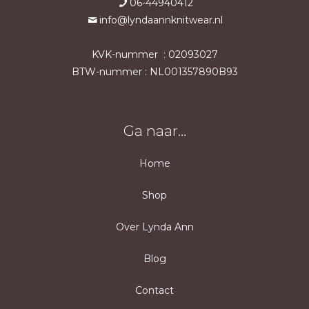
06-44940412
info@lyndaannknitwear.nl
KVK-nummer : 02093027
BTW-nummer : NL001357890B93
Ga naar…
Home
Shop
Over Lynda Ann
Omslagdoeken
Poncho’s
Blog
Sjaals/stola’s
Contact