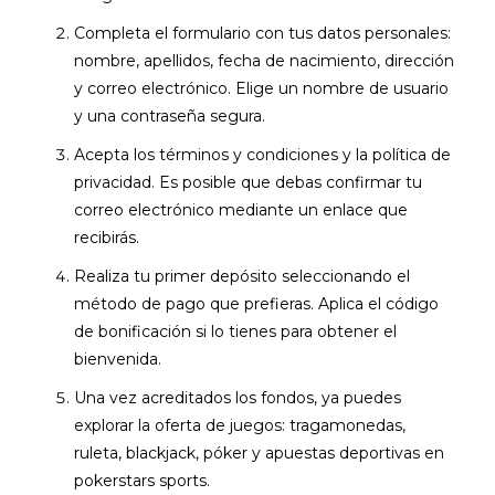
Completa el formulario con tus datos personales:
nombre, apellidos, fecha de nacimiento, dirección
y correo electrónico. Elige un nombre de usuario
y una contraseña segura.
Acepta los términos y condiciones y la política de
privacidad. Es posible que debas confirmar tu
correo electrónico mediante un enlace que
recibirás.
Realiza tu primer depósito seleccionando el
método de pago que prefieras. Aplica el código
de bonificación si lo tienes para obtener el
bienvenida.
Una vez acreditados los fondos, ya puedes
explorar la oferta de juegos: tragamonedas,
ruleta, blackjack, póker y apuestas deportivas en
pokerstars sports.