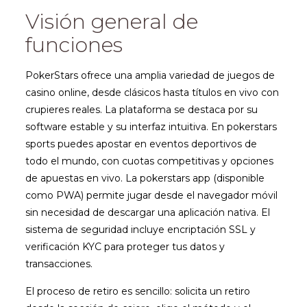
Visión general de
funciones
PokerStars ofrece una amplia variedad de juegos de
casino online, desde clásicos hasta títulos en vivo con
crupieres reales. La plataforma se destaca por su
software estable y su interfaz intuitiva. En pokerstars
sports puedes apostar en eventos deportivos de
todo el mundo, con cuotas competitivas y opciones
de apuestas en vivo. La pokerstars app (disponible
como PWA) permite jugar desde el navegador móvil
sin necesidad de descargar una aplicación nativa. El
sistema de seguridad incluye encriptación SSL y
verificación KYC para proteger tus datos y
transacciones.
El proceso de retiro es sencillo: solicita un retiro