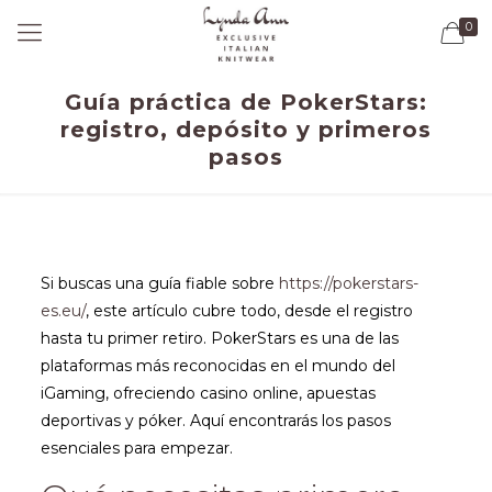
0
Guía práctica de PokerStars:
registro, depósito y primeros
pasos
Si buscas una guía fiable sobre
https://pokerstars-
es.eu/
, este artículo cubre todo, desde el registro
hasta tu primer retiro. PokerStars es una de las
plataformas más reconocidas en el mundo del
iGaming, ofreciendo casino online, apuestas
deportivas y póker. Aquí encontrarás los pasos
esenciales para empezar.