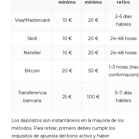
mínimo
mínimo
retiro
2–5 días
Visa/Mastercard
10 €
20 €
hábiles
Skrill
10 €
20 €
24–48 horas
Neteller
10 €
20 €
24–48 horas
1–3 horas (tras
Bitcoin
20 €
50 €
confirmación)
Transferencia
3–7 días
25 €
100 €
bancaria
hábiles
Los depósitos son instantáneos en la mayoría de los
métodos. Para retirar, primero debes cumplir los
requisitos de apuesta del bono activo y haber