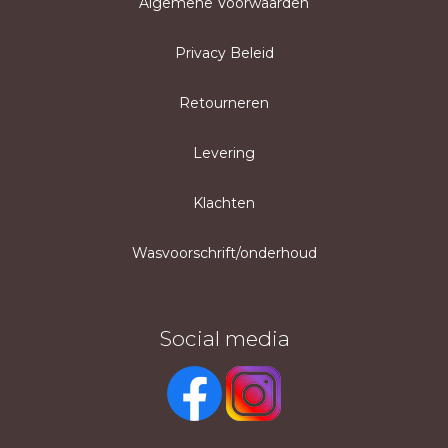
Algemene Voorwaarden
Privacy Beleid
Retourneren
Levering
Klachten
Wasvoorschrift/onderhoud
Social media