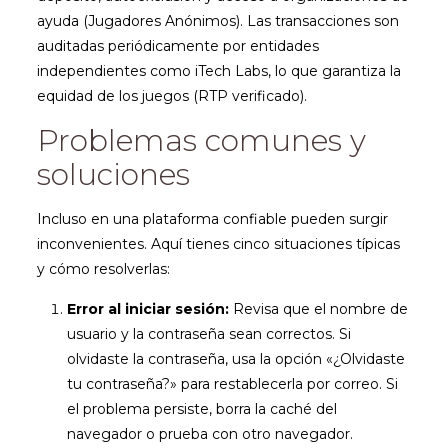
ayuda (Jugadores Anónimos). Las transacciones son
auditadas periódicamente por entidades
independientes como iTech Labs, lo que garantiza la
equidad de los juegos (RTP verificado).
Problemas comunes y
soluciones
Incluso en una plataforma confiable pueden surgir
inconvenientes. Aquí tienes cinco situaciones típicas
y cómo resolverlas:
Error al iniciar sesión:
Revisa que el nombre de
usuario y la contraseña sean correctos. Si
olvidaste la contraseña, usa la opción «¿Olvidaste
tu contraseña?» para restablecerla por correo. Si
el problema persiste, borra la caché del
navegador o prueba con otro navegador.