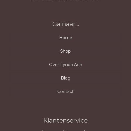
Ga naar…
Home
Shop
Over Lynda Ann
Omslagdoeken
Poncho’s
Blog
Sjaals/stola’s
Contact
Klantenservice