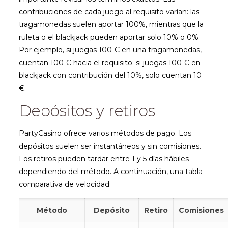
contribuciones de cada juego al requisito varían: las
tragamonedas suelen aportar 100%, mientras que la
ruleta o el blackjack pueden aportar solo 10% o 0%.
Por ejemplo, si juegas 100 € en una tragamonedas,
cuentan 100 € hacia el requisito; si juegas 100 € en
blackjack con contribución del 10%, solo cuentan 10
€.
Depósitos y retiros
PartyCasino ofrece varios métodos de pago. Los
depósitos suelen ser instantáneos y sin comisiones.
Los retiros pueden tardar entre 1 y 5 días hábiles
dependiendo del método. A continuación, una tabla
comparativa de velocidad:
Método
Depósito
Retiro
Comisiones