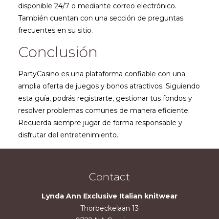
disponible 24/7 o mediante correo electrónico.
También cuentan con una sección de preguntas
frecuentes en su sitio.
Conclusión
PartyCasino es una plataforma confiable con una
amplia oferta de juegos y bonos atractivos. Siguiendo
esta guía, podrás registrarte, gestionar tus fondos y
resolver problemas comunes de manera eficiente.
Recuerda siempre jugar de forma responsable y
disfrutar del entretenimiento.
Contact
Lynda Ann Exclusive Italian knitwear
Thorbeckelaan 13