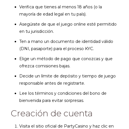
Verifica que tienes al menos 18 años (o la
mayoría de edad legal en tu país).
Asegúrate de que el juego online esté permitido
en tu jurisdicción.
Ten a mano un documento de identidad válido
(DNI, pasaporte) para el proceso KYC.
Elige un método de pago que conozcas y que
ofrezca comisiones bajas.
Decide un límite de depósito y tiempo de juego
responsable antes de registrarte.
Lee los términos y condiciones del bono de
bienvenida para evitar sorpresas.
Creación de cuenta
Visita el sitio oficial de PartyCasino y haz clic en