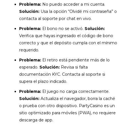
Problema:
No puedo acceder a mi cuenta.
Solución:
Usa la opción “Olvidé mi contraseña” o
contacta al soporte por chat en vivo.
Problema:
El bono no se activó.
Solución:
Verifica que hayas ingresado el código de bono
correcto y que el depósito cumpla con el mínimo
requerido.
Problema:
El retiro está pendiente más de lo
esperado.
Solución:
Revisa si falta
documentación KYC. Contacta al soporte si
supera el plazo indicado.
Problema:
El juego no carga correctamente.
Solución:
Actualiza el navegador, borra la caché
o prueba con otro dispositivo. PartyCasino es un
sitio optimizado para móviles (PWA), no requiere
descarga de app.