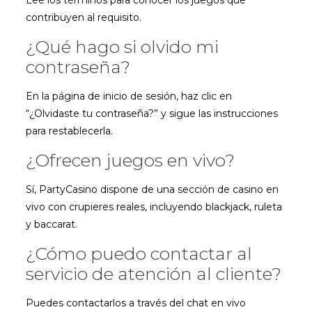
Lee los términos para conocer los juegos que
contribuyen al requisito.
¿Qué hago si olvido mi
contraseña?
En la página de inicio de sesión, haz clic en
“¿Olvidaste tu contraseña?” y sigue las instrucciones
para restablecerla.
¿Ofrecen juegos en vivo?
Sí, PartyCasino dispone de una sección de casino en
vivo con crupieres reales, incluyendo blackjack, ruleta
y baccarat.
¿Cómo puedo contactar al
servicio de atención al cliente?
Puedes contactarlos a través del chat en vivo