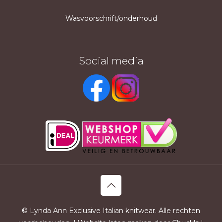
Wasvoorschrift/onderhoud
Social media
© Lynda Ann Exclusive Italian knitwear. Alle rechten