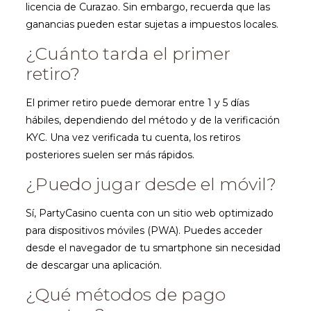
licencia de Curazao. Sin embargo, recuerda que las
ganancias pueden estar sujetas a impuestos locales.
¿Cuánto tarda el primer
retiro?
El primer retiro puede demorar entre 1 y 5 días
hábiles, dependiendo del método y de la verificación
KYC. Una vez verificada tu cuenta, los retiros
posteriores suelen ser más rápidos.
¿Puedo jugar desde el móvil?
Sí, PartyCasino cuenta con un sitio web optimizado
para dispositivos móviles (PWA). Puedes acceder
desde el navegador de tu smartphone sin necesidad
de descargar una aplicación.
¿Qué métodos de pago