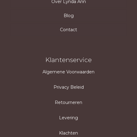
Over Lynda Ann
Omslagdoeken
Poncho’s
Blog
Sjaals/stola’s
Contact
Klantenservice
Algemene Voorwaarden
Privacy Beleid
Retourneren
Levering
Klachten