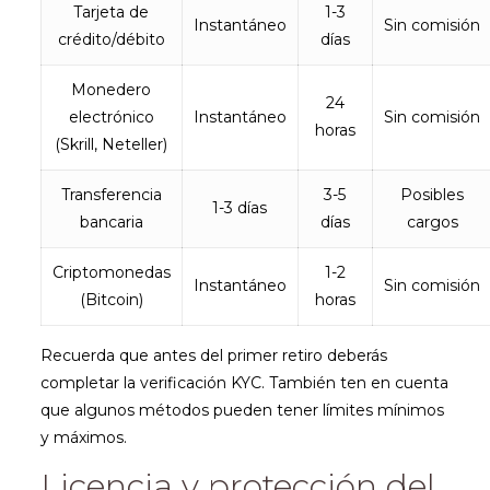
Tarjeta de
1-3
Instantáneo
Sin comisión
crédito/débito
días
Monedero
24
electrónico
Instantáneo
Sin comisión
horas
(Skrill, Neteller)
Transferencia
3-5
Posibles
1-3 días
bancaria
días
cargos
Criptomonedas
1-2
Instantáneo
Sin comisión
(Bitcoin)
horas
Recuerda que antes del primer retiro deberás
completar la verificación KYC. También ten en cuenta
que algunos métodos pueden tener límites mínimos
y máximos.
Licencia y protección del