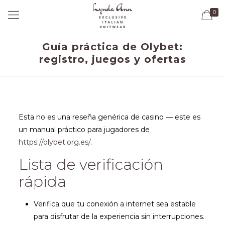
0
Guía práctica de Olybet:
registro, juegos y ofertas
Esta no es una reseña genérica de casino — este es
un manual práctico para jugadores de
https://olybet.org.es/
.
Lista de verificación
rápida
Verifica que tu conexión a internet sea estable
para disfrutar de la experiencia sin interrupciones.