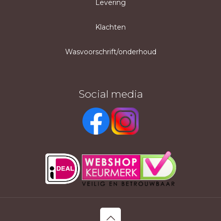
Levering
Klachten
Wasvoorschrift/onderhoud
Social media