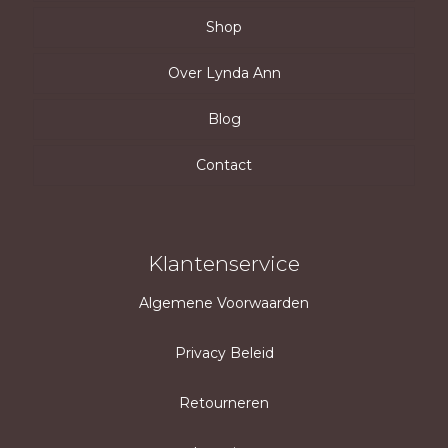
Shop
Over Lynda Ann
Omslagdoeken
Poncho’s
Blog
Sjaals/stola’s
Contact
Klantenservice
Algemene Voorwaarden
Privacy Beleid
Retourneren