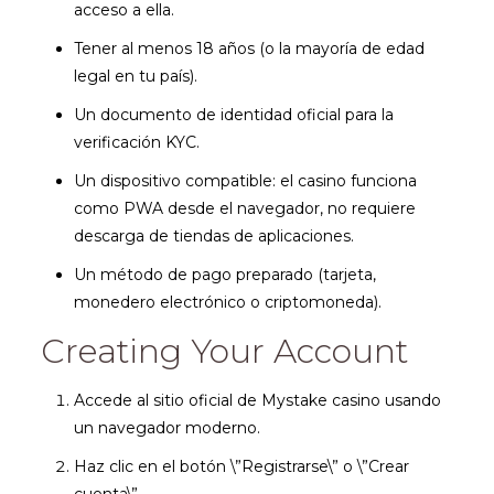
acceso a ella.
Tener al menos 18 años (o la mayoría de edad
legal en tu país).
Un documento de identidad oficial para la
verificación KYC.
Un dispositivo compatible: el casino funciona
como PWA desde el navegador, no requiere
descarga de tiendas de aplicaciones.
Un método de pago preparado (tarjeta,
monedero electrónico o criptomoneda).
Creating Your Account
Accede al sitio oficial de Mystake casino usando
un navegador moderno.
Haz clic en el botón \”Registrarse\” o \”Crear