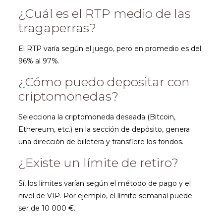
¿Cuál es el RTP medio de las
tragaperras?
El RTP varía según el juego, pero en promedio es del
96% al 97%.
¿Cómo puedo depositar con
criptomonedas?
Selecciona la criptomoneda deseada (Bitcoin,
Ethereum, etc.) en la sección de depósito, genera
una dirección de billetera y transfiere los fondos.
¿Existe un límite de retiro?
Sí, los límites varían según el método de pago y el
nivel de VIP. Por ejemplo, el límite semanal puede
ser de 10 000 €.