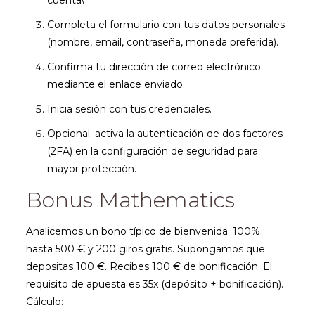
cuenta\”.
Completa el formulario con tus datos personales
(nombre, email, contraseña, moneda preferida).
Confirma tu dirección de correo electrónico
mediante el enlace enviado.
Inicia sesión con tus credenciales.
Opcional: activa la autenticación de dos factores
(2FA) en la configuración de seguridad para
mayor protección.
Bonus Mathematics
Analicemos un bono típico de bienvenida: 100%
hasta 500 € y 200 giros gratis. Supongamos que
depositas 100 €. Recibes 100 € de bonificación. El
requisito de apuesta es 35x (depósito + bonificación).
Cálculo: