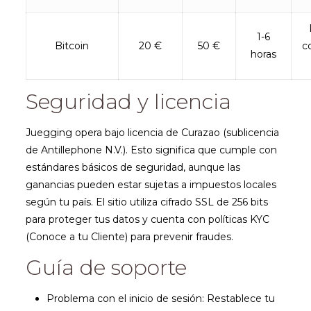
1-6
Bitcoin
20 €
50 €
c
horas
Seguridad y licencia
Juegging opera bajo licencia de Curazao (sublicencia
de Antillephone N.V.). Esto significa que cumple con
estándares básicos de seguridad, aunque las
ganancias pueden estar sujetas a impuestos locales
según tu país. El sitio utiliza cifrado SSL de 256 bits
para proteger tus datos y cuenta con políticas KYC
(Conoce a tu Cliente) para prevenir fraudes.
Guía de soporte
Problema con el inicio de sesión: Restablece tu