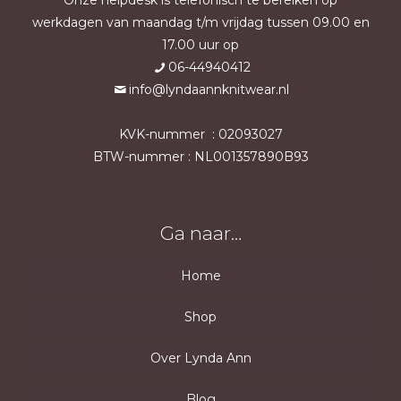
Onze helpdesk is telefonisch te bereiken op
werkdagen van maandag t/m vrijdag tussen 09.00 en
17.00 uur op
06-44940412
info@lyndaannknitwear.nl
KVK-nummer : 02093027
BTW-nummer : NL001357890B93
Ga naar…
Home
Shop
Over Lynda Ann
Omslagdoeken
Poncho’s
Blog