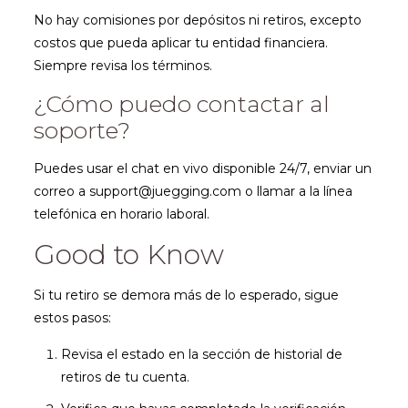
No hay comisiones por depósitos ni retiros, excepto
costos que pueda aplicar tu entidad financiera.
Siempre revisa los términos.
¿Cómo puedo contactar al
soporte?
Puedes usar el chat en vivo disponible 24/7, enviar un
correo a support@juegging.com o llamar a la línea
telefónica en horario laboral.
Good to Know
Si tu retiro se demora más de lo esperado, sigue
estos pasos:
Revisa el estado en la sección de historial de
retiros de tu cuenta.