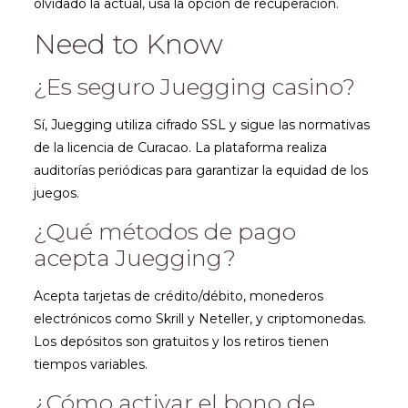
olvidado la actual, usa la opción de recuperación.
Need to Know
¿Es seguro Juegging casino?
Sí, Juegging utiliza cifrado SSL y sigue las normativas
de la licencia de Curacao. La plataforma realiza
auditorías periódicas para garantizar la equidad de los
juegos.
¿Qué métodos de pago
acepta Juegging?
Acepta tarjetas de crédito/débito, monederos
electrónicos como Skrill y Neteller, y criptomonedas.
Los depósitos son gratuitos y los retiros tienen
tiempos variables.
¿Cómo activar el bono de