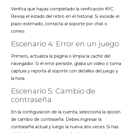
Verifica que hayas completado la verificación KYC.
Revisa el estado del retiro en el historial. Si excede el
plazo estimado, contacta al soporte por chat o
correo.
Escenario 4: Error en un juego
Primero, actualiza la página o limpia la caché del
navegador. Si el error persiste, graba un video o toma
captura y reporta al soporte con detalles del juego y
la hora.
Escenario 5: Cambio de
contraseña
En la configuración de la cuenta, selecciona la opción
de cambio de contraseña. Debes ingresar la
contraseña actual y luego la nueva dos veces. Si has