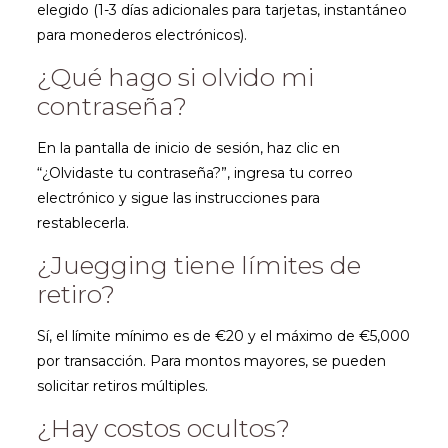
elegido (1-3 días adicionales para tarjetas, instantáneo
para monederos electrónicos).
¿Qué hago si olvido mi
contraseña?
En la pantalla de inicio de sesión, haz clic en
“¿Olvidaste tu contraseña?”, ingresa tu correo
electrónico y sigue las instrucciones para
restablecerla.
¿Juegging tiene límites de
retiro?
Sí, el límite mínimo es de €20 y el máximo de €5,000
por transacción. Para montos mayores, se pueden
solicitar retiros múltiples.
¿Hay costos ocultos?