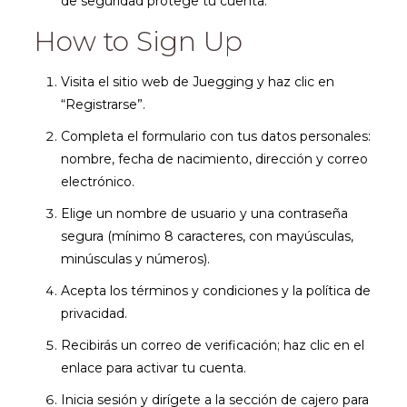
de seguridad protege tu cuenta.
How to Sign Up
Visita el sitio web de Juegging y haz clic en
“Registrarse”.
Completa el formulario con tus datos personales:
nombre, fecha de nacimiento, dirección y correo
electrónico.
Elige un nombre de usuario y una contraseña
segura (mínimo 8 caracteres, con mayúsculas,
minúsculas y números).
Acepta los términos y condiciones y la política de
privacidad.
Recibirás un correo de verificación; haz clic en el
enlace para activar tu cuenta.
Inicia sesión y dirígete a la sección de cajero para