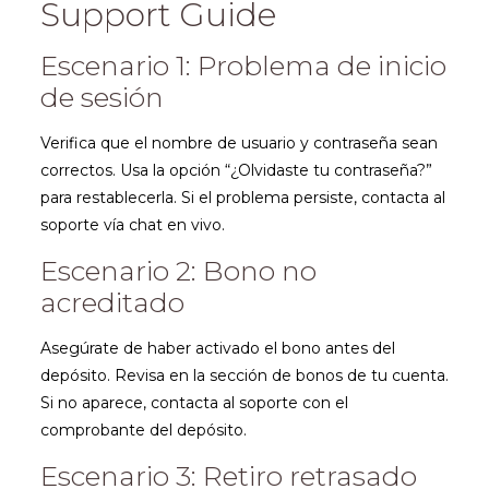
Support Guide
Escenario 1: Problema de inicio
de sesión
Verifica que el nombre de usuario y contraseña sean
correctos. Usa la opción “¿Olvidaste tu contraseña?”
para restablecerla. Si el problema persiste, contacta al
soporte vía chat en vivo.
Escenario 2: Bono no
acreditado
Asegúrate de haber activado el bono antes del
depósito. Revisa en la sección de bonos de tu cuenta.
Si no aparece, contacta al soporte con el
comprobante del depósito.
Escenario 3: Retiro retrasado