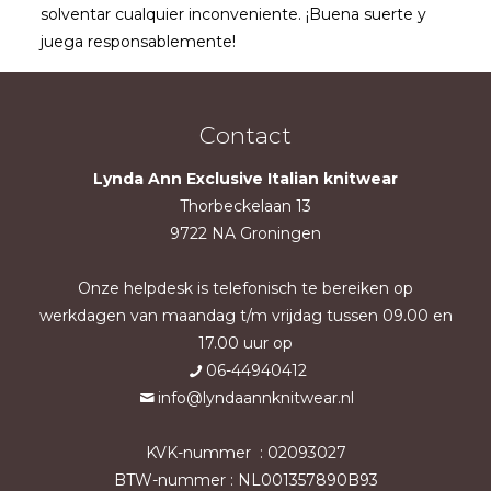
solventar cualquier inconveniente. ¡Buena suerte y
juega responsablemente!
Contact
Lynda Ann Exclusive Italian knitwear
Thorbeckelaan 13
9722 NA Groningen
Onze helpdesk is telefonisch te bereiken op
werkdagen van maandag t/m vrijdag tussen 09.00 en
17.00 uur op
06-44940412
info@lyndaannknitwear.nl
KVK-nummer : 02093027
BTW-nummer : NL001357890B93