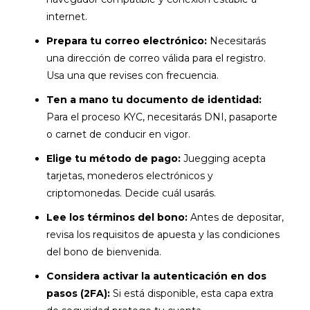
internet.
Prepara tu correo electrónico:
Necesitarás
una dirección de correo válida para el registro.
Usa una que revises con frecuencia.
Ten a mano tu documento de identidad:
Para el proceso KYC, necesitarás DNI, pasaporte
o carnet de conducir en vigor.
Elige tu método de pago:
Juegging acepta
tarjetas, monederos electrónicos y
criptomonedas. Decide cuál usarás.
Lee los términos del bono:
Antes de depositar,
revisa los requisitos de apuesta y las condiciones
del bono de bienvenida.
Considera activar la autenticación en dos
pasos (2FA):
Si está disponible, esta capa extra