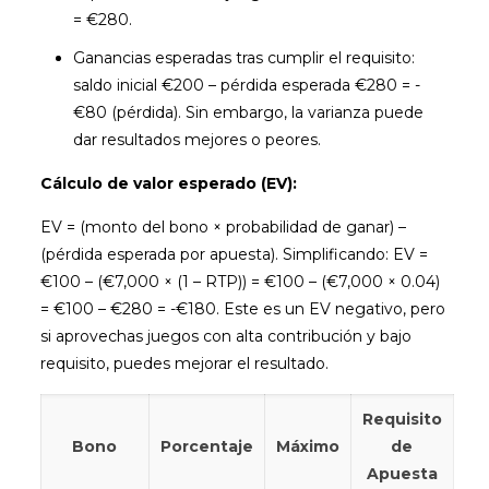
= €280.
Ganancias esperadas tras cumplir el requisito:
saldo inicial €200 – pérdida esperada €280 = -
€80 (pérdida). Sin embargo, la varianza puede
dar resultados mejores o peores.
Cálculo de valor esperado (EV):
EV = (monto del bono × probabilidad de ganar) –
(pérdida esperada por apuesta). Simplificando: EV =
€100 – (€7,000 × (1 – RTP)) = €100 – (€7,000 × 0.04)
= €100 – €280 = -€180. Este es un EV negativo, pero
si aprovechas juegos con alta contribución y bajo
requisito, puedes mejorar el resultado.
Requisito
Bono
Porcentaje
Máximo
de
Apuesta