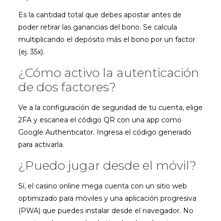
Es la cantidad total que debes apostar antes de
poder retirar las ganancias del bono. Se calcula
multiplicando el depósito más el bono por un factor
(ej. 35x).
¿Cómo activo la autenticación
de dos factores?
Ve a la configuración de seguridad de tu cuenta, elige
2FA y escanea el código QR con una app como
Google Authenticator. Ingresa el código generado
para activarla.
¿Puedo jugar desde el móvil?
Sí, el casino online mega cuenta con un sitio web
optimizado para móviles y una aplicación progresiva
(PWA) que puedes instalar desde el navegador. No