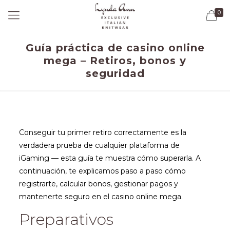
0
Guía práctica de casino online
mega – Retiros, bonos y
seguridad
Conseguir tu primer retiro correctamente es la
verdadera prueba de cualquier plataforma de
iGaming — esta guía te muestra cómo superarla. A
continuación, te explicamos paso a paso cómo
registrarte, calcular bonos, gestionar pagos y
mantenerte seguro en el casino online mega.
Preparativos