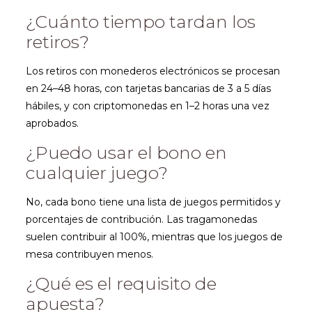
¿Cuánto tiempo tardan los
retiros?
Los retiros con monederos electrónicos se procesan
en 24–48 horas, con tarjetas bancarias de 3 a 5 días
hábiles, y con criptomonedas en 1–2 horas una vez
aprobados.
¿Puedo usar el bono en
cualquier juego?
No, cada bono tiene una lista de juegos permitidos y
porcentajes de contribución. Las tragamonedas
suelen contribuir al 100%, mientras que los juegos de
mesa contribuyen menos.
¿Qué es el requisito de
apuesta?