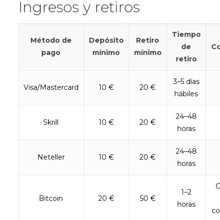
Ingresos y retiros
Tiempo
Método de
Depósito
Retiro
de
Co
pago
mínimo
mínimo
retiro
3–5 días
Visa/Mastercard
10 €
20 €
hábiles
24–48
Skrill
10 €
20 €
horas
24–48
Neteller
10 €
20 €
horas
G
1–2
Bitcoin
20 €
50 €
horas
co