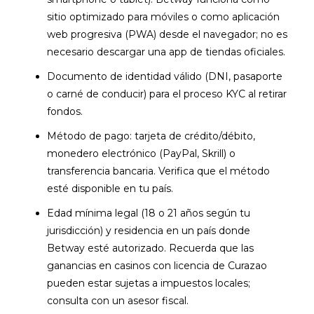
sitio optimizado para móviles o como aplicación
web progresiva (PWA) desde el navegador; no es
necesario descargar una app de tiendas oficiales.
Documento de identidad válido (DNI, pasaporte
o carné de conducir) para el proceso KYC al retirar
fondos.
Método de pago: tarjeta de crédito/débito,
monedero electrónico (PayPal, Skrill) o
transferencia bancaria. Verifica que el método
esté disponible en tu país.
Edad mínima legal (18 o 21 años según tu
jurisdicción) y residencia en un país donde
Betway esté autorizado. Recuerda que las
ganancias en casinos con licencia de Curazao
pueden estar sujetas a impuestos locales;
consulta con un asesor fiscal.