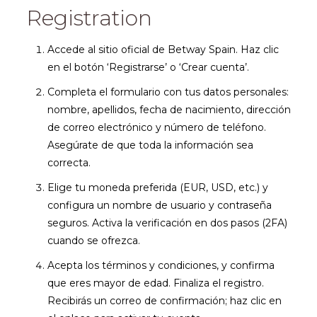
Registration
Accede al sitio oficial de Betway Spain. Haz clic
en el botón ‘Registrarse’ o ‘Crear cuenta’.
Completa el formulario con tus datos personales:
nombre, apellidos, fecha de nacimiento, dirección
de correo electrónico y número de teléfono.
Asegúrate de que toda la información sea
correcta.
Elige tu moneda preferida (EUR, USD, etc.) y
configura un nombre de usuario y contraseña
seguros. Activa la verificación en dos pasos (2FA)
cuando se ofrezca.
Acepta los términos y condiciones, y confirma
que eres mayor de edad. Finaliza el registro.
Recibirás un correo de confirmación; haz clic en