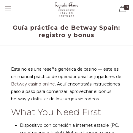
0
Guía práctica de Betway Spain:
registro y bonus
Esta no es una reseña genérica de casino — este es
un manual práctico de operador para los jugadores de
Betway casino online
. Aquí encontrarás instrucciones
paso a paso para comenzar, aprovechar el bonus
betway y disfrutar de los juegos sin rodeos.
What You Need First
Dispositivo con conexión a internet estable (PC,
smartphone o tablet). Betway funciona como