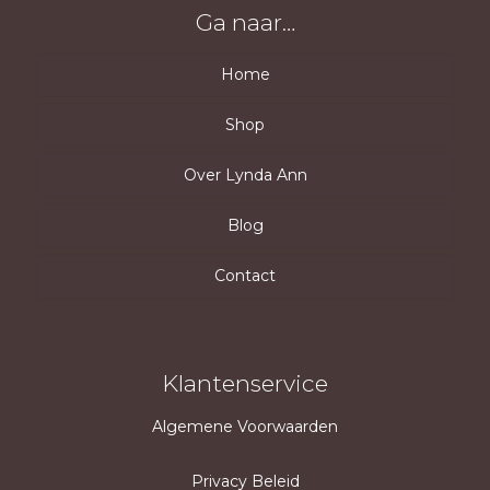
Ga naar…
Home
Shop
Over Lynda Ann
Omslagdoeken
Poncho’s
Blog
Sjaals/stola’s
Contact
Klantenservice
Algemene Voorwaarden
Privacy Beleid