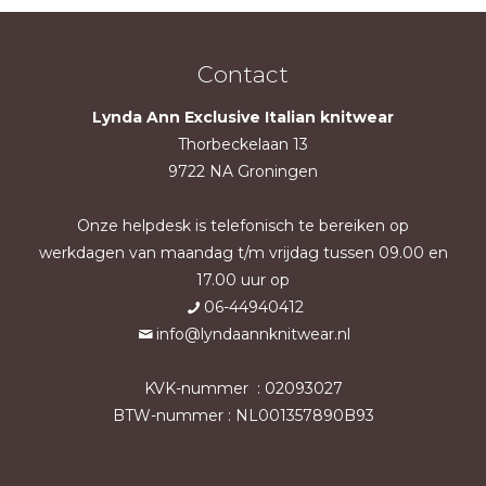
Contact
Lynda Ann Exclusive Italian knitwear
Thorbeckelaan 13
9722 NA Groningen
Onze helpdesk is telefonisch te bereiken op
werkdagen van maandag t/m vrijdag tussen 09.00 en
17.00 uur op
06-44940412
info@lyndaannknitwear.nl
KVK-nummer : 02093027
BTW-nummer : NL001357890B93