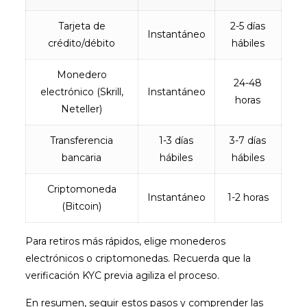
Tarjeta de
2-5 días
Instantáneo
crédito/débito
hábiles
Monedero
24-48
electrónico (Skrill,
Instantáneo
horas
Neteller)
Transferencia
1-3 días
3-7 días
bancaria
hábiles
hábiles
Criptomoneda
Instantáneo
1-2 horas
(Bitcoin)
Para retiros más rápidos, elige monederos
electrónicos o criptomonedas. Recuerda que la
verificación KYC previa agiliza el proceso.
En resumen, seguir estos pasos y comprender las