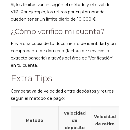
Sí, los límites varían según el método y el nivel de
VIP. Por ejemplo, los retiros por criptomoneda
pueden tener un límite diario de 10 000 €.
¿Cómo verifico mi cuenta?
Envía una copia de tu documento de identidad y un
comprobante de domicilio (factura de servicios o
extracto bancario) a través del área de ‘Verificación’
en tu cuenta.
Extra Tips
Comparativa de velocidad entre depósitos y retiros
según el método de pago:
Velocidad
Velocidad
Método
de
de retiro
depósito