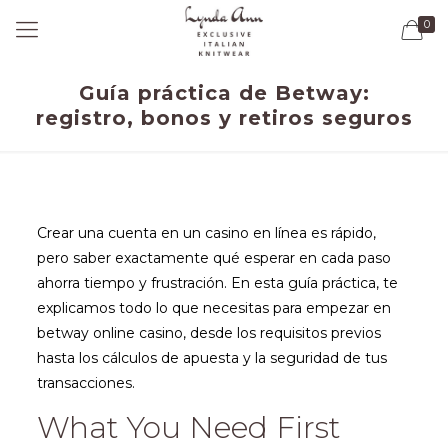
0
Guía práctica de Betway:
registro, bonos y retiros seguros
Crear una cuenta en un casino en línea es rápido,
pero saber exactamente qué esperar en cada paso
ahorra tiempo y frustración. En esta guía práctica, te
explicamos todo lo que necesitas para empezar en
betway online casino, desde los requisitos previos
hasta los cálculos de apuesta y la seguridad de tus
transacciones.
What You Need First