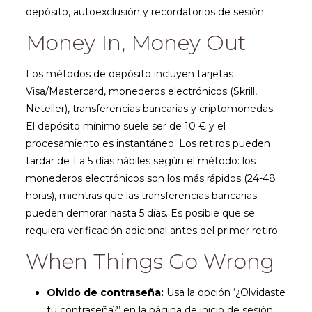
depósito, autoexclusión y recordatorios de sesión.
Money In, Money Out
Los métodos de depósito incluyen tarjetas
Visa/Mastercard, monederos electrónicos (Skrill,
Neteller), transferencias bancarias y criptomonedas.
El depósito mínimo suele ser de 10 € y el
procesamiento es instantáneo. Los retiros pueden
tardar de 1 a 5 días hábiles según el método: los
monederos electrónicos son los más rápidos (24-48
horas), mientras que las transferencias bancarias
pueden demorar hasta 5 días. Es posible que se
requiera verificación adicional antes del primer retiro.
When Things Go Wrong
Olvido de contraseña:
Usa la opción ‘¿Olvidaste
tu contraseña?’ en la página de inicio de sesión.