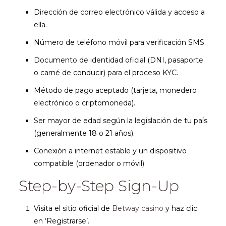
Dirección de correo electrónico válida y acceso a
ella.
Número de teléfono móvil para verificación SMS.
Documento de identidad oficial (DNI, pasaporte
o carné de conducir) para el proceso KYC.
Método de pago aceptado (tarjeta, monedero
electrónico o criptomoneda).
Ser mayor de edad según la legislación de tu país
(generalmente 18 o 21 años).
Conexión a internet estable y un dispositivo
compatible (ordenador o móvil).
Step-by-Step Sign-Up
Visita el sitio oficial de
Betway casino
y haz clic
en ‘Registrarse’.