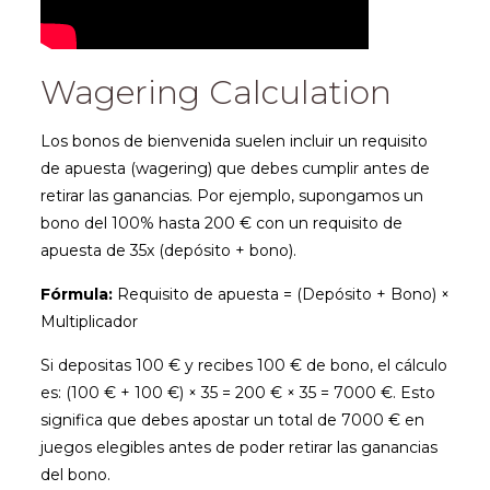
Wagering Calculation
Los bonos de bienvenida suelen incluir un requisito
de apuesta (wagering) que debes cumplir antes de
retirar las ganancias. Por ejemplo, supongamos un
bono del 100% hasta 200 € con un requisito de
apuesta de 35x (depósito + bono).
Fórmula:
Requisito de apuesta = (Depósito + Bono) ×
Multiplicador
Si depositas 100 € y recibes 100 € de bono, el cálculo
es: (100 € + 100 €) × 35 = 200 € × 35 = 7000 €. Esto
significa que debes apostar un total de 7000 € en
juegos elegibles antes de poder retirar las ganancias
del bono.