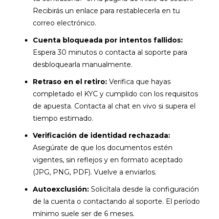
Recibirás un enlace para restablecerla en tu
correo electrónico.
Cuenta bloqueada por intentos fallidos:
Espera 30 minutos o contacta al soporte para
desbloquearla manualmente.
Retraso en el retiro:
Verifica que hayas
completado el KYC y cumplido con los requisitos
de apuesta. Contacta al chat en vivo si supera el
tiempo estimado.
Verificación de identidad rechazada:
Asegúrate de que los documentos estén
vigentes, sin reflejos y en formato aceptado
(JPG, PNG, PDF). Vuelve a enviarlos.
Autoexclusión:
Solicítala desde la configuración
de la cuenta o contactando al soporte. El período
mínimo suele ser de 6 meses.