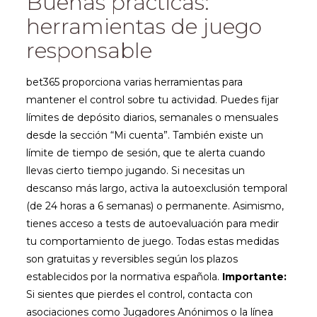
Buenas prácticas:
herramientas de juego
responsable
bet365 proporciona varias herramientas para
mantener el control sobre tu actividad. Puedes fijar
límites de depósito diarios, semanales o mensuales
desde la sección “Mi cuenta”. También existe un
límite de tiempo de sesión, que te alerta cuando
llevas cierto tiempo jugando. Si necesitas un
descanso más largo, activa la autoexclusión temporal
(de 24 horas a 6 semanas) o permanente. Asimismo,
tienes acceso a tests de autoevaluación para medir
tu comportamiento de juego. Todas estas medidas
son gratuitas y reversibles según los plazos
establecidos por la normativa española.
Importante:
Si sientes que pierdes el control, contacta con
asociaciones como Jugadores Anónimos o la línea