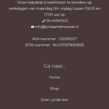
Onze helpdesk is telefonisch te bereiken op
werkdagen van maandag t/m vrijdag tussen 09.00 en
17.00 uur op
06-44940412
info@lyndaannknitwear.nl
KVK-nummer : 02093027
BTW-nummer : NL001357890B93
Ga naar…
Home
Shop
Over Lynda Ann
Omslagdoeken