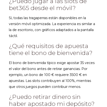
¿Puedo jugar a las slots de
bet365 desde el móvil?
Sí, todas las tragaperras están disponibles en la
versión móvil optimizada. La experiencia es similar a
la de escritorio, con gráficos adaptados a la pantalla
táctil.
¿Qué requisitos de apuesta
tiene el bono de bienvenida?
El bono de bienvenida típico exige apostar 35 veces
el valor del bono antes de retirar ganancias. Por
ejemplo, un bono de 100 € requiere 3500 € en
apuestas. Las slots contribuyen al 100%, mientras
que otros juegos pueden contribuir menos.
¿Puedo retirar dinero sin
haber apostado mi depósito?