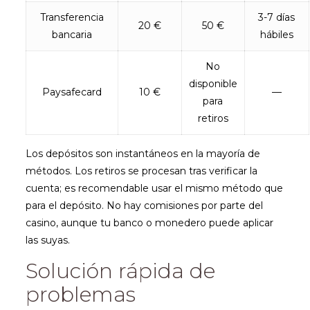
Transferencia
3-7 días
20 €
50 €
bancaria
hábiles
No
disponible
Paysafecard
10 €
—
para
retiros
Los depósitos son instantáneos en la mayoría de
métodos. Los retiros se procesan tras verificar la
cuenta; es recomendable usar el mismo método que
para el depósito. No hay comisiones por parte del
casino, aunque tu banco o monedero puede aplicar
las suyas.
Solución rápida de
problemas