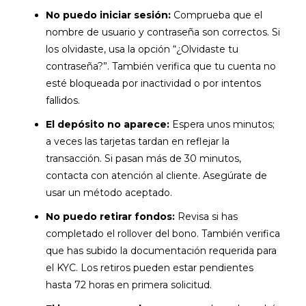
No puedo iniciar sesión:
Comprueba que el
nombre de usuario y contraseña son correctos. Si
los olvidaste, usa la opción “¿Olvidaste tu
contraseña?”. También verifica que tu cuenta no
esté bloqueada por inactividad o por intentos
fallidos.
El depósito no aparece:
Espera unos minutos;
a veces las tarjetas tardan en reflejar la
transacción. Si pasan más de 30 minutos,
contacta con atención al cliente. Asegúrate de
usar un método aceptado.
No puedo retirar fondos:
Revisa si has
completado el rollover del bono. También verifica
que has subido la documentación requerida para
el KYC. Los retiros pueden estar pendientes
hasta 72 horas en primera solicitud.