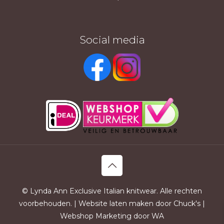
Social media
© Lynda Ann Exclusive Italian knitwear. Alle rechten
voorbehouden. |
Website laten maken
door Chuck's |
Webshop Marketing door WA