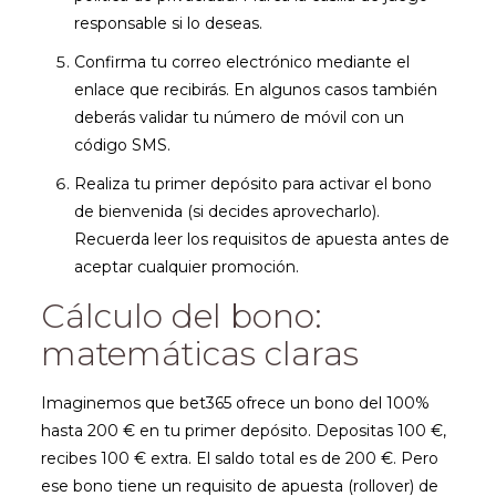
responsable si lo deseas.
Confirma tu correo electrónico mediante el
enlace que recibirás. En algunos casos también
deberás validar tu número de móvil con un
código SMS.
Realiza tu primer depósito para activar el bono
de bienvenida (si decides aprovecharlo).
Recuerda leer los requisitos de apuesta antes de
aceptar cualquier promoción.
Cálculo del bono:
matemáticas claras
Imaginemos que bet365 ofrece un bono del 100%
hasta 200 € en tu primer depósito. Depositas 100 €,
recibes 100 € extra. El saldo total es de 200 €. Pero
ese bono tiene un requisito de apuesta (rollover) de