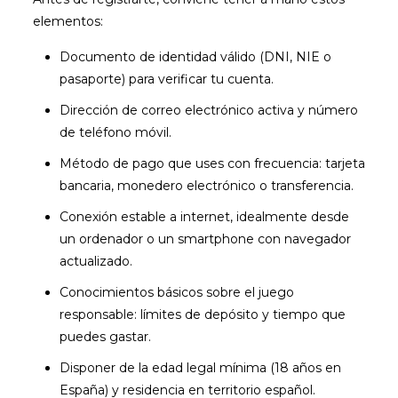
elementos:
Documento de identidad válido (DNI, NIE o
pasaporte) para verificar tu cuenta.
Dirección de correo electrónico activa y número
de teléfono móvil.
Método de pago que uses con frecuencia: tarjeta
bancaria, monedero electrónico o transferencia.
Conexión estable a internet, idealmente desde
un ordenador o un smartphone con navegador
actualizado.
Conocimientos básicos sobre el juego
responsable: límites de depósito y tiempo que
puedes gastar.
Disponer de la edad legal mínima (18 años en
España) y residencia en territorio español.