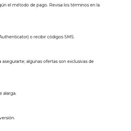
gún el método de pago. Revisa los términos en la
Authenticator) o recibir códigos SMS.
 asegurarte; algunas ofertas son exclusivas de
 alarga.
versión.