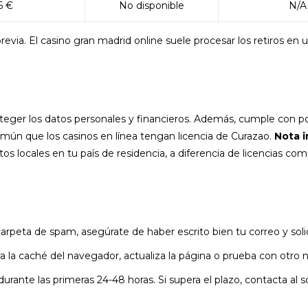
5 €
No disponible
N/A
revia. El casino gran madrid online suele procesar los retiros en u
oteger los datos personales y financieros. Además, cumple con po
común que los casinos en línea tengan licencia de Curazao.
Nota 
os locales en tu país de residencia, a diferencia de licencias co
carpeta de spam, asegúrate de haber escrito bien tu correo y soli
a la caché del navegador, actualiza la página o prueba con otro 
urante las primeras 24-48 horas. Si supera el plazo, contacta al 