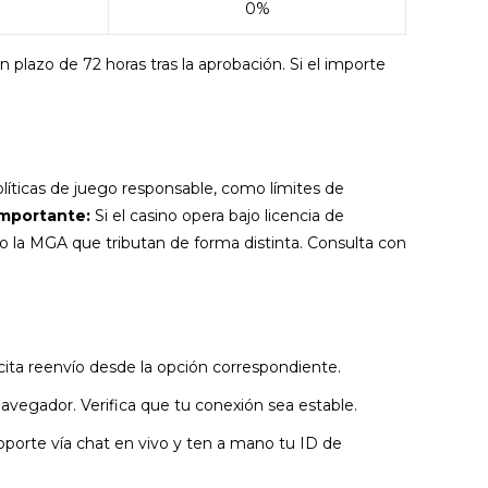
0%
n plazo de 72 horas tras la aprobación. Si el importe
líticas de juego responsable, como límites de
importante:
Si el casino opera bajo licencia de
mo la MGA que tributan de forma distinta. Consulta con
cita reenvío desde la opción correspondiente.
navegador. Verifica que tu conexión sea estable.
soporte vía chat en vivo y ten a mano tu ID de