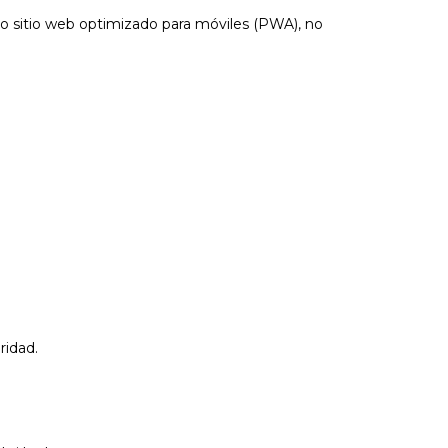
omo sitio web optimizado para móviles (PWA), no
ridad.