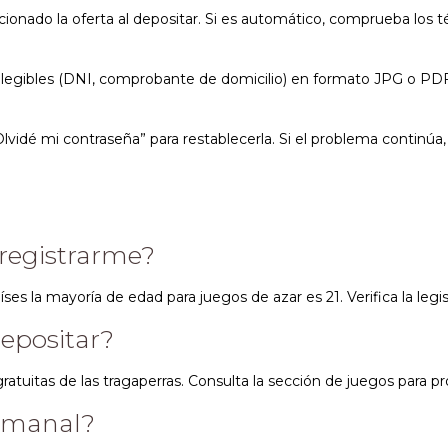
ionado la oferta al depositar. Si es automático, comprueba los 
gibles (DNI, comprobante de domicilio) en formato JPG o PDF
lvidé mi contraseña” para restablecerla. Si el problema continúa
 registrarme?
 la mayoría de edad para juegos de azar es 21. Verifica la legisl
depositar?
itas de las tragaperras. Consulta la sección de juegos para prob
semanal?