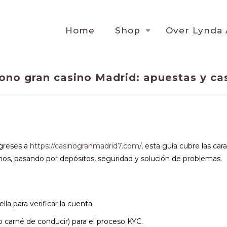
Home
Shop
Over Lynda
ono gran casino Madrid: apuestas y ca
egreses a
https://casinogranmadrid7.com/
, esta guía cubre las ca
onos, pasando por depósitos, seguridad y solución de problemas.
lla para verificar la cuenta.
 carné de conducir) para el proceso KYC.