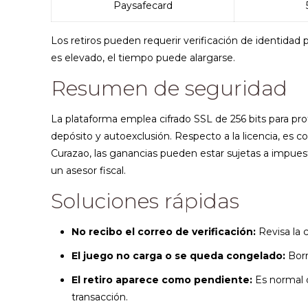
Paysafecard
Los retiros pueden requerir verificación de identidad p
es elevado, el tiempo puede alargarse.
Resumen de seguridad
La plataforma emplea cifrado SSL de 256 bits para pr
depósito y autoexclusión. Respecto a la licencia, es 
Curazao, las ganancias pueden estar sujetas a impuest
un asesor fiscal.
Soluciones rápidas
No recibo el correo de verificación:
Revisa la 
El juego no carga o se queda congelado:
Borr
El retiro aparece como pendiente:
Es normal d
transacción.