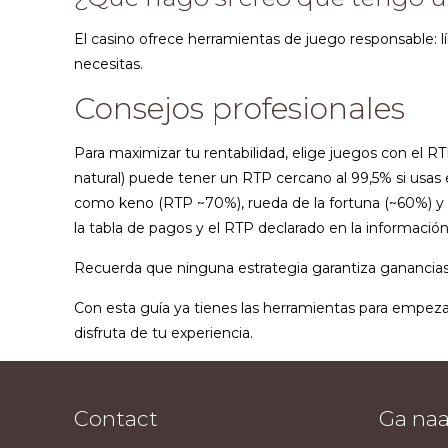
El casino ofrece herramientas de juego responsable: l
necesitas.
Consejos profesionales
Para maximizar tu rentabilidad, elige juegos con el RT
natural) puede tener un RTP cercano al 99,5% si usas 
como keno (RTP ~70%), rueda de la fortuna (~60%) y c
la tabla de pagos y el RTP declarado en la información
Recuerda que ninguna estrategia garantiza ganancias; 
Con esta guía ya tienes las herramientas para empez
disfruta de tu experiencia.
Contact
Ga naa