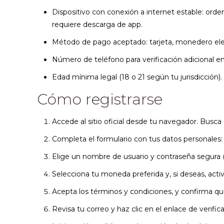
Dispositivo con conexión a internet estable: orde
requiere descarga de app.
Método de pago aceptado: tarjeta, monedero elec
Número de teléfono para verificación adicional en
Edad mínima legal (18 o 21 según tu jurisdicción).
Cómo registrarse
Accede al sitio oficial desde tu navegador. Busca 
Completa el formulario con tus datos personales:
Elige un nombre de usuario y contraseña segura 
Selecciona tu moneda preferida y, si deseas, acti
Acepta los términos y condiciones, y confirma q
Revisa tu correo y haz clic en el enlace de verif