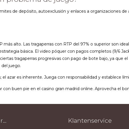
ímites de depósito, autoexclusión y enlaces a organizaciones de
P más alto. Las tragaperras con RTP del 97% o superior son ideale
estrategia básica. El video póquer con pagos completos (9/6 Jac
iertas tragaperras progresivas con pago de bote bajo, ya que e
 del juego.
el azar es inherente. Juega con responsabilidad y establece lím
ar con buen pie en el casino gran madrid online. Aprovecha el b
r…
Klantenservice