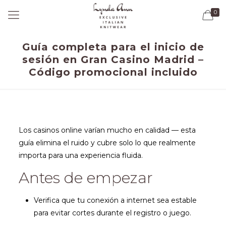
0
Guía completa para el inicio de
sesión en Gran Casino Madrid –
Código promocional incluido
Los casinos online varían mucho en calidad — esta
guía elimina el ruido y cubre solo lo que realmente
importa para una experiencia fluida.
Antes de empezar
Verifica que tu conexión a internet sea estable
para evitar cortes durante el registro o juego.