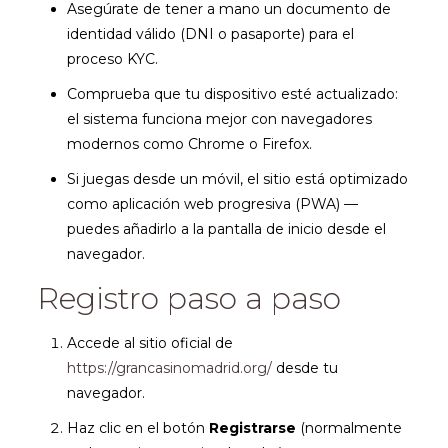
Asegúrate de tener a mano un documento de
identidad válido (DNI o pasaporte) para el
proceso KYC.
Comprueba que tu dispositivo esté actualizado:
el sistema funciona mejor con navegadores
modernos como Chrome o Firefox.
Si juegas desde un móvil, el sitio está optimizado
como aplicación web progresiva (PWA) —
puedes añadirlo a la pantalla de inicio desde el
navegador.
Registro paso a paso
Accede al sitio oficial de
https://grancasinomadrid.org/
desde tu
navegador.
Haz clic en el botón
Registrarse
(normalmente