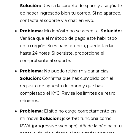
Solución:
Revisa la carpeta de spam y asegúrate
de haber ingresado bien tu correo. Si no aparece,
contacta al soporte vía chat en vivo.
Problema:
Mi depósito no se acredita.
Solución:
Verifica que el método de pago esté habilitado
en tu región. Si es transferencia, puede tardar
hasta 24 horas. Si persiste, proporciona el
comprobante al soporte.
Problema:
No puedo retirar mis ganancias.
Solución:
Confirma que has cumplido con el
requisito de apuesta del bono y que has
completado el KYC. Revisa los límites de retiro
mínimos.
Problema:
El sitio no carga correctamente en
mi móvil.
Solución:
jokerbet funciona como
PWA (progressive web app). Añade la página a tu