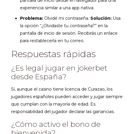
pantalla de inicio desde el navegador para una
experiencia similar a una app nativa.
Problema:
Olvidé mi contraseña.
Solución:
Usa
la opción “¿Olvidaste tu contraseña?” en la
pantalla de inicio de sesión. Recibirás un enlace
para restablecerla en tu correo.
Respuestas rápidas
¿Es legal jugar en jokerbet
desde España?
Sí, aunque el casino tiene licencia de Curazao, los
jugadores españoles pueden acceder y jugar siempre
que cumplan con la mayoría de edad. Es
responsabilidad del jugador declarar las ganancias.
¿Cómo activo el bono de
bienvenida?