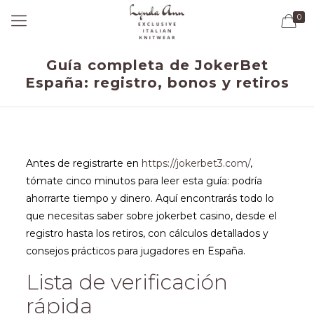
0
Guía completa de JokerBet
España: registro, bonos y retiros
Antes de registrarte en
https://jokerbet3.com/
,
tómate cinco minutos para leer esta guía: podría
ahorrarte tiempo y dinero. Aquí encontrarás todo lo
que necesitas saber sobre jokerbet casino, desde el
registro hasta los retiros, con cálculos detallados y
consejos prácticos para jugadores en España.
Lista de verificación
rápida