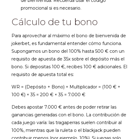
de bienvenida. Recuerda usar el código
promocional si es necesario.
Cálculo de tu bono
Para aprovechar al máximo el bono de bienvenida de
jokerbet, es fundamental entender cómo funciona.
Supongamos un bono del 100% hasta 500 € con un
requisito de apuesta de 35x sobre el depósito más el
bono. Si depositas 100 €, recibes 100 € adicionales. El
requisito de apuesta total es:
WR = (Depósito + Bono) × Multiplicador = (100 € +
100 €) × 35 = 200 € × 35 = 7.000 €
Debes apostar 7.000 € antes de poder retirar las
ganancias generadas con el bono. La contribución de
cada juego varía: las tragaperras suelen contribuir al
100%, mientras que la ruleta o el blackjack pueden
contribuir menos (por ejemplo, 10%). Si juegas solo