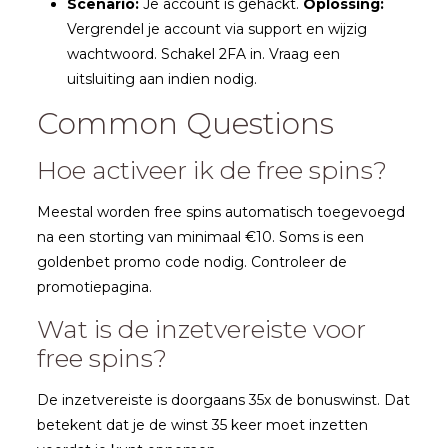
Scenario:
Je account is gehackt.
Oplossing:
Vergrendel je account via support en wijzig
wachtwoord. Schakel 2FA in. Vraag een
uitsluiting aan indien nodig.
Common Questions
Hoe activeer ik de free spins?
Meestal worden free spins automatisch toegevoegd
na een storting van minimaal €10. Soms is een
goldenbet promo code nodig. Controleer de
promotiepagina.
Wat is de inzetvereiste voor
free spins?
De inzetvereiste is doorgaans 35x de bonuswinst. Dat
betekent dat je de winst 35 keer moet inzetten