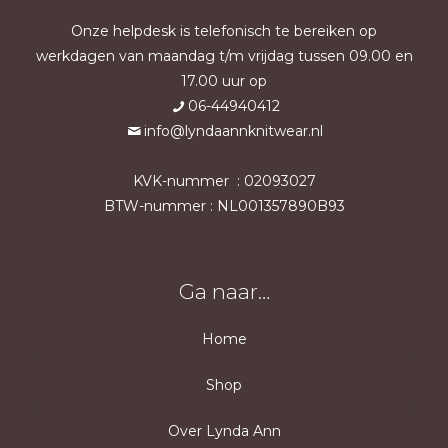
Onze helpdesk is telefonisch te bereiken op
werkdagen van maandag t/m vrijdag tussen 09.00 en
17.00 uur op
06-44940412
info@lyndaannknitwear.nl
KVK-nummer : 02093027
BTW-nummer : NL001357890B93
Ga naar…
Home
Shop
Over Lynda Ann
Omslagdoeken