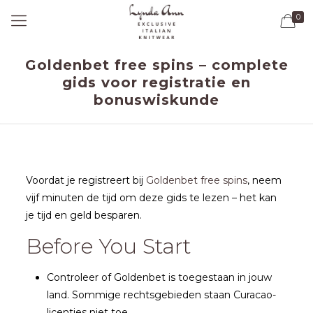
0
Goldenbet free spins – complete
gids voor registratie en
bonuswiskunde
Voordat je registreert bij
Goldenbet free spins
, neem
vijf minuten de tijd om deze gids te lezen – het kan
je tijd en geld besparen.
Before You Start
Controleer of Goldenbet is toegestaan in jouw
land. Sommige rechtsgebieden staan Curacao-
licenties niet toe.