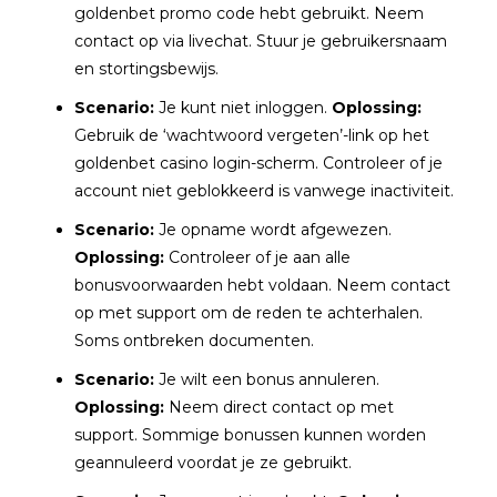
goldenbet promo code hebt gebruikt. Neem
contact op via livechat. Stuur je gebruikersnaam
en stortingsbewijs.
Scenario:
Je kunt niet inloggen.
Oplossing:
Gebruik de ‘wachtwoord vergeten’-link op het
goldenbet casino login-scherm. Controleer of je
account niet geblokkeerd is vanwege inactiviteit.
Scenario:
Je opname wordt afgewezen.
Oplossing:
Controleer of je aan alle
bonusvoorwaarden hebt voldaan. Neem contact
op met support om de reden te achterhalen.
Soms ontbreken documenten.
Scenario:
Je wilt een bonus annuleren.
Oplossing:
Neem direct contact op met
support. Sommige bonussen kunnen worden
geannuleerd voordat je ze gebruikt.