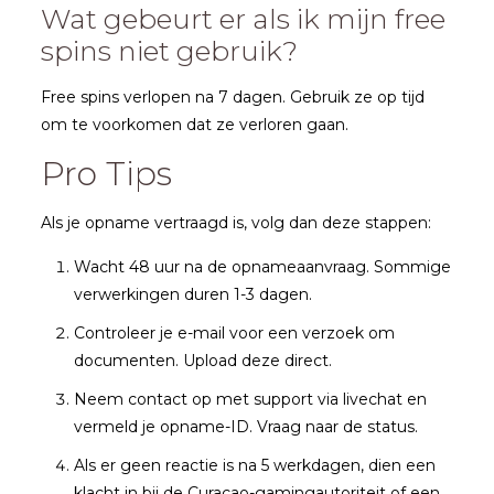
Wat gebeurt er als ik mijn free
spins niet gebruik?
Free spins verlopen na 7 dagen. Gebruik ze op tijd
om te voorkomen dat ze verloren gaan.
Pro Tips
Als je opname vertraagd is, volg dan deze stappen:
Wacht 48 uur na de opnameaanvraag. Sommige
verwerkingen duren 1-3 dagen.
Controleer je e-mail voor een verzoek om
documenten. Upload deze direct.
Neem contact op met support via livechat en
vermeld je opname-ID. Vraag naar de status.
Als er geen reactie is na 5 werkdagen, dien een
klacht in bij de Curacao-gamingautoriteit of een