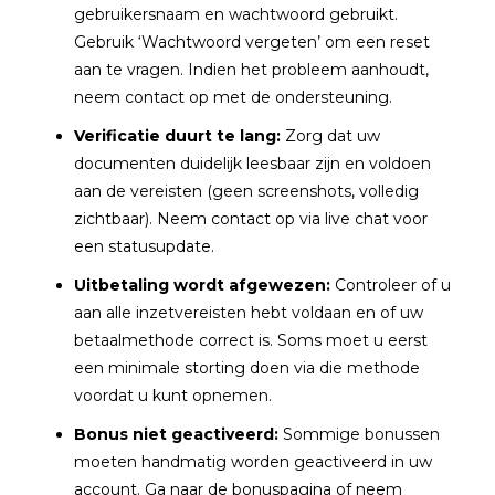
gebruikersnaam en wachtwoord gebruikt.
Gebruik ‘Wachtwoord vergeten’ om een reset
aan te vragen. Indien het probleem aanhoudt,
neem contact op met de ondersteuning.
Verificatie duurt te lang:
Zorg dat uw
documenten duidelijk leesbaar zijn en voldoen
aan de vereisten (geen screenshots, volledig
zichtbaar). Neem contact op via live chat voor
een statusupdate.
Uitbetaling wordt afgewezen:
Controleer of u
aan alle inzetvereisten hebt voldaan en of uw
betaalmethode correct is. Soms moet u eerst
een minimale storting doen via die methode
voordat u kunt opnemen.
Bonus niet geactiveerd:
Sommige bonussen
moeten handmatig worden geactiveerd in uw
account. Ga naar de bonuspagina of neem