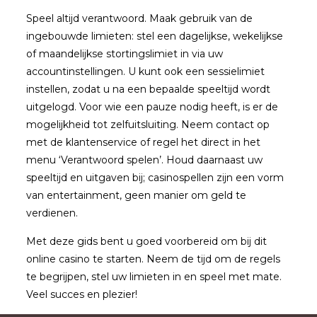
Speel altijd verantwoord. Maak gebruik van de
ingebouwde limieten: stel een dagelijkse, wekelijkse
of maandelijkse stortingslimiet in via uw
accountinstellingen. U kunt ook een sessielimiet
instellen, zodat u na een bepaalde speeltijd wordt
uitgelogd. Voor wie een pauze nodig heeft, is er de
mogelijkheid tot zelfuitsluiting. Neem contact op
met de klantenservice of regel het direct in het
menu ‘Verantwoord spelen’. Houd daarnaast uw
speeltijd en uitgaven bij; casinospellen zijn een vorm
van entertainment, geen manier om geld te
verdienen.
Met deze gids bent u goed voorbereid om bij dit
online casino te starten. Neem de tijd om de regels
te begrijpen, stel uw limieten in en speel met mate.
Veel succes en plezier!