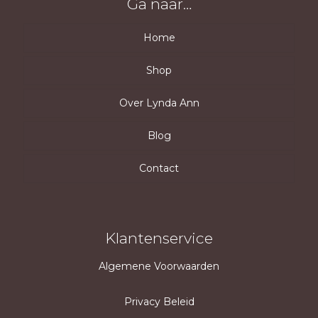
Ga naar…
Home
Shop
Over Lynda Ann
Omslagdoeken
Poncho’s
Blog
Sjaals/stola’s
Contact
Klantenservice
Algemene Voorwaarden
Privacy Beleid