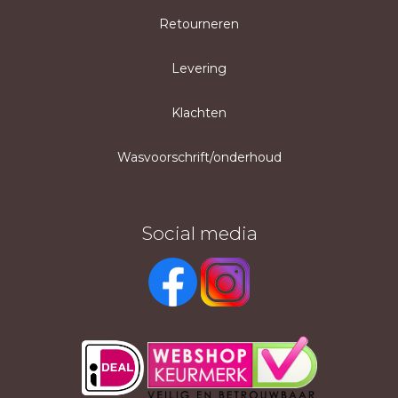
Retourneren
Levering
Klachten
Wasvoorschrift/onderhoud
Social media