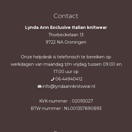
Contact
Lynda Ann Exclusive Italian knitwear
Thorbeckelaan 13
9722 NA Groningen
Onze helpdesk is telefonisch te bereiken op
werkdagen van maandag t/m vrijdag tussen 09.00 en
17.00 uur op
06-44940412
info@lyndaannknitwear.nl
KVK-nummer : 02093027
BTW-nummer : NL001357890B93