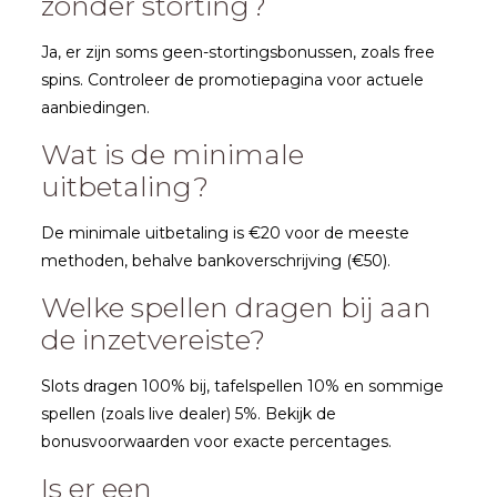
zonder storting?
Ja, er zijn soms geen-stortingsbonussen, zoals free
spins. Controleer de promotiepagina voor actuele
aanbiedingen.
Wat is de minimale
uitbetaling?
De minimale uitbetaling is €20 voor de meeste
methoden, behalve bankoverschrijving (€50).
Welke spellen dragen bij aan
de inzetvereiste?
Slots dragen 100% bij, tafelspellen 10% en sommige
spellen (zoals live dealer) 5%. Bekijk de
bonusvoorwaarden voor exacte percentages.
Is er een