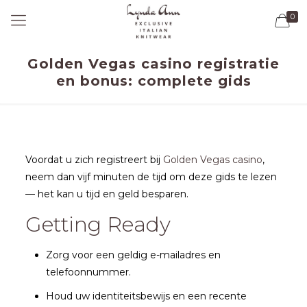
0
Golden Vegas casino registratie
en bonus: complete gids
Voordat u zich registreert bij
Golden Vegas casino
,
neem dan vijf minuten de tijd om deze gids te lezen
— het kan u tijd en geld besparen.
Getting Ready
Zorg voor een geldig e-mailadres en
telefoonnummer.
Houd uw identiteitsbewijs en een recente