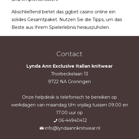
Abschließend bietet das ggbet casino online ein
solides Gesamtpaket. Nutzen Sie die Tipps, um das
Beste aus Ihrem Spielerlebnis herauszuholen.
Contact
Lynda Ann Exclusive Italian knitwear
Thorbeckelaan 13
9722 NA Groningen
Onze helpdesk is telefonisch te bereiken op
werkdagen van maandag t/m vrijdag tussen 09.00 en
17.00 uur op
06-44940412
info@lyndaannknitwear.nl