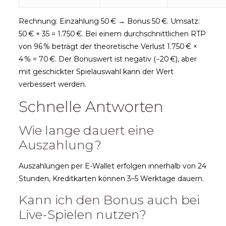
Rechnung: Einzahlung 50 € → Bonus 50 €. Umsatz:
50 € × 35 = 1.750 €. Bei einem durchschnittlichen RTP
von 96 % beträgt der theoretische Verlust 1.750 € ×
4 % = 70 €. Der Bonuswert ist negativ (−20 €), aber
mit geschickter Spielauswahl kann der Wert
verbessert werden.
Schnelle Antworten
Wie lange dauert eine
Auszahlung?
Auszahlungen per E-Wallet erfolgen innerhalb von 24
Stunden, Kreditkarten können 3–5 Werktage dauern.
Kann ich den Bonus auch bei
Live-Spielen nutzen?