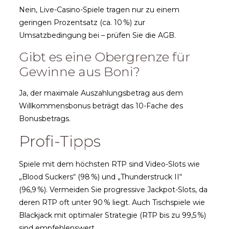
Nein, Live-Casino-Spiele tragen nur zu einem
geringen Prozentsatz (ca. 10 %) zur
Umsatzbedingung bei – prüfen Sie die AGB.
Gibt es eine Obergrenze für
Gewinne aus Boni?
Ja, der maximale Auszahlungsbetrag aus dem
Willkommensbonus beträgt das 10-Fache des
Bonusbetrags.
Profi-Tipps
Spiele mit dem höchsten RTP sind Video-Slots wie
„Blood Suckers“ (98 %) und „Thunderstruck II“
(96,9 %). Vermeiden Sie progressive Jackpot-Slots, da
deren RTP oft unter 90 % liegt. Auch Tischspiele wie
Blackjack mit optimaler Strategie (RTP bis zu 99,5 %)
sind empfehlenswert.