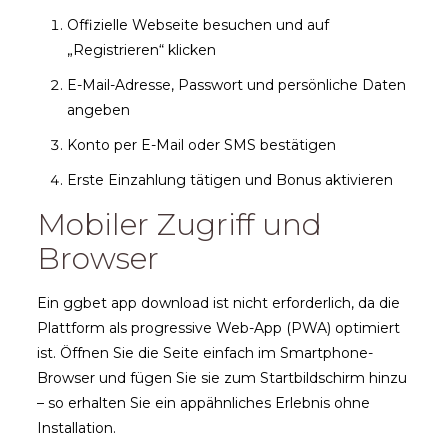
Offizielle Webseite besuchen und auf
„Registrieren“ klicken
E-Mail-Adresse, Passwort und persönliche Daten
angeben
Konto per E-Mail oder SMS bestätigen
Erste Einzahlung tätigen und Bonus aktivieren
Mobiler Zugriff und
Browser
Ein ggbet app download ist nicht erforderlich, da die
Plattform als progressive Web-App (PWA) optimiert
ist. Öffnen Sie die Seite einfach im Smartphone-
Browser und fügen Sie sie zum Startbildschirm hinzu
– so erhalten Sie ein appähnliches Erlebnis ohne
Installation.