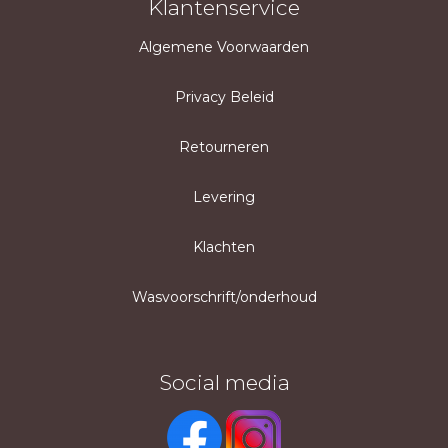
Klantenservice
Algemene Voorwaarden
Privacy Beleid
Retourneren
Levering
Klachten
Wasvoorschrift/onderhoud
Social media