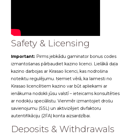
Safety & Licensing
Important:
Pirms jebkādu gaminator bonus codes
izmantošanas pārbaudiet kazino licenci. Lielākā daļa
kazino darbojas ar Kirasao licenci, kas nodrošina
noteiktu regulējumu. Ņemiet vērā, ka laimesti no
Kirasao licencētiem kazino var būt apliekami ar
ienākuma nodokli jūsu valstī – ieteicams konsultēties
ar nodokļu speciālistu. Vienmēr izmantojiet drošu
savienojumu (SSL) un aktivizējiet divfaktoru
autentifikāciju (2FA) konta aizsardzībai.
Deposits & Withdrawals