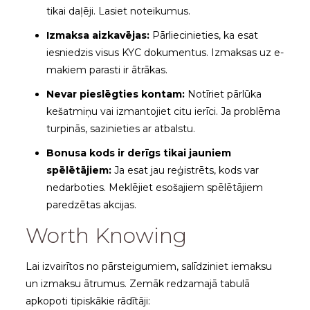
tikai daļēji. Lasiet noteikumus.
Izmaksa aizkavējas:
Pārliecinieties, ka esat
iesniedzis visus KYC dokumentus. Izmaksas uz e-
makiem parasti ir ātrākas.
Nevar pieslēgties kontam:
Notīriet pārlūka
kešatmiņu vai izmantojiet citu ierīci. Ja problēma
turpinās, sazinieties ar atbalstu.
Bonusa kods ir derīgs tikai jauniem
spēlētājiem:
Ja esat jau reģistrēts, kods var
nedarboties. Meklējiet esošajiem spēlētājiem
paredzētas akcijas.
Worth Knowing
Lai izvairītos no pārsteigumiem, salīdziniet iemaksu
un izmaksu ātrumus. Zemāk redzamajā tabulā
apkopoti tipiskākie rādītāji: