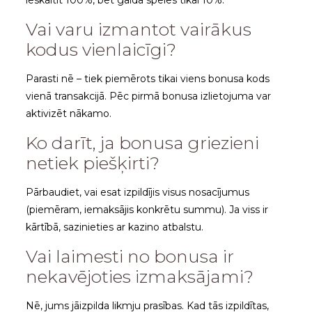
ieskaitīt 100%, bet galda spēlēs tikai 10%.
Vai varu izmantot vairākus
kodus vienlaicīgi?
Parasti nē – tiek piemērots tikai viens bonusa kods
vienā transakcijā. Pēc pirmā bonusa izlietojuma var
aktivizēt nākamo.
Ko darīt, ja bonusa griezieni
netiek piešķirti?
Pārbaudiet, vai esat izpildījis visus nosacījumus
(piemēram, iemaksājis konkrētu summu). Ja viss ir
kārtībā, sazinieties ar kazino atbalstu.
Vai laimesti no bonusa ir
nekavējoties izmaksājami?
Nē, jums jāizpilda likmju prasības. Kad tās izpildītas,