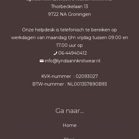
Thorbeckelaan 13
9722 NA Groningen
Onze helpdesk is telefonisch te bereiken op
werkdagen van maandag t/m vrijdag tussen 09.00 en
17.00 uur op
06-44940412
info@lyndaannknitwear.nl
KVK-nummer : 02093027
BTW-nummer : NL001357890B93
Ga naar…
Home