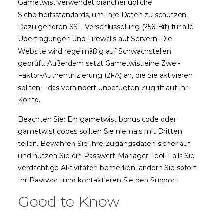
Gametwist verwendet branchenübliche
Sicherheitsstandards, um Ihre Daten zu schützen.
Dazu gehören SSL-Verschlüsselung (256-Bit) für alle
Übertragungen und Firewalls auf Servern. Die
Website wird regelmäßig auf Schwachstellen
geprüft. Außerdem setzt Gametwist eine Zwei-
Faktor-Authentifizierung (2FA) an, die Sie aktivieren
sollten – das verhindert unbefugten Zugriff auf Ihr
Konto.
Beachten Sie: Ein gametwist bonus code oder
gametwist codes sollten Sie niemals mit Dritten
teilen. Bewahren Sie Ihre Zugangsdaten sicher auf
und nutzen Sie ein Passwort-Manager-Tool. Falls Sie
verdächtige Aktivitäten bemerken, ändern Sie sofort
Ihr Passwort und kontaktieren Sie den Support.
Good to Know