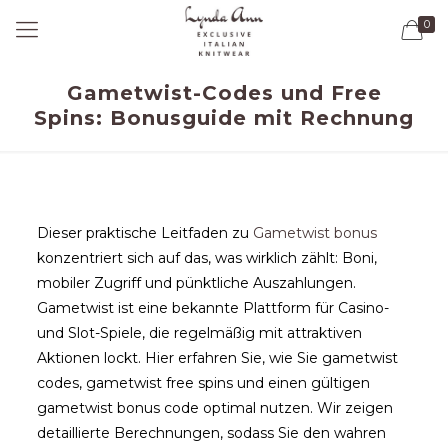
0
Gametwist-Codes und Free
Spins: Bonusguide mit Rechnung
Dieser praktische Leitfaden zu
Gametwist bonus
konzentriert sich auf das, was wirklich zählt: Boni,
mobiler Zugriff und pünktliche Auszahlungen.
Gametwist ist eine bekannte Plattform für Casino-
und Slot-Spiele, die regelmäßig mit attraktiven
Aktionen lockt. Hier erfahren Sie, wie Sie gametwist
codes, gametwist free spins und einen gültigen
gametwist bonus code optimal nutzen. Wir zeigen
detaillierte Berechnungen, sodass Sie den wahren