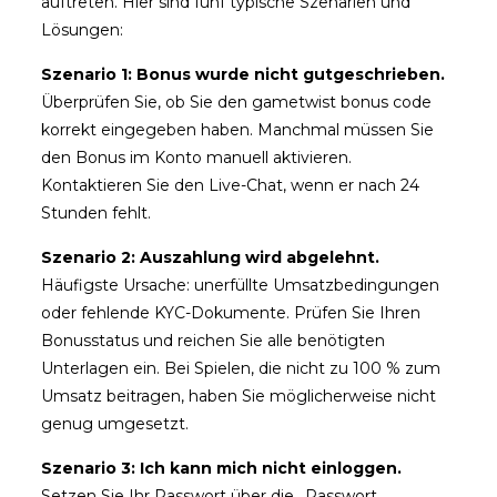
auftreten. Hier sind fünf typische Szenarien und
Lösungen:
Szenario 1: Bonus wurde nicht gutgeschrieben.
Überprüfen Sie, ob Sie den gametwist bonus code
korrekt eingegeben haben. Manchmal müssen Sie
den Bonus im Konto manuell aktivieren.
Kontaktieren Sie den Live-Chat, wenn er nach 24
Stunden fehlt.
Szenario 2: Auszahlung wird abgelehnt.
Häufigste Ursache: unerfüllte Umsatzbedingungen
oder fehlende KYC-Dokumente. Prüfen Sie Ihren
Bonusstatus und reichen Sie alle benötigten
Unterlagen ein. Bei Spielen, die nicht zu 100 % zum
Umsatz beitragen, haben Sie möglicherweise nicht
genug umgesetzt.
Szenario 3: Ich kann mich nicht einloggen.
Setzen Sie Ihr Passwort über die „Passwort