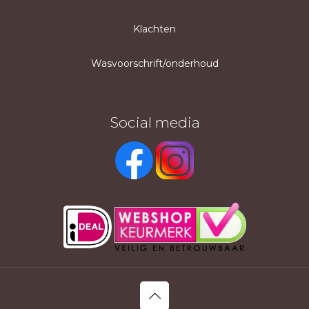
Klachten
Wasvoorschrift/onderhoud
Social media