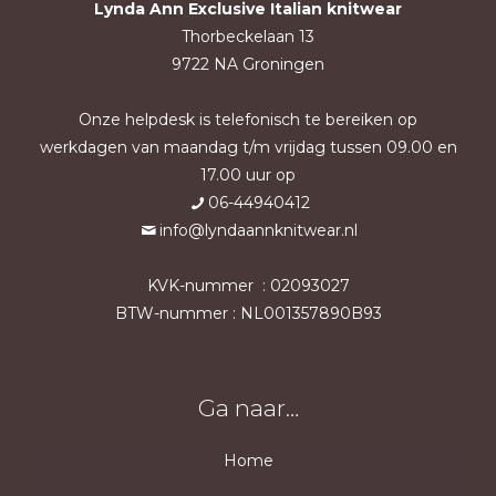
Lynda Ann Exclusive Italian knitwear
Thorbeckelaan 13
9722 NA Groningen
Onze helpdesk is telefonisch te bereiken op
werkdagen van maandag t/m vrijdag tussen 09.00 en
17.00 uur op
06-44940412
info@lyndaannknitwear.nl
KVK-nummer : 02093027
BTW-nummer : NL001357890B93
Ga naar…
Home