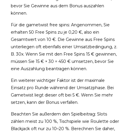
bevor Sie Gewinne aus dem Bonus auszahlen
können.
Für die gametwist free spins: Angenommen, Sie
erhalten 50 Free Spins zu je 0,20 €, also ein
Gesamtwert von 10 €. Die Gewinne aus Free Spins
unterliegen oft ebenfalls einer Umsatzbedingung, z.
B. 30x. Wenn Sie mit den Free Spins 15 € gewinnen,
müssen Sie 15 € × 30 = 450 € umsetzen, bevor Sie
eine Auszahlung beantragen können.
Ein weiterer wichtiger Faktor ist der maximale
Einsatz pro Runde während der Umsatzphase. Bei
Gametwist liegt dieser oft bei 5 €. Wenn Sie mehr
setzen, kann der Bonus verfallen.
Beachten Sie außerdem den Spielbeitrag: Slots
zählen meist zu 100 %, Tischspiele wie Roulette oder
Blackjack oft nur zu 10–20 %. Berechnen Sie daher,