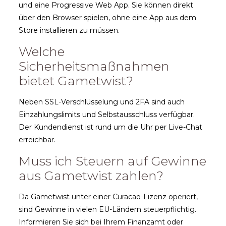
und eine Progressive Web App. Sie können direkt
über den Browser spielen, ohne eine App aus dem
Store installieren zu müssen.
Welche
Sicherheitsmaßnahmen
bietet Gametwist?
Neben SSL-Verschlüsselung und 2FA sind auch
Einzahlungslimits und Selbstausschluss verfügbar.
Der Kundendienst ist rund um die Uhr per Live-Chat
erreichbar.
Muss ich Steuern auf Gewinne
aus Gametwist zahlen?
Da Gametwist unter einer Curacao-Lizenz operiert,
sind Gewinne in vielen EU-Ländern steuerpflichtig.
Informieren Sie sich bei Ihrem Finanzamt oder