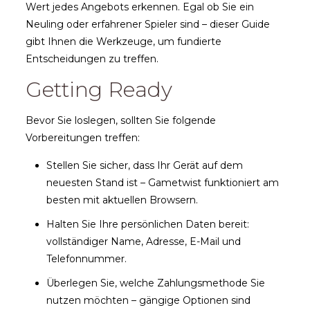
Wert jedes Angebots erkennen. Egal ob Sie ein
Neuling oder erfahrener Spieler sind – dieser Guide
gibt Ihnen die Werkzeuge, um fundierte
Entscheidungen zu treffen.
Getting Ready
Bevor Sie loslegen, sollten Sie folgende
Vorbereitungen treffen:
Stellen Sie sicher, dass Ihr Gerät auf dem
neuesten Stand ist – Gametwist funktioniert am
besten mit aktuellen Browsern.
Halten Sie Ihre persönlichen Daten bereit:
vollständiger Name, Adresse, E-Mail und
Telefonnummer.
Überlegen Sie, welche Zahlungsmethode Sie
nutzen möchten – gängige Optionen sind