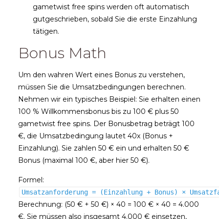
gametwist free spins werden oft automatisch
gutgeschrieben, sobald Sie die erste Einzahlung
tätigen.
Bonus Math
Um den wahren Wert eines Bonus zu verstehen,
müssen Sie die Umsatzbedingungen berechnen.
Nehmen wir ein typisches Beispiel: Sie erhalten einen
100 % Willkommensbonus bis zu 100 € plus 50
gametwist free spins. Der Bonusbetrag beträgt 100
€, die Umsatzbedingung lautet 40x (Bonus +
Einzahlung). Sie zahlen 50 € ein und erhalten 50 €
Bonus (maximal 100 €, aber hier 50 €).
Formel:
Umsatzanforderung = (Einzahlung + Bonus) × Umsatzf
Berechnung: (50 € + 50 €) × 40 = 100 € × 40 = 4.000
€. Sie müssen also insgesamt 4.000 € einsetzen,