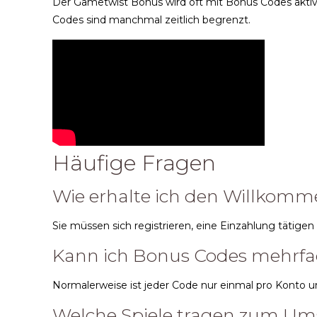
Der Gametwist Bonus wird oft mit Bonus Codes aktiv
Codes sind manchmal zeitlich begrenzt.
Häufige Fragen
Wie erhalte ich den Willkom
Sie müssen sich registrieren, eine Einzahlung tätig
Kann ich Bonus Codes mehrf
Normalerweise ist jeder Code nur einmal pro Konto u
Welche Spiele tragen zum Ums