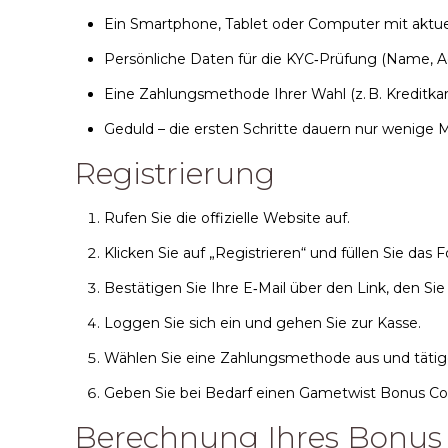
Ein Smartphone, Tablet oder Computer mit aktu
Persönliche Daten für die KYC‑Prüfung (Name, 
Eine Zahlungsmethode Ihrer Wahl (z. B. Kreditkar
Geduld – die ersten Schritte dauern nur wenige 
Registrierung
Rufen Sie die offizielle Website auf.
Klicken Sie auf „Registrieren“ und füllen Sie das 
Bestätigen Sie Ihre E‑Mail über den Link, den 
Loggen Sie sich ein und gehen Sie zur Kasse.
Wählen Sie eine Zahlungsmethode aus und tätige
Geben Sie bei Bedarf einen Gametwist Bonus Co
Berechnung Ihres Bonus