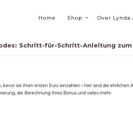
Home
Shop
Over Lynda
des: Schritt-für-Schritt-Anleitung z
s
, bevor sie ihren ersten Euro einzahlen – hier sind die ehrlichen
ierung, die Berechnung Ihres Bonus und vieles mehr.