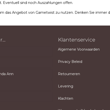
. Eventuell sind noch Auszahlungen offen.
 um das Angebot von Gametwist zu nutzen. Denken Sie immer dar
r…
Klantenservice
Algemene Voorwaarden
Privacy Beleid
nda Ann
agdoeken
Retourneren
ho’s
Levering
/stola’s
Klachten