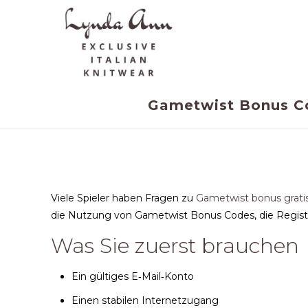
Gametwist Bonus Co
Viele Spieler haben Fragen zu
Gametwist bonus grati
die Nutzung von Gametwist Bonus Codes, die Registr
Was Sie zuerst brauchen
Ein gültiges E‑Mail‑Konto
Einen stabilen Internetzugang