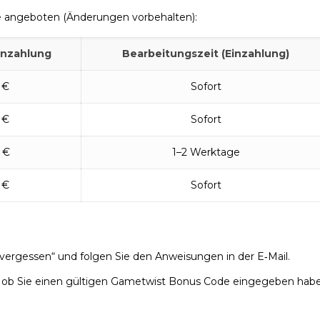
 angeboten (Änderungen vorbehalten):
inzahlung
Bearbeitungszeit (Einzahlung)
 €
Sofort
 €
Sofort
 €
1–2 Werktage
 €
Sofort
 vergessen“ und folgen Sie den Anweisungen in der E‑Mail.
, ob Sie einen gültigen Gametwist Bonus Code eingegeben habe