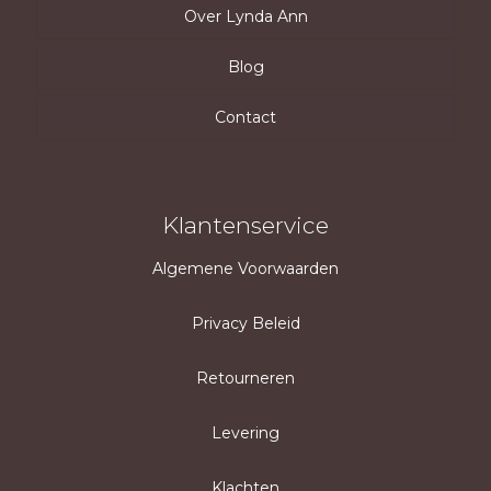
Over Lynda Ann
Omslagdoeken
Poncho’s
Blog
Sjaals/stola’s
Contact
Klantenservice
Algemene Voorwaarden
Privacy Beleid
Retourneren
Levering
Klachten