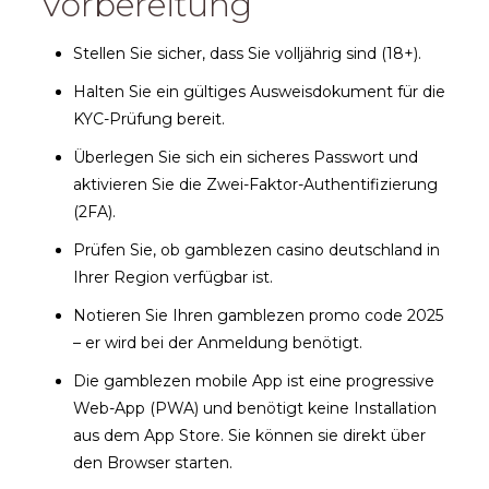
Vorbereitung
Stellen Sie sicher, dass Sie volljährig sind (18+).
Halten Sie ein gültiges Ausweisdokument für die
KYC-Prüfung bereit.
Überlegen Sie sich ein sicheres Passwort und
aktivieren Sie die Zwei-Faktor-Authentifizierung
(2FA).
Prüfen Sie, ob gamblezen casino deutschland in
Ihrer Region verfügbar ist.
Notieren Sie Ihren gamblezen promo code 2025
– er wird bei der Anmeldung benötigt.
Die gamblezen mobile App ist eine progressive
Web-App (PWA) und benötigt keine Installation
aus dem App Store. Sie können sie direkt über
den Browser starten.