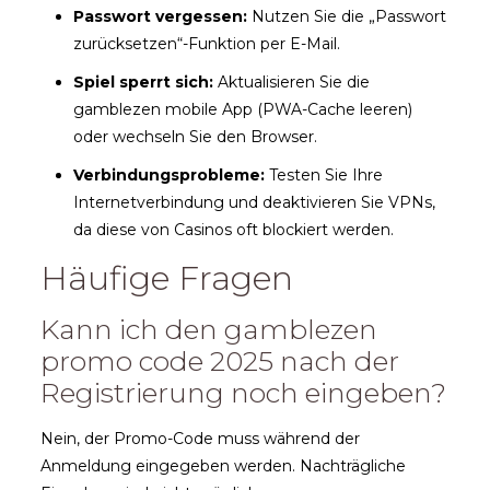
Passwort vergessen:
Nutzen Sie die „Passwort
zurücksetzen“-Funktion per E-Mail.
Spiel sperrt sich:
Aktualisieren Sie die
gamblezen mobile App (PWA-Cache leeren)
oder wechseln Sie den Browser.
Verbindungsprobleme:
Testen Sie Ihre
Internetverbindung und deaktivieren Sie VPNs,
da diese von Casinos oft blockiert werden.
Häufige Fragen
Kann ich den gamblezen
promo code 2025 nach der
Registrierung noch eingeben?
Nein, der Promo-Code muss während der
Anmeldung eingegeben werden. Nachträgliche