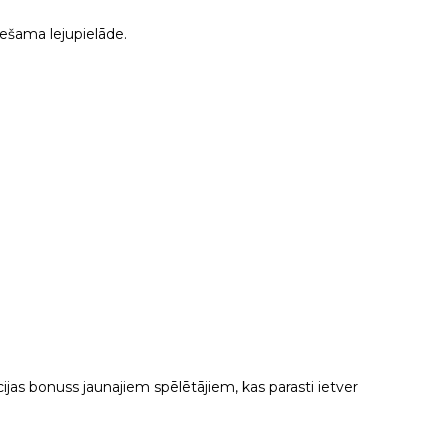
iešama lejupielāde.
ijas bonuss jaunajiem spēlētājiem, kas parasti ietver