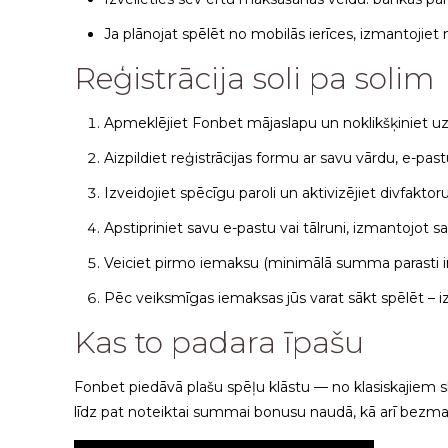
Ja plānojat spēlēt no mobilās ierīces, izmantojie
Reģistrācija soli pa solim
Apmeklējiet Fonbet mājaslapu un noklikšķiniet uz 
Aizpildiet reģistrācijas formu ar savu vārdu, e-pa
Izveidojiet spēcīgu paroli un aktivizējiet divfaktoru
Apstipriniet savu e-pastu vai tālruni, izmantojot
Veiciet pirmo iemaksu (minimālā summa parasti ir 
Pēc veiksmīgas iemaksas jūs varat sākt spēlēt – iz
Kas to padara īpašu
Fonbet piedāvā plašu spēļu klāstu — no klasiskajiem sl
līdz pat noteiktai summai bonusu naudā, kā arī bezma