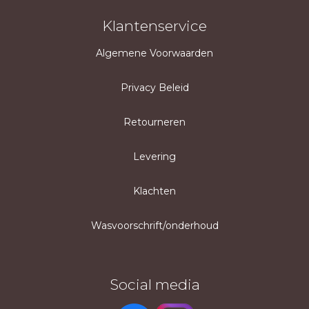
Klantenservice
Algemene Voorwaarden
Privacy Beleid
Retourneren
Levering
Klachten
Wasvoorschrift/onderhoud
Social media