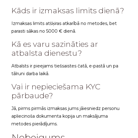
Kāds ir izmaksas limits dienā?
Izmaksas limits atšķiras atkarībā no metodes, bet
parasti sākas no 5000 € dienā.
Kā es varu sazināties ar
atbalsta dienestu?
Atbalsts ir pieejams tiešsaistes čatā, e-pastā un pa
tālruni darba laikā.
Vai ir nepieciešama KYC
pārbaude?
Jā, pirms pirmās izmaksas jums jāiesniedz personu
apliecinoša dokumenta kopija un maksājuma
metodes pierādījums.
Nobeigums