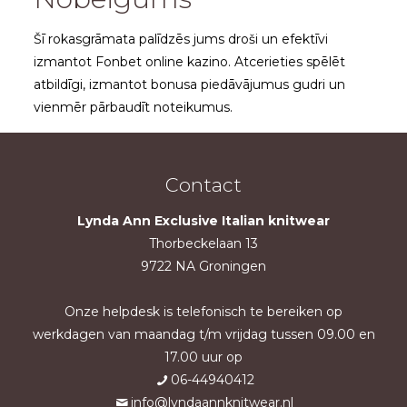
Šī rokasgrāmata palīdzēs jums droši un efektīvi
izmantot Fonbet online kazino. Atcerieties spēlēt
atbildīgi, izmantot bonusa piedāvājumus gudri un
vienmēr pārbaudīt noteikumus.
Contact
Lynda Ann Exclusive Italian knitwear
Thorbeckelaan 13
9722 NA Groningen
Onze helpdesk is telefonisch te bereiken op
werkdagen van maandag t/m vrijdag tussen 09.00 en
17.00 uur op
06-44940412
info@lyndaannknitwear.nl