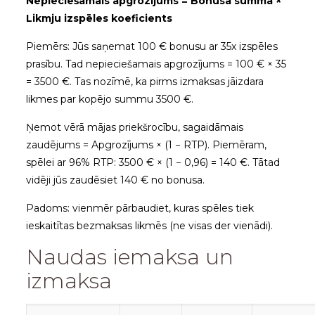
Nepieciešamais apgrozījums = Bonusa summa ×
Likmju izspēles koeficients
Piemērs: Jūs saņemat 100 € bonusu ar 35x izspēles
prasību. Tad nepieciešamais apgrozījums = 100 € × 35
= 3500 €. Tas nozīmē, ka pirms izmaksas jāizdara
likmes par kopējo summu 3500 €.
Ņemot vērā mājas priekšrocību, sagaidāmais
zaudējums = Apgrozījums × (1 − RTP). Piemēram,
spēlei ar 96% RTP: 3500 € × (1 − 0,96) = 140 €. Tātad
vidēji jūs zaudēsiet 140 € no bonusa.
Padoms: vienmēr pārbaudiet, kuras spēles tiek
ieskaitītas bezmaksas likmēs (ne visas der vienādi).
Naudas iemaksa un
izmaksa