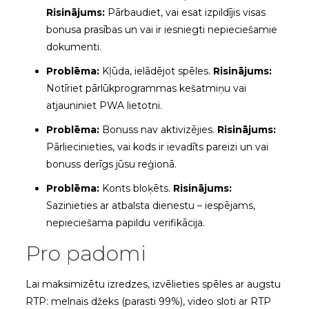
Risinājums:
Pārbaudiet, vai esat izpildījis visas
bonusa prasības un vai ir iesniegti nepieciešamie
dokumenti.
Problēma:
Kļūda, ielādējot spēles.
Risinājums:
Notīriet pārlūkprogrammas kešatmiņu vai
atjauniniet PWA lietotni.
Problēma:
Bonuss nav aktivizējies.
Risinājums:
Pārliecinieties, vai kods ir ievadīts pareizi un vai
bonuss derīgs jūsu reģionā.
Problēma:
Konts bloķēts.
Risinājums:
Sazinieties ar atbalsta dienestu – iespējams,
nepieciešama papildu verifikācija.
Pro padomi
Lai maksimizētu izredzes, izvēlieties spēles ar augstu
RTP: melnais džeks (parasti 99%), video sloti ar RTP