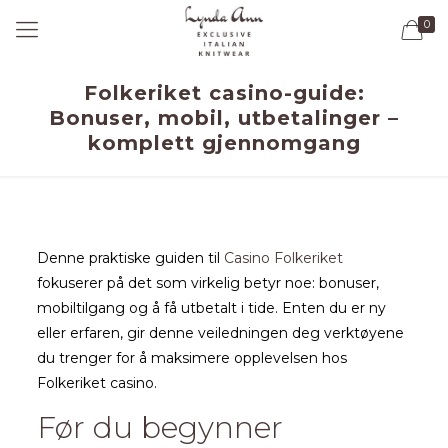
0
Folkeriket casino-guide:
Bonuser, mobil, utbetalinger –
komplett gjennomgang
Denne praktiske guiden til
Casino Folkeriket
fokuserer på det som virkelig betyr noe: bonuser,
mobiltilgang og å få utbetalt i tide. Enten du er ny
eller erfaren, gir denne veiledningen deg verktøyene
du trenger for å maksimere opplevelsen hos
Folkeriket casino.
Før du begynner