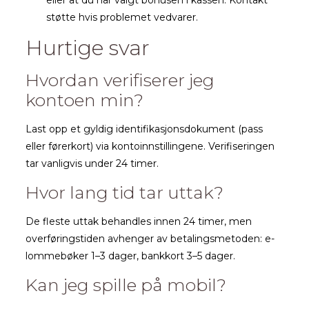
eller at du har valgt bonusen i kassen. Kontakt
støtte hvis problemet vedvarer.
Hurtige svar
Hvordan verifiserer jeg
kontoen min?
Last opp et gyldig identifikasjonsdokument (pass
eller førerkort) via kontoinnstillingene. Verifiseringen
tar vanligvis under 24 timer.
Hvor lang tid tar uttak?
De fleste uttak behandles innen 24 timer, men
overføringstiden avhenger av betalingsmetoden: e-
lommebøker 1–3 dager, bankkort 3–5 dager.
Kan jeg spille på mobil?