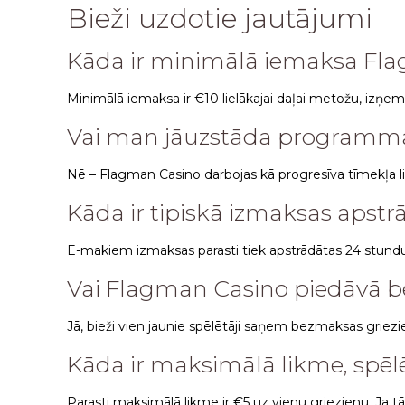
Bieži uzdotie jautājumi
Kāda ir minimālā iemaksa Fl
Minimālā iemaksa ir €10 lielākajai daļai metožu, izņ
Vai man jāuzstāda programma,
Nē – Flagman Casino darbojas kā progresīva tīmekļa li
Kāda ir tipiskā izmaksas apstr
E-makiem izmaksas parasti tiek apstrādātas 24 stundu
Vai Flagman Casino piedāvā be
Jā, bieži vien jaunie spēlētāji saņem bezmaksas griez
Kāda ir maksimālā likme, spēl
Parasti maksimālā likme ir €5 uz vienu griezienu. Ja tā