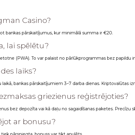
agman Casino?
emot bankas pārskaitījumus, kur minimālā summa ir €20.
 lai spēlētu?
etotne (PWA). To var palaist no pārlūkprogrammas bez papildu ins
ādes laiks?
 laikā, bankas pārskaitījumiem 3–7 darba dienas. Kriptovalūtas
zmaksas griezienus reģistrējoties?
ienus bez depozīta vai kā daļu no sagaidīšanas paketes. Precīzu 
ējot ar bonusu?
 tiek pārsniegta, bonuss var tikt anulēts.