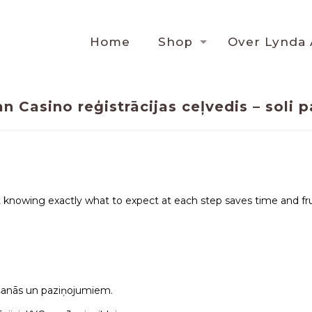
Home
Shop
Over Lynda
n Casino reģistrācijas ceļvedis – soli p
ut knowing exactly what to expect at each step saves time and fru
kšanās un paziņojumiem.