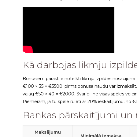
Kā darbojas likmju izpild
Bonusiem parasti ir noteikti likmju izpildes nosacīju
€100 × 35 = €3500, pirms bonusa naudu var izmaksāt
vajag €50 × 40 = €2000. Svarīgi: ne visas spēles veicin
Piemēram, ja tu spēlē ruleti ar 20% ieskaitījumu, no €10
Bankas pārskaitījumi un
Maksājumu
Minimālā iemaksa