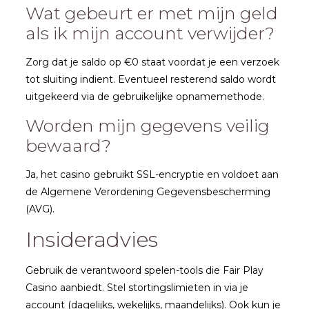
Wat gebeurt er met mijn geld
als ik mijn account verwijder?
Zorg dat je saldo op €0 staat voordat je een verzoek
tot sluiting indient. Eventueel resterend saldo wordt
uitgekeerd via de gebruikelijke opnamemethode.
Worden mijn gegevens veilig
bewaard?
Ja, het casino gebruikt SSL-encryptie en voldoet aan
de Algemene Verordening Gegevensbescherming
(AVG).
Insideradvies
Gebruik de verantwoord spelen-tools die Fair Play
Casino aanbiedt. Stel stortingslimieten in via je
account (dagelijks, wekelijks, maandelijks). Ook kun je