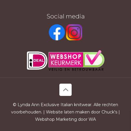
Social media
© Lynda Ann Exclusive Italian knitwear. Alle rechten
voorbehouden. |
Website laten maken
door Chuck's |
Webshop Marketing door WA