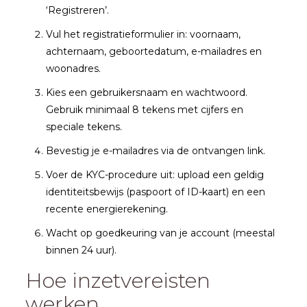
‘Registreren’.
Vul het registratieformulier in: voornaam,
achternaam, geboortedatum, e-mailadres en
woonadres.
Kies een gebruikersnaam en wachtwoord.
Gebruik minimaal 8 tekens met cijfers en
speciale tekens.
Bevestig je e-mailadres via de ontvangen link.
Voer de KYC-procedure uit: upload een geldig
identiteitsbewijs (paspoort of ID-kaart) en een
recente energierekening.
Wacht op goedkeuring van je account (meestal
binnen 24 uur).
Hoe inzetvereisten
werken