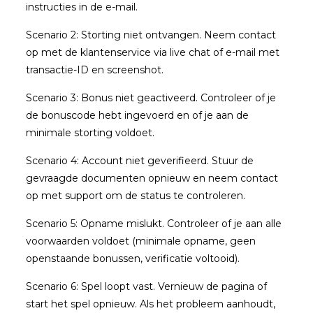
instructies in de e-mail.
Scenario 2: Storting niet ontvangen. Neem contact
op met de klantenservice via live chat of e-mail met
transactie-ID en screenshot.
Scenario 3: Bonus niet geactiveerd. Controleer of je
de bonuscode hebt ingevoerd en of je aan de
minimale storting voldoet.
Scenario 4: Account niet geverifieerd. Stuur de
gevraagde documenten opnieuw en neem contact
op met support om de status te controleren.
Scenario 5: Opname mislukt. Controleer of je aan alle
voorwaarden voldoet (minimale opname, geen
openstaande bonussen, verificatie voltooid).
Scenario 6: Spel loopt vast. Vernieuw de pagina of
start het spel opnieuw. Als het probleem aanhoudt,