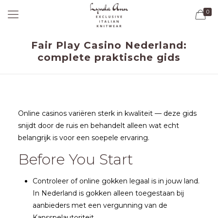
0
Fair Play Casino Nederland:
complete praktische gids
Online casinos variëren sterk in kwaliteit — deze gids
snijdt door de ruis en behandelt alleen wat echt
belangrijk is voor een soepele ervaring.
Before You Start
Controleer of online gokken legaal is in jouw land.
In Nederland is gokken alleen toegestaan bij
aanbieders met een vergunning van de
Kansspelautoriteit.