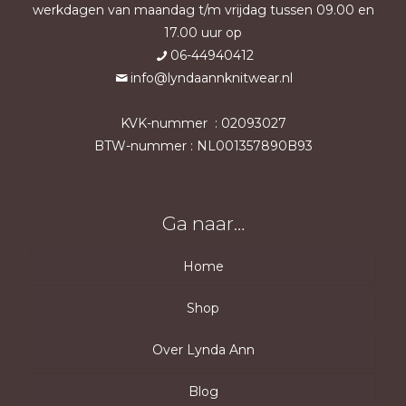
werkdagen van maandag t/m vrijdag tussen 09.00 en
17.00 uur op
06-44940412
info@lyndaannknitwear.nl
KVK-nummer : 02093027
BTW-nummer : NL001357890B93
Ga naar…
Home
Shop
Over Lynda Ann
Omslagdoeken
Poncho’s
Blog