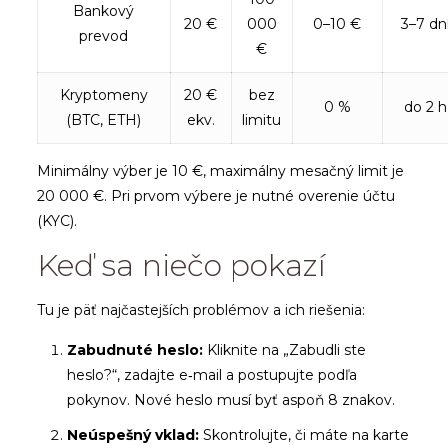
Bankový
20 €
000
0–10 €
3–7 dn
prevod
€
Kryptomeny
20 €
bez
0 %
do 2 h
(BTC, ETH)
ekv.
limitu
Minimálny výber je 10 €, maximálny mesačný limit je
20 000 €. Pri prvom výbere je nutné overenie účtu
(KYC).
Keď sa niečo pokazí
Tu je päť najčastejších problémov a ich riešenia:
Zabudnuté heslo:
Kliknite na „Zabudli ste
heslo?“, zadajte e‑mail a postupujte podľa
pokynov. Nové heslo musí byť aspoň 8 znakov.
Neúspešný vklad:
Skontrolujte, či máte na karte