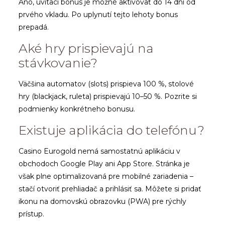
Áno, uvítací bonus je možné aktivovať do 14 dní od
prvého vkladu. Po uplynutí tejto lehoty bonus
prepadá.
Aké hry prispievajú na
stávkovanie?
Väčšina automatov (slots) prispieva 100 %, stolové
hry (blackjack, ruleta) prispievajú 10–50 %. Pozrite si
podmienky konkrétneho bonusu.
Existuje aplikácia do telefónu?
Casino Eurogold nemá samostatnú aplikáciu v
obchodoch Google Play ani App Store. Stránka je
však plne optimalizovaná pre mobilné zariadenia –
stačí otvoriť prehliadač a prihlásiť sa. Môžete si pridať
ikonu na domovskú obrazovku (PWA) pre rýchly
prístup.