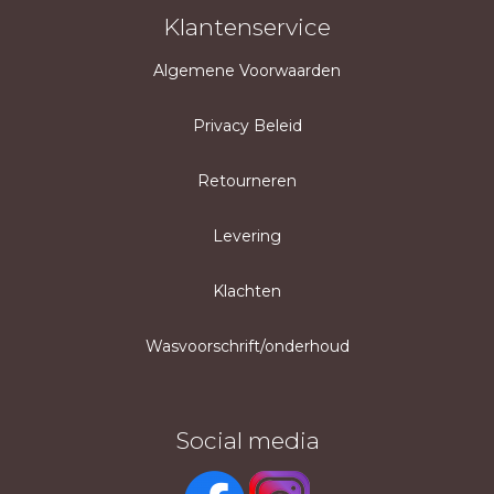
Klantenservice
Algemene Voorwaarden
Privacy Beleid
Retourneren
Levering
Klachten
Wasvoorschrift/onderhoud
Social media