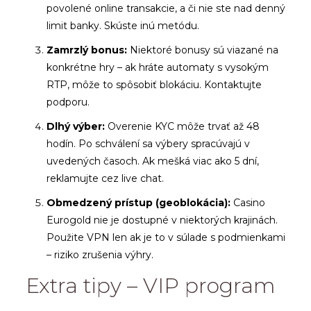
povolené online transakcie, a či nie ste nad denný
limit banky. Skúste inú metódu.
Zamrzlý bonus:
Niektoré bonusy sú viazané na
konkrétne hry – ak hráte automaty s vysokým
RTP, môže to spôsobiť blokáciu. Kontaktujte
podporu.
Dlhý výber:
Overenie KYC môže trvať až 48
hodín. Po schválení sa výbery spracúvajú v
uvedených časoch. Ak mešká viac ako 5 dní,
reklamujte cez live chat.
Obmedzený prístup (geoblokácia):
Casino
Eurogold nie je dostupné v niektorých krajinách.
Použite VPN len ak je to v súlade s podmienkami
– riziko zrušenia výhry.
Extra tipy – VIP program