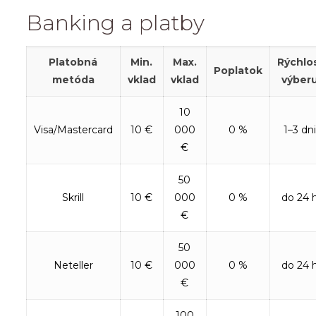
Banking a platby
Platobná
Min.
Max.
Rýchlo
Poplatok
metóda
vklad
vklad
výber
10
Visa/Mastercard
10 €
000
0 %
1–3 dn
€
50
Skrill
10 €
000
0 %
do 24 
€
50
Neteller
10 €
000
0 %
do 24 
€
100