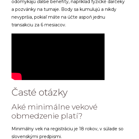
odomykajú ďalšie benefity, napríklad fyzické darčeky
a pozvánky na turnaje. Body sa kumulujú a nikdy
nevypršia, pokiaľ máte na účte aspoň jednu
transakciu za 6 mesiacov.
Časté otázky
Aké minimálne vekové
obmedzenie platí?
Minimálny vek na registráciu je 18 rokov, v súlade so
slovenskými predpismi.