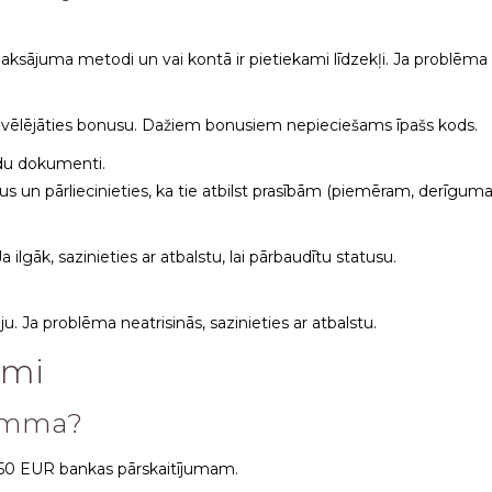
ksājuma metodi un vai kontā ir pietiekami līdzekļi. Ja problēma tu
kā izvēlējāties bonusu. Dažiem bonusiem nepieciešams īpašs kods.
ldu dokumenti.
 un pārliecinieties, ka tie atbilst prasībām (piemēram, derīguma
ilgāk, sazinieties ar atbalstu, lai pārbaudītu statusu.
u. Ja problēma neatrisinās, sazinieties ar atbalstu.
umi
summa?
 50 EUR bankas pārskaitījumam.