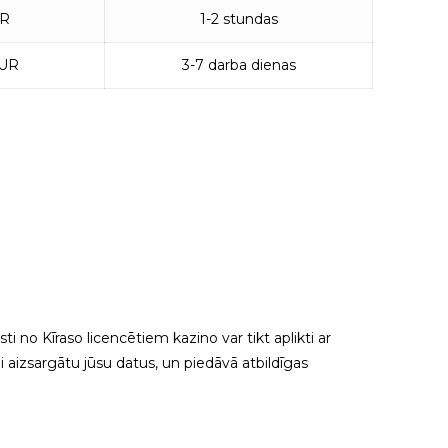
UR
1-2 stundas
EUR
3-7 darba dienas
i no Kīraso licencētiem kazino var tikt aplikti ar
i aizsargātu jūsu datus, un piedāvā atbildīgas