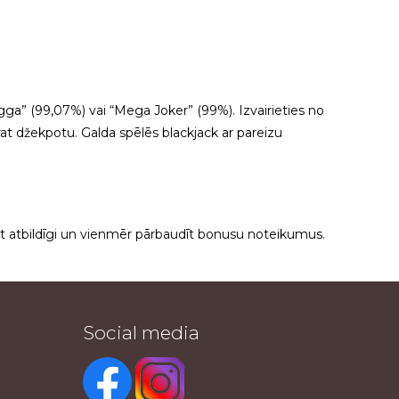
gga” (99,07%) vai “Mega Joker” (99%). Izvairieties no
t džekpotu. Galda spēlēs blackjack ar pareizu
ēlēt atbildīgi un vienmēr pārbaudīt bonusu noteikumus.
Social media