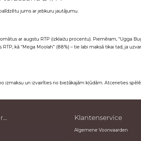
i palīdzētu jums ar jebkuru jautājumu.
 automātus ar augstu RTP (izklaižu procentu). Piemēram, “Ugga Bu
P, kā “Mega Moolah” (88%) – tie labi maksā tikai tad, ja uzvara
pirmo izmaksu un izvairīties no biežākajām kļūdām. Atcerieties sp
r…
Klantenservice
Algemene Voorwaarden