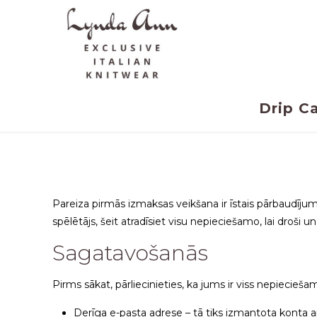
Drip Ca
Pareiza pirmās izmaksas veikšana ir īstais pārbaudījums 
spēlētājs, šeit atradīsiet visu nepieciešamo, lai droši
Sagatavošanās
Pirms sākat, pārliecinieties, ka jums ir viss nepieciešam
Derīga e-pasta adrese – tā tiks izmantota konta ap