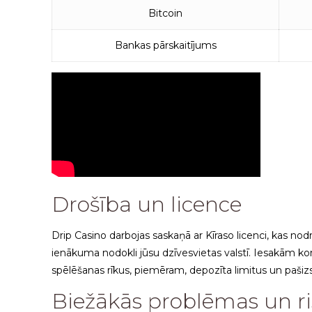
Bitcoin
Bankas pārskaitījums
Drošība un licence
Drip Casino darbojas saskaņā ar Kīraso licenci, kas nod
ienākuma nodokli jūsu dzīvesvietas valstī. Iesakām kon
spēlēšanas rīkus, piemēram, depozīta limitus un pašiz
Biežākās problēmas un r