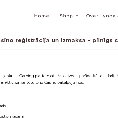
Home
Shop
Over Lynda
sino reģistrācija un izmaksa – pilnīgs 
jebkurai iGaming platformai – šis ceļvedis parāda, kā to izdarīt. N
 un efektīvi izmantotu Drip Casino pakalpojumus.
ais:
stiprināšanai.