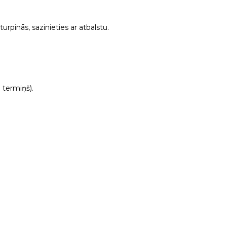
rpinās, sazinieties ar atbalstu.
 termiņš).