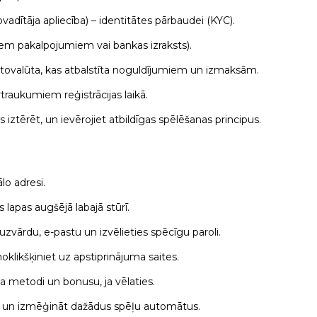
adītāja apliecība) – identitātes pārbaudei (KYC).
iem pakalpojumiem vai bankas izraksts).
tovalūta, kas atbalstīta noguldījumiem un izmaksām.
rtraukumiem reģistrācijas laikā.
ztērēt, un ievērojiet atbildīgas spēlēšanas principus.
lo adresi.
s lapas augšējā labajā stūrī.
 uzvārdu, e-pastu un izvēlieties spēcīgu paroli.
oklikšķiniet uz apstiprinājuma saites.
a metodi un bonusu, ja vēlaties.
ēt un izmēģināt dažādus spēļu automātus.