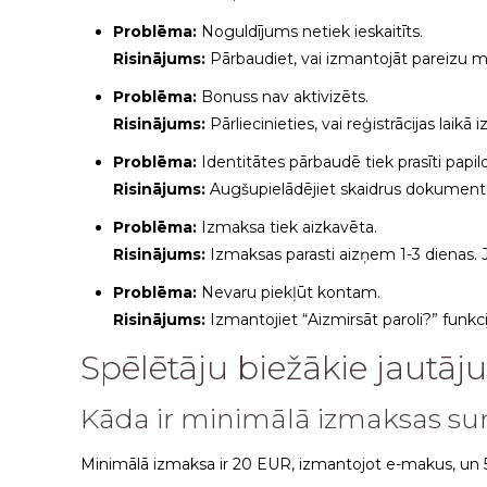
Problēma:
Noguldījums netiek ieskaitīts.
Risinājums:
Pārbaudiet, vai izmantojāt pareizu ma
Problēma:
Bonuss nav aktivizēts.
Risinājums:
Pārliecinieties, vai reģistrācijas lai
Problēma:
Identitātes pārbaudē tiek prasīti papi
Risinājums:
Augšupielādējiet skaidrus dokumentus
Problēma:
Izmaksa tiek aizkavēta.
Risinājums:
Izmaksas parasti aizņem 1-3 dienas. Ja 
Problēma:
Nevaru piekļūt kontam.
Risinājums:
Izmantojiet “Aizmirsāt paroli?” funkcij
Spēlētāju biežākie jautāj
Kāda ir minimālā izmaksas 
Minimālā izmaksa ir 20 EUR, izmantojot e-makus, un