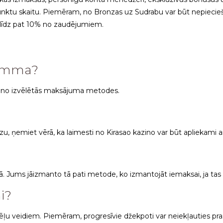
nktu skaitu. Piemēram, no Bronzas uz Sudrabu var būt nepiecieš
 līdz pat 10% no zaudējumiem.
summa?
ībā no izvēlētās maksājuma metodes.
dzu, ņemiet vērā, ka laimesti no Kirasao kazino var būt apliekami 
ā. Jums jāizmanto tā pati metode, ko izmantojāt iemaksai, ja tas 
i?
ēļu veidiem. Piemēram, progresīvie džekpoti var neiekļauties pras