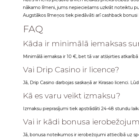
nākamo līmeni, jums nepieciešams uzkrāt noteiktu pu
Augstākos līmeņos tiek piedāvāti arī cashback bonusi
FAQ
Kāda ir minimālā iemaksas 
Minimālā iemaksa ir 10 €, bet tā var atšķirties atkar
Vai Drip Casino ir licence?
Jā, Drip Casino darbojas saskaņā ar Kirasao licenci. Lū
Kā es varu veikt izmaksu?
Izmaksu pieprasījumi tiek apstrādāti 24-48 stundu laik
Vai ir kādi bonusa ierobežojum
Jā, bonusa noteikumos ir ierobežojumi attiecībā uz sp