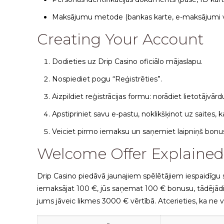
Maksājumu metode (bankas karte, e-maksājumi va
Creating Your Account
Dodieties uz Drip Casino oficiālo mājaslapu.
Nospiediet pogu “Reģistrēties”.
Aizpildiet reģistrācijas formu: norādiet lietotājvārdu
Apstipriniet savu e-pastu, noklikšķinot uz saites, k
Veiciet pirmo iemaksu un saņemiet laipniņš bonu
Welcome Offer Explaine
Drip Casino piedāvā jaunajiem spēlētājiem iespaidīgu 
iemaksājat 100 €, jūs saņemat 100 € bonusu, tādējādi
jums jāveic likmes 3000 € vērtībā. Atcerieties, ka ne v