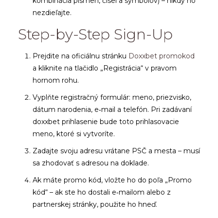
kombinácia písmen, čísel a symbolov) – nikdy ho
nezdieľajte.
Step-by-Step Sign-Up
Prejdite na oficiálnu stránku
Doxxbet promokod
a kliknite na tlačidlo „Registrácia“ v pravom
hornom rohu.
Vyplňte registračný formulár: meno, priezvisko,
dátum narodenia, e‑mail a telefón. Pri zadávaní
doxxbet prihlasenie bude toto prihlasovacie
meno, ktoré si vytvoríte.
Zadajte svoju adresu vrátane PSČ a mesta – musí
sa zhodovať s adresou na doklade.
Ak máte promo kód, vložte ho do poľa „Promo
kód“ – ak ste ho dostali e‑mailom alebo z
partnerskej stránky, použite ho hneď.