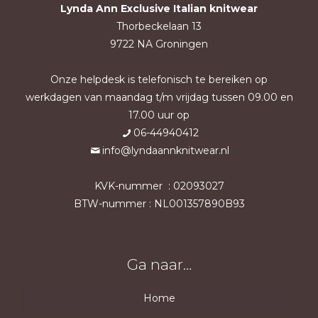
Lynda Ann Exclusive Italian knitwear
Thorbeckelaan 13
9722 NA Groningen
Onze helpdesk is telefonisch te bereiken op
werkdagen van maandag t/m vrijdag tussen 09.00 en
17.00 uur op
06-44940412
info@lyndaannknitwear.nl
KVK-nummer : 02093027
BTW-nummer : NL001357890B93
Ga naar…
Home