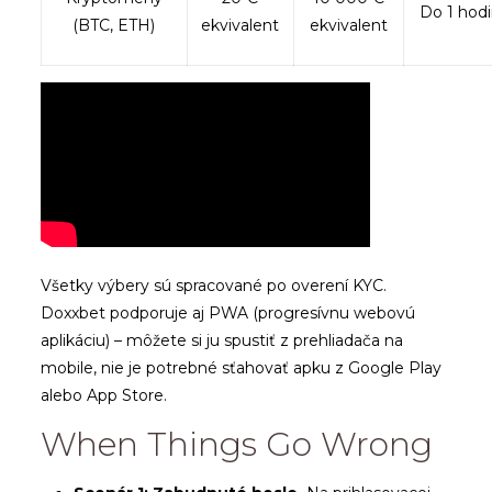
Do 1 hod
(BTC, ETH)
ekvivalent
ekvivalent
Všetky výbery sú spracované po overení KYC.
Doxxbet podporuje aj PWA (progresívnu webovú
aplikáciu) – môžete si ju spustiť z prehliadača na
mobile, nie je potrebné sťahovať apku z Google Play
alebo App Store.
When Things Go Wrong