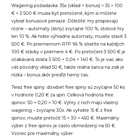
Wagering požiadavka: 35x (vklad + bonus) = 35 × 100
€ = 3 500 € musia byť pretočené, kým si môžete
vybrať bonusové peniaze. Dôležité: hry prispievajú
rôzne – automaty (sloty) zvyčajne 100 %, stolové hry
len 10 %. Ak hráte výhradne automaty, musíte staviť 3
500 €. Pri priemernom RTP 96 % stratíte na každých
100 € stávky v priemere 4 €. Po pretočení 3 500 € je
očakávaná strata 3 500 × 0,04 = 140 €. To je viac ako
váš pôvodný vklad 50 €, takže reálna šanca na zisk je
nízka – bonus skôr predĺži herný čas.
Teraz free spiny: doxxbet free spiny sú zvyčajne 50 ks
v hodnote 0,20 € za spin. Celková hodnota free
spinov: 50 × 0,20 = 10 €. Výhry z nich majú vlastný
wagering – zvyčajne 30x. Ak vyhráte 15 € z free
spinov, musíte pretočiť 15 × 30 = 450 €. Maximálny
výber z free spinov je často obmedzený na 50 €.
Vzorec pre maximálny výber: