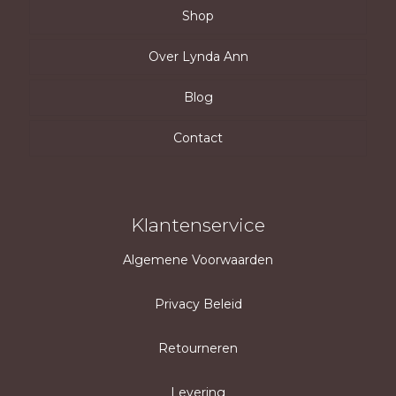
Shop
Over Lynda Ann
Omslagdoeken
Poncho’s
Blog
Sjaals/stola’s
Contact
Klantenservice
Algemene Voorwaarden
Privacy Beleid
Retourneren
Levering