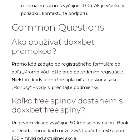
minimálnu sumu (zvyčajne 10 €). Ak je všetko v
poriadku, kontaktujte podporu.
Common Questions
Ako používať doxxbet
promokod?
Promo kód zadajte do registračného formulára do
poľa „Promo kód“ ešte pred potvrdením registrácie.
Niektoré kódy je možné uplatniť aj neskôr v sekcii
„Bonusy“ – vždy si prečítajte podmienky.
Koľko free spinov dostanem s
doxxbet free spiny?
Pri prvom vklade zvyčajne 50 free spinov na hru Book
of Dead. Promo kód môže zvýšiť počet na 60 alebo
100 – závisí od aktuálnej akcie.