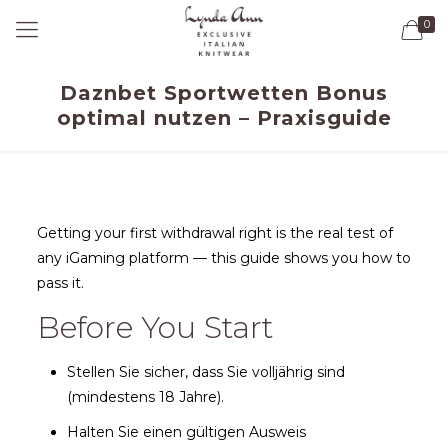
0
Daznbet Sportwetten Bonus
optimal nutzen – Praxisguide
Getting your first withdrawal right is the real test of
any iGaming platform — this guide shows you how to
pass it.
Before You Start
Stellen Sie sicher, dass Sie volljährig sind
(mindestens 18 Jahre).
Halten Sie einen gültigen Ausweis