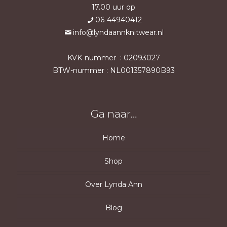
17.00 uur op
06-44940412
info@lyndaannknitwear.nl
KVK-nummer : 02093027
BTW-nummer : NL001357890B93
Ga naar…
Home
Shop
Over Lynda Ann
Omslagdoeken
Poncho’s
Blog