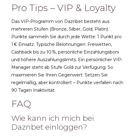
Pro Tips – VIP & Loyalty
Das VIP-Programm von Daznbet besteht aus
mehreren Stufen (Bronze, Silber, Gold, Platin).
Punkte sammeln Sie durch jede Wette: 1 Punkt pro
1 € Einsatz. Typische Belohnungen: Freiwetten,
Cashback bis zu 10 %, persönliche Einzahlungsboni
und höhere Auszahlungslimits. Ein persönlicher VIP-
Manager steht ab Stufe Gold zur Verfügung. So
maximieren Sie Ihren Gegenwert: Setzen Sie
regelmäßig, aber kontrolliert – Punkte verfallen nach
90 Tagen Inaktivität.
FAQ
Wie kann ich mich bei
Daznbet einloggen?