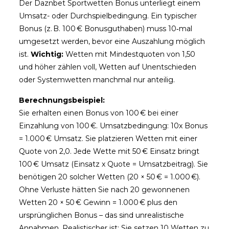
Der Daznbet Sportwetten Bonus unterliegt einem
Umsatz- oder Durchspielbedingung. Ein typischer
Bonus (z. B. 100 € Bonusguthaben) muss 10‐mal
umgesetzt werden, bevor eine Auszahlung möglich
ist.
Wichtig:
Wetten mit Mindestquoten von 1,50
und höher zählen voll, Wetten auf Unentschieden
oder Systemwetten manchmal nur anteilig.
Berechnungsbeispiel:
Sie erhalten einen Bonus von 100 € bei einer
Einzahlung von 100 €. Umsatzbedingung: 10x Bonus
= 1.000 € Umsatz. Sie platzieren Wetten mit einer
Quote von 2,0. Jede Wette mit 50 € Einsatz bringt
100 € Umsatz (Einsatz x Quote = Umsatzbeitrag). Sie
benötigen 20 solcher Wetten (20 × 50 € = 1.000 €).
Ohne Verluste hätten Sie nach 20 gewonnenen
Wetten 20 × 50 € Gewinn = 1.000 € plus den
ursprünglichen Bonus – das sind unrealistische
Annahmen. Realistischer ist: Sie setzen 10 Wetten zu