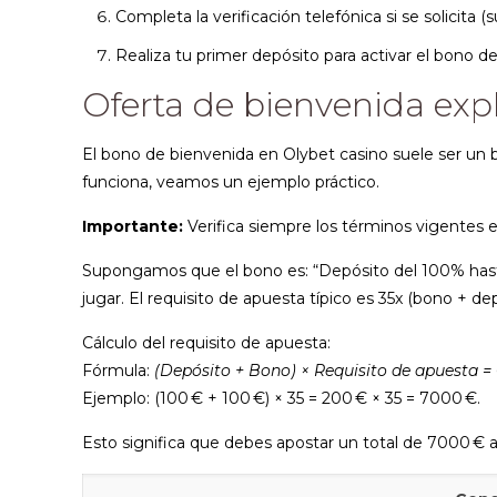
Completa la verificación telefónica si se solicita 
Realiza tu primer depósito para activar el bono d
Oferta de bienvenida exp
El bono de bienvenida en Olybet casino suele ser un
funciona, veamos un ejemplo práctico.
Importante:
Verifica siempre los términos vigentes 
Supongamos que el bono es: “Depósito del 100% hasta 
jugar. El requisito de apuesta típico es 35x (bono + dep
Cálculo del requisito de apuesta:
Fórmula:
(Depósito + Bono) × Requisito de apuesta = 
Ejemplo: (100 € + 100 €) × 35 = 200 € × 35 = 7000 €.
Esto significa que debes apostar un total de 7000 € a