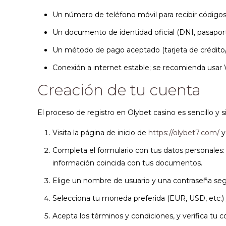
Un número de teléfono móvil para recibir códigos 
Un documento de identidad oficial (DNI, pasaport
Un método de pago aceptado (tarjeta de crédito/d
Conexión a internet estable; se recomienda usar Wi
Creación de tu cuenta
El proceso de registro en Olybet casino es sencillo y 
Visita la página de inicio de
https://olybet7.com/
y
Completa el formulario con tus datos personales:
información coincida con tus documentos.
Elige un nombre de usuario y una contraseña seg
Selecciona tu moneda preferida (EUR, USD, etc.) 
Acepta los términos y condiciones, y verifica tu c