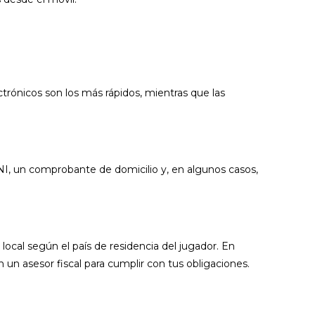
ctrónicos son los más rápidos, mientras que las
DNI, un comprobante de domicilio y, en algunos casos,
local según el país de residencia del jugador. En
un asesor fiscal para cumplir con tus obligaciones.