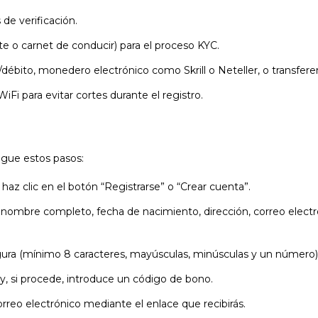
de verificación.
e o carnet de conducir) para el proceso KYC.
ébito, monedero electrónico como Skrill o Neteller, o transferen
Fi para evitar cortes durante el registro.
sigue estos pasos:
 haz clic en el botón “Registrarse” o “Crear cuenta”.
 nombre completo, fecha de nacimiento, dirección, correo electr
ura (mínimo 8 caracteres, mayúsculas, minúsculas y un número)
y, si procede, introduce un código de bono.
orreo electrónico mediante el enlace que recibirás.