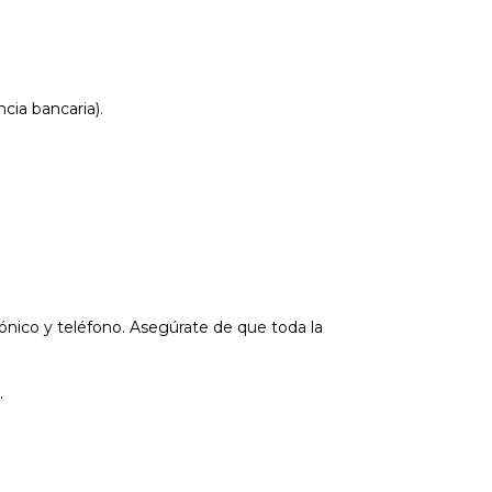
cia bancaria).
ónico y teléfono. Asegúrate de que toda la
.