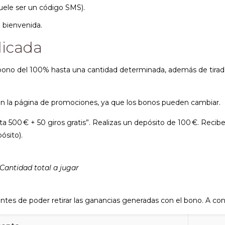
(suele ser un código SMS).
e bienvenida.
licada
 bono del 100% hasta una cantidad determinada, además de tirad
en la página de promociones, ya que los bonos pueden cambiar.
500 € + 50 giros gratis”. Realizas un depósito de 100 €. Recibe
ósito).
Cantidad total a jugar
ntes de poder retirar las ganancias generadas con el bono. A con