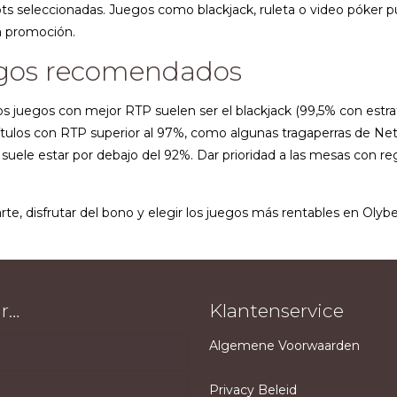
lots seleccionadas. Juegos como blackjack, ruleta o video póker p
a promoción.
uegos recomendados
Los juegos con mejor RTP suelen ser el blackjack (99,5% con estrat
títulos con RTP superior al 97%, como algunas tragaperras de Net
suele estar por debajo del 92%. Dar prioridad a las mesas con reg
rte, disfrutar del bono y elegir los juegos más rentables en Olybe
r…
Klantenservice
Algemene Voorwaarden
Privacy Beleid