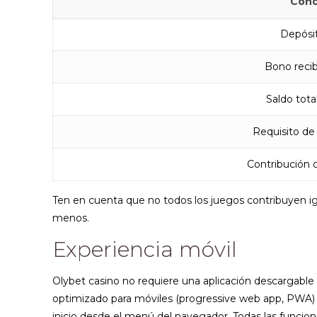
Con
Depósit
Bono reci
Saldo tota
Requisito de
Contribución 
Ten en cuenta que no todos los juegos contribuyen igua
menos.
Experiencia móvil
Olybet casino no requiere una aplicación descargable
optimizado para móviles (progressive web app, PWA) qu
inicio desde el menú del navegador. Todas las funciones