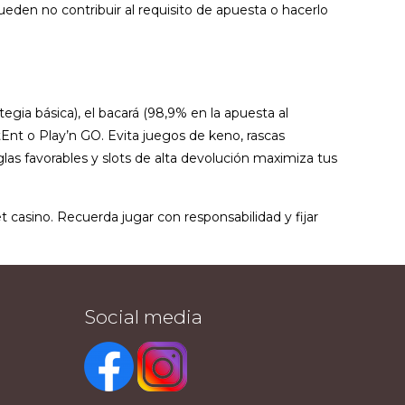
ueden no contribuir al requisito de apuesta o hacerlo
egia básica), el bacará (98,9% en la apuesta al
Ent o Play’n GO. Evita juegos de keno, rascas
las favorables y slots de alta devolución maximiza tus
t casino. Recuerda jugar con responsabilidad y fijar
Social media