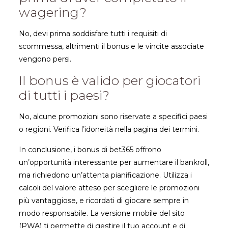
wagering?
No, devi prima soddisfare tutti i requisiti di
scommessa, altrimenti il bonus e le vincite associate
vengono persi.
Il bonus è valido per giocatori
di tutti i paesi?
No, alcune promozioni sono riservate a specifici paesi
o regioni. Verifica l’idoneità nella pagina dei termini.
In conclusione, i bonus di bet365 offrono
un’opportunità interessante per aumentare il bankroll,
ma richiedono un’attenta pianificazione. Utilizza i
calcoli del valore atteso per scegliere le promozioni
più vantaggiose, e ricordati di giocare sempre in
modo responsabile. La versione mobile del sito
(PWA) ti permette di gestire il tuo account e di