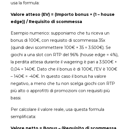
usa la formula:
Valore atteso (EV) = (Importo bonus × (1 – house
edge)) / Requisito di scommessa
Esempio numerico: supponiamo che tu riceva un
bonus di 100€, con requisito di scommessa 35x
(quindi devi scommettere 100€ × 35 = 3.500€). Se
giochi a una slot con RTP del 96% (house edge = 4%),
la perdita attesa durante il wagering è pari a 3.500€ ×
0,04 = 140€. Dato che il bonus è di 100€, l’EV è 100€
– 140€ = -40€. In questo caso il bonus ha valore
negativo, a meno che tu non scelga giochi con RTP
più alto o approfitti di promozioni con requisiti più
bassi.
Per calcolare il valore reale, usa questa formula
semplificata:
Valore netto = Bonus – (Requisito di scommessa