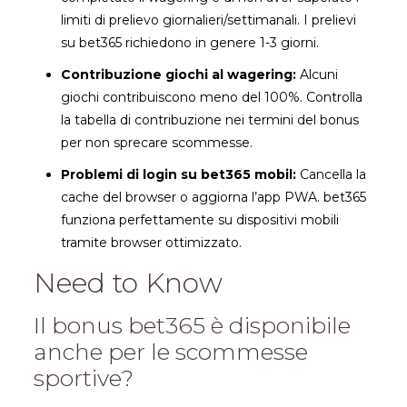
limiti di prelievo giornalieri/settimanali. I prelievi
su bet365 richiedono in genere 1-3 giorni.
Contribuzione giochi al wagering:
Alcuni
giochi contribuiscono meno del 100%. Controlla
la tabella di contribuzione nei termini del bonus
per non sprecare scommesse.
Problemi di login su bet365 mobil:
Cancella la
cache del browser o aggiorna l’app PWA. bet365
funziona perfettamente su dispositivi mobili
tramite browser ottimizzato.
Need to Know
Il bonus bet365 è disponibile
anche per le scommesse
sportive?