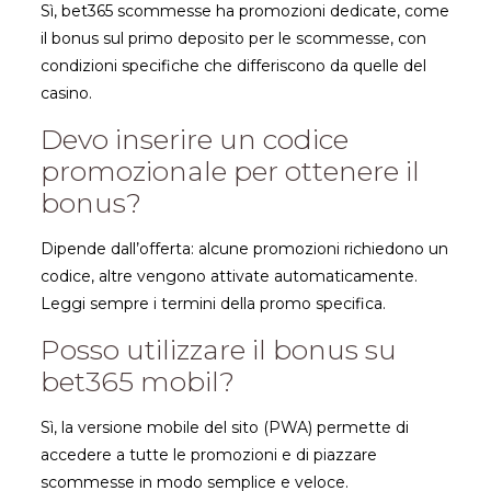
Sì, bet365 scommesse ha promozioni dedicate, come
il bonus sul primo deposito per le scommesse, con
condizioni specifiche che differiscono da quelle del
casino.
Devo inserire un codice
promozionale per ottenere il
bonus?
Dipende dall’offerta: alcune promozioni richiedono un
codice, altre vengono attivate automaticamente.
Leggi sempre i termini della promo specifica.
Posso utilizzare il bonus su
bet365 mobil?
Sì, la versione mobile del sito (PWA) permette di
accedere a tutte le promozioni e di piazzare
scommesse in modo semplice e veloce.