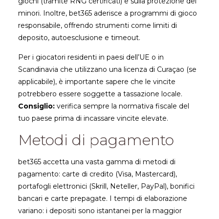
giochi (tramite RNG certificati) e sulla protezione dei
minori. Inoltre, bet365 aderisce a programmi di gioco
responsabile, offrendo strumenti come limiti di
deposito, autoesclusione e timeout.
Per i giocatori residenti in paesi dell’UE o in
Scandinavia che utilizzano una licenza di Curaçao (se
applicabile), è importante sapere che le vincite
potrebbero essere soggette a tassazione locale.
Consiglio:
verifica sempre la normativa fiscale del
tuo paese prima di incassare vincite elevate.
Metodi di pagamento
bet365 accetta una vasta gamma di metodi di
pagamento: carte di credito (Visa, Mastercard),
portafogli elettronici (Skrill, Neteller, PayPal), bonifici
bancari e carte prepagate. I tempi di elaborazione
variano: i depositi sono istantanei per la maggior