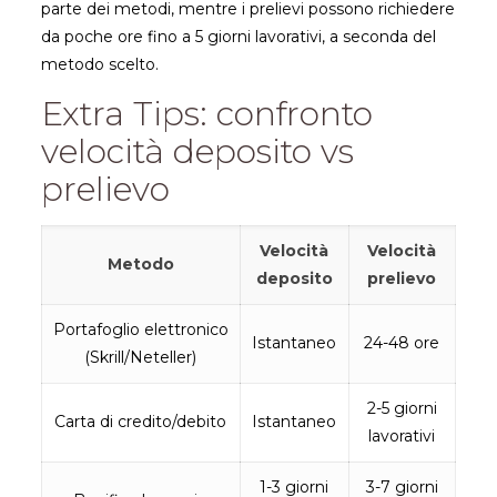
parte dei metodi, mentre i prelievi possono richiedere
da poche ore fino a 5 giorni lavorativi, a seconda del
metodo scelto.
Extra Tips: confronto
velocità deposito vs
prelievo
Velocità
Velocità
Metodo
deposito
prelievo
Portafoglio elettronico
Istantaneo
24-48 ore
(Skrill/Neteller)
2-5 giorni
Carta di credito/debito
Istantaneo
lavorativi
1-3 giorni
3-7 giorni