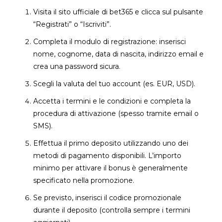
Visita il sito ufficiale di bet365 e clicca sul pulsante
“Registrati” o “Iscriviti”.
Completa il modulo di registrazione: inserisci
nome, cognome, data di nascita, indirizzo email e
crea una password sicura.
Scegli la valuta del tuo account (es. EUR, USD).
Accetta i termini e le condizioni e completa la
procedura di attivazione (spesso tramite email o
SMS).
Effettua il primo deposito utilizzando uno dei
metodi di pagamento disponibili. L’importo
minimo per attivare il bonus è generalmente
specificato nella promozione.
Se previsto, inserisci il codice promozionale
durante il deposito (controlla sempre i termini