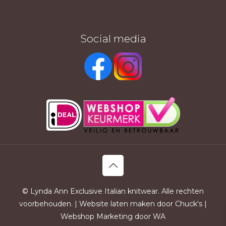
Social media
© Lynda Ann Exclusive Italian knitwear. Alle rechten
voorbehouden. |
Website laten maken
door Chuck's |
Webshop Marketing door WA