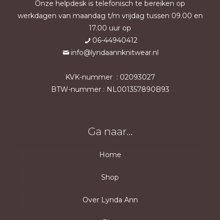
Onze helpdesk is telefonisch te bereiken op
werkdagen van maandag t/m vrijdag tussen 09.00 en
17.00 uur op
06-44940412
info@lyndaannknitwear.nl
KVK-nummer : 02093027
BTW-nummer : NL001357890B93
Ga naar…
Home
Shop
Over Lynda Ann
Omslagdoeken