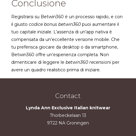
Conclusione
Registrarsi su Betwin360 è un processo rapido, e con
il giusto
codice bonus betwin360
puoi aumentare il
tuo capitale iniziale. L’assenza di un’app nativa è
compensata da un’eccellente versione mobile. Che
tu preferisca giocare da desktop o da smartphone,
Betwin360 offre un’esperienza completa. Non
dimenticare di leggere le
betwin360 recensioni
per
avere un quadro realistico prima di iniziare.
Contact
Lynda Ann Exclusive Italian knitwear
Thorbeckelaan 13
9722 NA Groningen