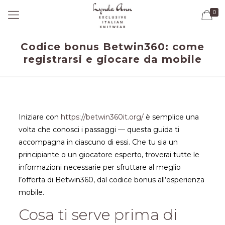
0
Codice bonus Betwin360: come
registrarsi e giocare da mobile
Iniziare con
https://betwin360it.org/
è semplice una
volta che conosci i passaggi — questa guida ti
accompagna in ciascuno di essi. Che tu sia un
principiante o un giocatore esperto, troverai tutte le
informazioni necessarie per sfruttare al meglio
l’offerta di Betwin360, dal codice bonus all’esperienza
mobile.
Cosa ti serve prima di