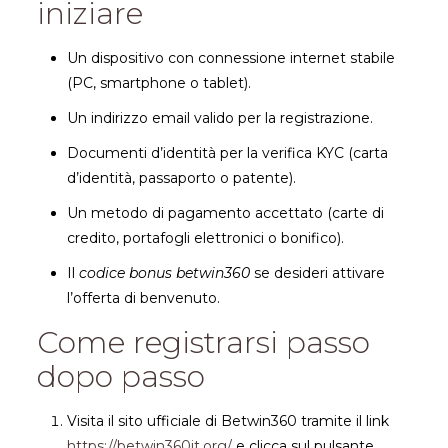
iniziare
Un dispositivo con connessione internet stabile
(PC, smartphone o tablet).
Un indirizzo email valido per la registrazione.
Documenti d’identità per la verifica KYC (carta
d’identità, passaporto o patente).
Un metodo di pagamento accettato (carte di
credito, portafogli elettronici o bonifico).
Il
codice bonus betwin360
se desideri attivare
l’offerta di benvenuto.
Come registrarsi passo
dopo passo
Visita il sito ufficiale di Betwin360 tramite il link
https://betwin360it.org/
e clicca sul pulsante