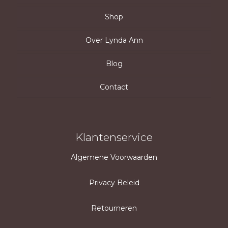
Shop
Over Lynda Ann
Omslagdoeken
Poncho’s
Blog
Sjaals/stola’s
Contact
Klantenservice
Algemene Voorwaarden
Privacy Beleid
Retourneren