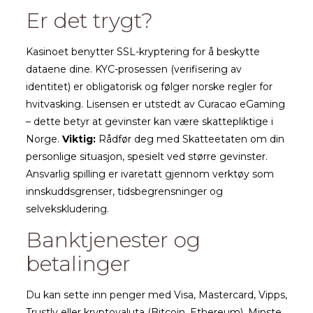
Er det trygt?
Kasinoet benytter SSL-kryptering for å beskytte
dataene dine. KYC-prosessen (verifisering av
identitet) er obligatorisk og følger norske regler for
hvitvasking. Lisensen er utstedt av Curacao eGaming
– dette betyr at gevinster kan være skattepliktige i
Norge.
Viktig:
Rådfør deg med Skatteetaten om din
personlige situasjon, spesielt ved større gevinster.
Ansvarlig spilling er ivaretatt gjennom verktøy som
innskuddsgrenser, tidsbegrensninger og
selvekskludering.
Banktjenester og
betalinger
Du kan sette inn penger med Visa, Mastercard, Vipps,
Trustly eller kryptovaluta (Bitcoin, Ethereum). Minste