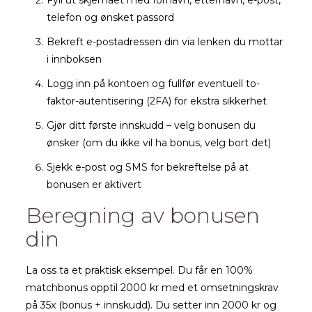
Fyll ut skjemaet med fornavn, etternavn, e-post,
telefon og ønsket passord
Bekreft e-postadressen din via lenken du mottar
i innboksen
Logg inn på kontoen og fullfør eventuell to-
faktor-autentisering (2FA) for ekstra sikkerhet
Gjør ditt første innskudd – velg bonusen du
ønsker (om du ikke vil ha bonus, velg bort det)
Sjekk e-post og SMS for bekreftelse på at
bonusen er aktivert
Beregning av bonusen
din
La oss ta et praktisk eksempel. Du får en 100%
matchbonus opptil 2000 kr med et omsetningskrav
på 35x (bonus + innskudd). Du setter inn 2000 kr og