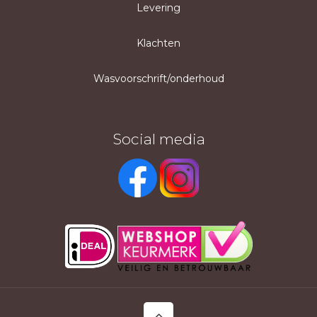
Levering
Klachten
Wasvoorschrift/onderhoud
Social media