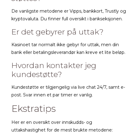
De vanligste metodene er Vipps, bankkort, Trustly og
kryptovaluta. Du finner full oversikt i bankseksjonen.
Er det gebyrer på uttak?
Kasinoet tar normalt ikke gebyr for uttak, men din
bank eller betalingsleverandør kan kreve et lite beløp.
Hvordan kontakter jeg
kundestøtte?
Kundestøtte er tilgjengelig via live chat 24/7, samt e-
post. Svar innen et par timer er vanlig.
Ekstratips
Her er en oversikt over innskudds- og
uttakshastighet for de mest brukte metodene: