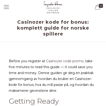
0
Casinozer kode for bonus:
komplett guide for norske
spillere
Before you register at
Casinozer code promo
, take
five minutes to read this guide — it could save you
time and money. Denne guiden gir deg en praktisk
gjennomgang av hvordan du bruker en Casinozer-
kode for bonus, hva du må passe på, og hvordan du
maksimerer gevinstene dine.
Getting Ready