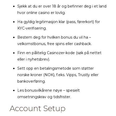
Sjekk at du er over 18 år og befinner deg i et land
hvor online casino er lovlig.
Ha gyldig legitimasjon klar (pass, førerkort) for
KYC-verifisering.
Bestem deg for hvilken bonus du vil ha –
velkomstbonus, free spins eller cashback.
Finn en pålitelig Casinozer-kode (søk på nettet
eller i nyhetsbrev).
Sett opp en betalingsmetode som støtter
norske kroner (NOK), f.eks. Vipps, Trustly eller
bankoverføring.
Les bonusvilkårene nøye – spesielt
omsetningskrav og tidsfrister.
Account Setup