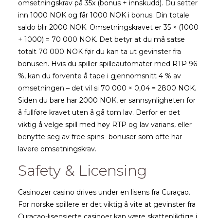
omsetningskrav på 35x (bonus + innskudd). Du setter
inn 1000 NOK og får 1000 NOK i bonus. Din totale
saldo blir 2000 NOK. Omsetningskravet er 35 × (1000
+ 1000) = 70 000 NOK. Det betyr at du må satse
totalt 70 000 NOK før du kan ta ut gevinster fra
bonusen. Hvis du spiller spilleautomater med RTP 96
%, kan du forvente å tape i gjennomsnitt 4 % av
omsetningen – det vil si 70 000 × 0,04 = 2800 NOK.
Siden du bare har 2000 NOK, er sannsynligheten for
å fullføre kravet uten å gå tom lav. Derfor er det
viktig å velge spill med høy RTP og lav varians, eller
benytte seg av free spins- bonuser som ofte har
lavere omsetningskrav.
Safety & Licensing
Casinozer casino drives under en lisens fra Curaçao.
For norske spillere er det viktig å vite at gevinster fra
Curaçao-lisensierte casinoer kan være skattepliktige i