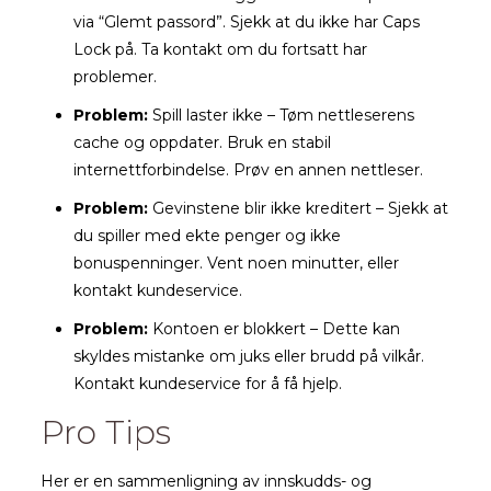
via “Glemt passord”. Sjekk at du ikke har Caps
Lock på. Ta kontakt om du fortsatt har
problemer.
Problem:
Spill laster ikke – Tøm nettleserens
cache og oppdater. Bruk en stabil
internettforbindelse. Prøv en annen nettleser.
Problem:
Gevinstene blir ikke kreditert – Sjekk at
du spiller med ekte penger og ikke
bonuspenninger. Vent noen minutter, eller
kontakt kundeservice.
Problem:
Kontoen er blokkert – Dette kan
skyldes mistanke om juks eller brudd på vilkår.
Kontakt kundeservice for å få hjelp.
Pro Tips
Her er en sammenligning av innskudds- og