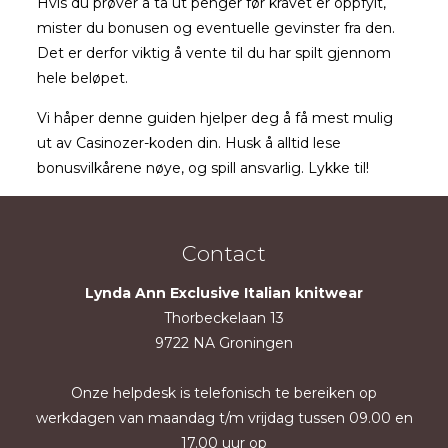
Hvis du prøver å ta ut penger før kravet er oppfylt,
mister du bonusen og eventuelle gevinster fra den.
Det er derfor viktig å vente til du har spilt gjennom
hele beløpet.
Vi håper denne guiden hjelper deg å få mest mulig
ut av Casinozer-koden din. Husk å alltid lese
bonusvilkårene nøye, og spill ansvarlig. Lykke til!
Contact
Lynda Ann Exclusive Italian knitwear
Thorbeckelaan 13
9722 NA Groningen
Onze helpdesk is telefonisch te bereiken op
werkdagen van maandag t/m vrijdag tussen 09.00 en
17.00 uur op