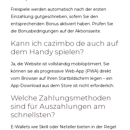
Freispiele werden automatisch nach der ersten
Einzahlung gutgeschrieben, sofern Sie den
entsprechenden Bonus aktiviert haben. Prüfen Sie
die Bonusbedingungen auf der Aktionsseite.
Kann ich cazimbo de auch auf
dem Handy spielen?
Ja, die Website ist vollständig mobiloptimiert. Sie
können sie als progressive Web-App (PWA) direkt
vom Browser auf Ihren Startbildschirm legen – ein
App-Download aus dem Store ist nicht erforderlich.
Welche Zahlungsmethoden
sind für Auszahlungen am
schnellsten?
E-Wallets wie Skrill oder Neteller bieten in der Regel