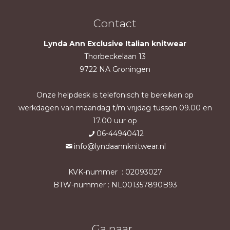
Contact
Lynda Ann Exclusive Italian knitwear
Thorbeckelaan 13
9722 NA Groningen
Onze helpdesk is telefonisch te bereiken op
werkdagen van maandag t/m vrijdag tussen 09.00 en
17.00 uur op
06-44940412
info@lyndaannknitwear.nl
KVK-nummer : 02093027
BTW-nummer : NL001357890B93
Ga naar…