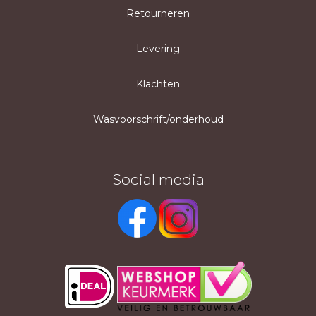
Retourneren
Levering
Klachten
Wasvoorschrift/onderhoud
Social media