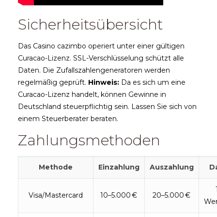
Sicherheitsübersicht
Das Casino cazimbo operiert unter einer gültigen
Curacao-Lizenz. SSL-Verschlüsselung schützt alle
Daten. Die Zufallszahlengeneratoren werden
regelmäßig geprüft.
Hinweis:
Da es sich um eine
Curacao-Lizenz handelt, können Gewinne in
Deutschland steuerpflichtig sein. Lassen Sie sich von
einem Steuerberater beraten.
Zahlungsmethoden
Methode
Einzahlung
Auszahlung
D
Visa/Mastercard
10–5.000 €
20–5.000 €
Wer