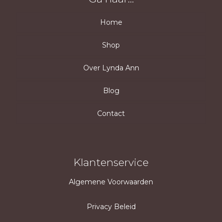
Home
Shop
Over Lynda Ann
Omslagdoeken
Poncho’s
Blog
Sjaals/stola’s
Contact
Klantenservice
Algemene Voorwaarden
Privacy Beleid