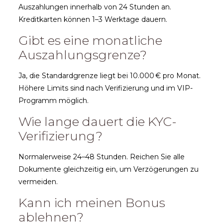
Auszahlungen innerhalb von 24 Stunden an.
Kreditkarten können 1–3 Werktage dauern.
Gibt es eine monatliche
Auszahlungsgrenze?
Ja, die Standardgrenze liegt bei 10.000 € pro Monat.
Höhere Limits sind nach Verifizierung und im VIP-
Programm möglich.
Wie lange dauert die KYC-
Verifizierung?
Normalerweise 24–48 Stunden. Reichen Sie alle
Dokumente gleichzeitig ein, um Verzögerungen zu
vermeiden.
Kann ich meinen Bonus
ablehnen?