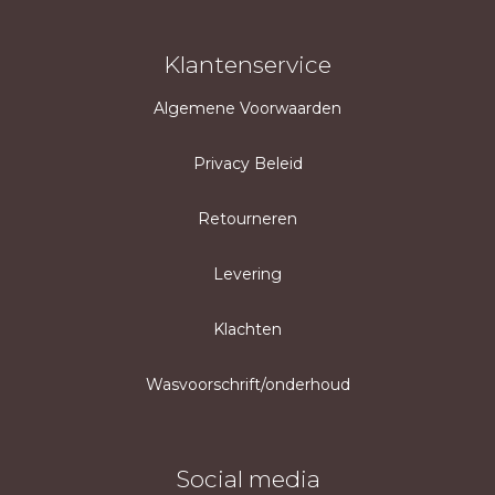
Klantenservice
Algemene Voorwaarden
Privacy Beleid
Retourneren
Levering
Klachten
Wasvoorschrift/onderhoud
Social media