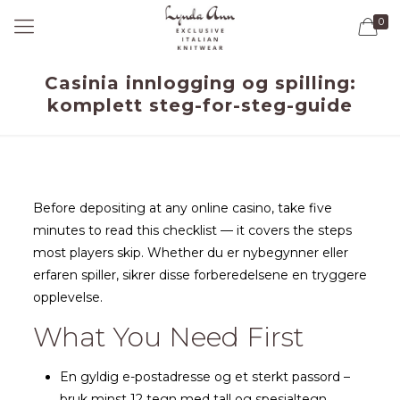
0
Casinia innlogging og spilling:
komplett steg-for-steg-guide
Before depositing at any online casino, take five
minutes to read this checklist — it covers the steps
most players skip. Whether du er nybegynner eller
erfaren spiller, sikrer disse forberedelsene en tryggere
opplevelse.
What You Need First
En gyldig e-postadresse og et sterkt passord –
bruk minst 12 tegn med tall og spesialtegn