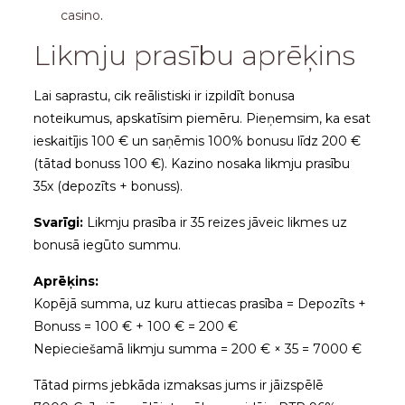
casino
.
Likmju prasību aprēķins
Lai saprastu, cik reālistiski ir izpildīt bonusa
noteikumus, apskatīsim piemēru. Pieņemsim, ka esat
ieskaitījis 100 € un saņēmis 100% bonusu līdz 200 €
(tātad bonuss 100 €). Kazino nosaka likmju prasību
35x (depozīts + bonuss).
Svarīgi:
Likmju prasība ir 35 reizes jāveic likmes uz
bonusā iegūto summu.
Aprēķins:
Kopējā summa, uz kuru attiecas prasība = Depozīts +
Bonuss = 100 € + 100 € = 200 €
Nepieciešamā likmju summa = 200 € × 35 = 7000 €
Tātad pirms jebkāda izmaksas jums ir jāizspēlē