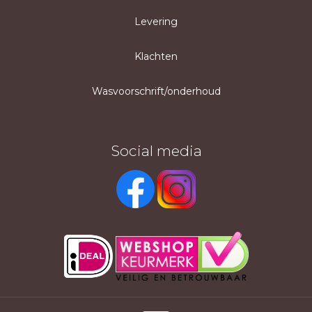
Levering
Klachten
Wasvoorschrift/onderhoud
Social media