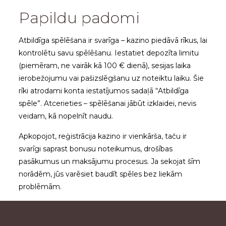
Papildu padomi
Atbildīga spēlēšana ir svarīga – kazino piedāvā rīkus, lai
kontrolētu savu spēlēšanu. Iestatiet depozīta limitu
(piemēram, ne vairāk kā 100 € dienā), sesijas laika
ierobežojumu vai pašizslēgšanu uz noteiktu laiku. Šie
rīki atrodami konta iestatījumos sadaļā “Atbildīga
spēle”. Atcerieties – spēlēšanai jābūt izklaidei, nevis
veidam, kā nopelnīt naudu.
Apkopojot, reģistrācija kazino ir vienkārša, taču ir
svarīgi saprast bonusu noteikumus, drošības
pasākumus un maksājumu procesus. Ja sekojat šīm
norādēm, jūs varēsiet baudīt spēles bez liekām
problēmām.