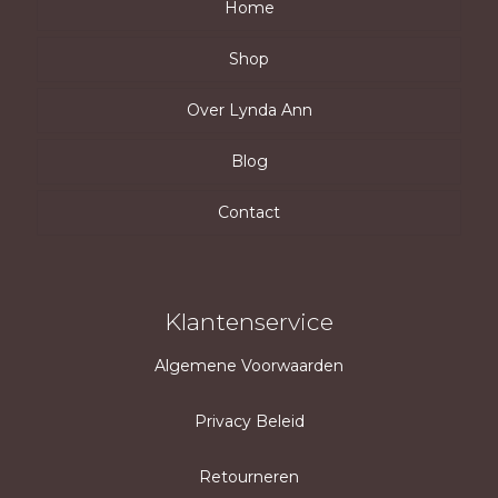
Home
Shop
Over Lynda Ann
Omslagdoeken
Poncho’s
Blog
Sjaals/stola’s
Contact
Klantenservice
Algemene Voorwaarden
Privacy Beleid
Retourneren