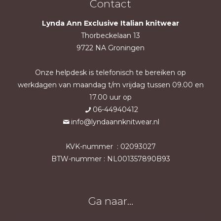
Contact
Lynda Ann Exclusive Italian knitwear
Thorbeckelaan 13
9722 NA Groningen
Onze helpdesk is telefonisch te bereiken op
werkdagen van maandag t/m vrijdag tussen 09.00 en
17.00 uur op
06-44940412
info@lyndaannknitwear.nl
KVK-nummer : 02093027
BTW-nummer : NL001357890B93
Ga naar…