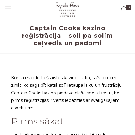
0
Captain Cooks kazino
reģistrācija – soli pa solim
ceļvedis un padomi
Konta izveide tiešsaistes kazino ir ātra, taču precīzi
zināt, ko sagaidīt katrā solī, ietaupa laiku un frustrāciju.
Captain Cooks kazino piedāvā plašu spēļu klāstu, bet
pirms reģistrācijas ir vērts iepazīties ar svarīgākajiem
aspektiem.
Pirms sākat
Pārliecinieties, ka esat sasniedzis 18 gadu