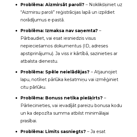
Problēma: Aizmirsāt paroli?
– Noklikšķiniet uz
“Aizmirsu paroli” reģistrācijas lapā un izpildiet
norādījumus e-pastā.
Problēma: Izmaksa nav saņemta?
–
Pārbaudiet, vai esat iesniedzis visus
nepieciešamos dokumentus (ID, adreses
apstiprinājumu). Ja viss ir kārtībā, sazinieties ar
atbalsta dienestu.
Problēma: Spēle neielādējas?
– Atjaunojiet
lapu, notīriet pārlūka kešatmiņu vai izmēģiniet
citu pārlūku.
Problēma: Bonuss netika piešķirts?
–
Pārliecinieties, vai ievadījāt pareizu bonusa kodu
un ka depozīta summa atbilst minimālajai
prasībai.
Problēma: Limits sasniegts?
– Ja esat