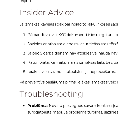
rēķinu.
Insider Advice
Ja izmaksa kavējas ilgāk par norādīto laiku, rīkojies šādi
Pārbaudi, vai visi KYC dokumenti ir iesniegti un ap
Sazinies ar atbalsta dienestu caur tiešsaistes tē
Ja pēc 5 darba dienām nav atbildes vai nauda nav 
Paturi prātā, ka maksimālais izmaksas laiks bez 
Ieraksti visu saziņu ar atbalstu – ja nepieciešams,
Kā preventīvs pasākums pirms lielākas izmaksas veic n
Troubleshooting
Problēma:
Nevaru pieslēgties savam kontam (cap
surogātpasta mapi. Ja problēma turpinās, sazinies 