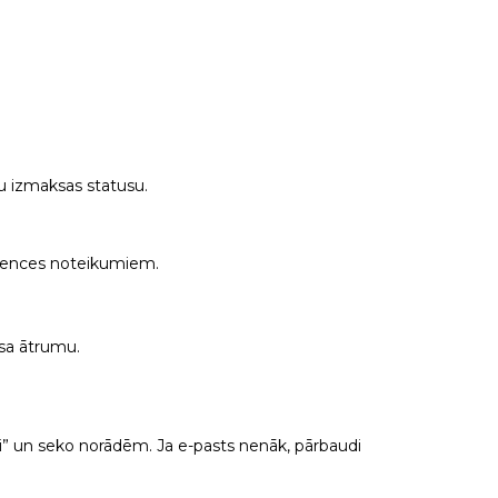
tu izmaksas statusu.
licences noteikumiem.
esa ātrumu.
li” un seko norādēm. Ja e-pasts nenāk, pārbaudi