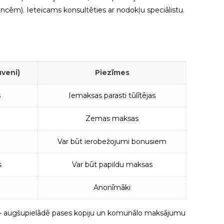
cencēm). Ieteicams konsultēties ar nodokļu speciālistu.
uveni)
Piezīmes
s
Iemaksas parasti tūlītējas
Zemas maksas
Var būt ierobežojumi bonusiem
s
Var būt papildu maksas
Anonīmāki
e – augšupielādē pases kopiju un komunālo maksājumu