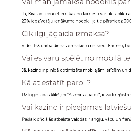
Vai man jāmaksā nodoklis par
Jā, Kirasao licencētiem kazino laimesti var tikt aplikti 
23% iedzīvotāju ienākuma nodokli, ja tie pārsniedz 3
Cik ilgi jāgaida izmaksa?
Vidēji 1–3 darba dienas e-makiem un kredītkartēm, bet
Vai es varu spēlēt no mobilā t
Jā, kazino ir pilnībā optimizēts mobilajām ierīcēm un
Kā atiestatīt paroli?
Uz login lapas klikšķini “Aizmirsu paroli”, ievadi reģi
Vai kazino ir pieejamas latvieš
Pašlaik oficiālās atbalsta valodas ir angļu, vācu un fra