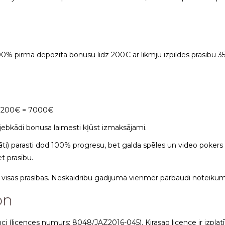
0% pirmā depozīta bonusu līdz 200€ ar likmju izpildes prasību 3
 × 200€ = 7000€
jebkādi bonusa laimesti kļūst izmaksājami.
i) parasti dod 100% progresu, bet galda spēles un video pokers v
et prasību.
īt visas prasības. Neskaidrību gadījumā vienmēr pārbaudi noteiku
on
nci (licences numurs: 8048/JAZ2016-045). Kirasao licence ir izplat