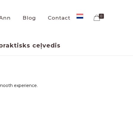
0
 Ann
Blog
Contact
praktisks ceļvedis
 smooth experience.