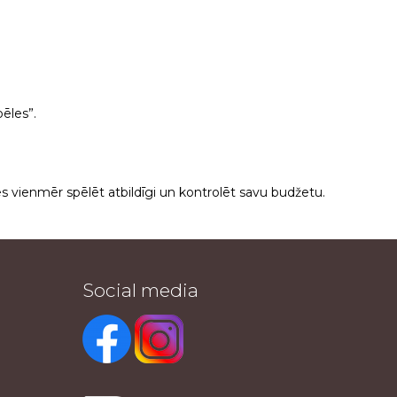
pēles”.
ies vienmēr spēlēt atbildīgi un kontrolēt savu budžetu.
Social media