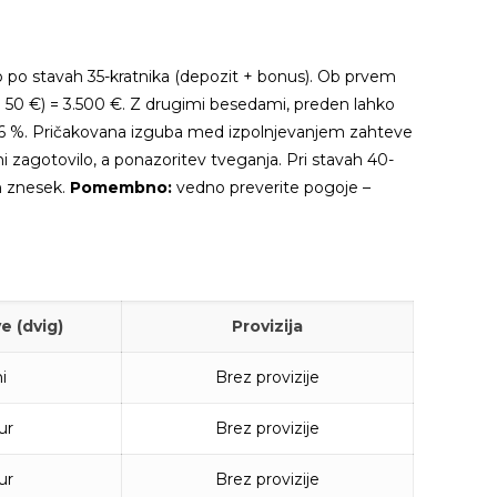
po stavah 35-kratnika (depozit + bonus). Ob prvem
+ 50 €) = 3.500 €. Z drugimi besedami, preden lahko
) 96 %. Pričakovana izguba med izpolnjevanjem zahteve
ni zagotovilo, a ponazoritev tveganja. Pri stavah 40-
an znesek.
Pomembno:
vedno preverite pogoje –
e (dvig)
Provizija
i
Brez provizije
ur
Brez provizije
ur
Brez provizije