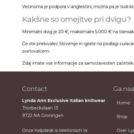
Večinoma je podpora v angleščini, možna pa je tudi kom
Kakšne so omejitve pri dvigu?
Minimalni dvig je 20 €, maksimalni 5.000 € na transakci
Če ste prebivalec Slovenije in igrate na podlagi curac
svetovalcem.
Zdaj imate vse informacije za samozavesten začetek. S
Contact
Ga naa
Lynda Ann Exclusive Italian knitwear
Home
Thorbeckelaan 13
9722 NA Groningen
Shop
Onze helpdesk is telefonisch te
Over Ly
Omsl