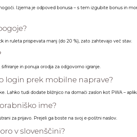
o mogoči. Izjema je odpoved bonusa – s tem izgubite bonus in mor
 pogoje?
k in ruleta prispevata manj (do 20 %), zato zahtevajo več stav.
?
L šifriranje in ponuja orodja za odgovorno igranje.
o login prek mobilne naprave?
e. Lahko tudi dodate bližnjico na domači zaslon kot PWA – aplikac
uporabniško ime?
ni za prijavo. Prejeli ga boste na svoj e-poštni naslov.
oro v slovenščini?