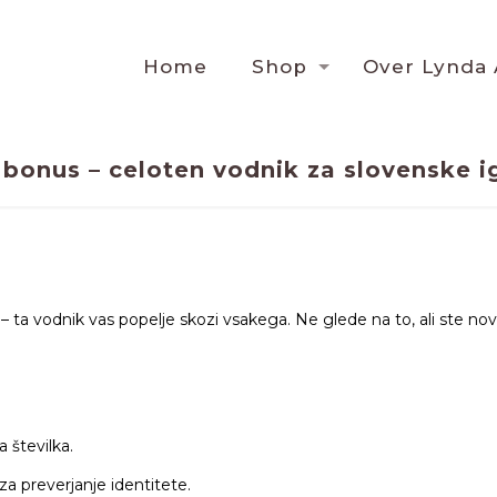
Home
Shop
Over Lynda
bonus – celoten vodnik za slovenske i
 ta vodnik vas popelje skozi vsakega. Ne glede na to, ali ste novi v
 številka.
za preverjanje identitete.