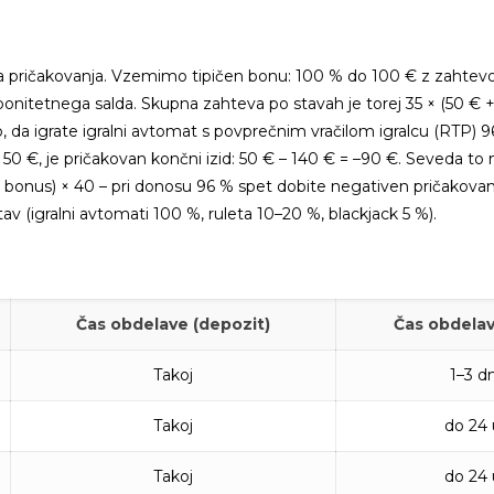
pričakovanja. Vzemimo tipičen bonu: 100 % do 100 € z zahtevo 
onitetnega salda. Skupna zahteva po stavah je torej 35 × (50 € 
o, da igrate igralni avtomat s povprečnim vračilom igralcu (RTP
 50 €, je pričakovan končni izid: 50 € – 140 € = –90 €. Seveda to 
t + bonus) × 40 – pri donosu 96 % spet dobite negativen pričakov
stav (igralni avtomati 100 %, ruleta 10–20 %, blackjack 5 %).
Čas obdelave (depozit)
Čas obdelav
Takoj
1–3 dn
Takoj
do 24 
Takoj
do 24 