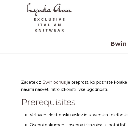
Bwin 
Začetek z
Bwin bonus
je preprost, ko poznate korake –
našimi nasveti hitro izkoristili vse ugodnosti.
Prerequisites
Veljaven elektronski naslov in slovenska telefonska
Osebni dokument (osebna izkaznica ali potni list) 