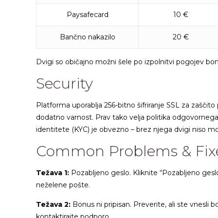
Paysafecard
10 €
Bančno nakazilo
20 €
Dvigi so običajno možni šele po izpolnitvi pogojev bo
Security
Platforma uporablja 256-bitno šifriranje SSL za zašči
dodatno varnost. Prav tako velja politika odgovornega
identitete (KYC) je obvezno – brez njega dvigi niso m
Common Problems & Fix
Težava 1:
Pozabljeno geslo. Kliknite “Pozabljeno gesl
neželene pošte.
Težava 2:
Bonus ni pripisan. Preverite, ali ste vnesli 
kontaktirajte podporo.