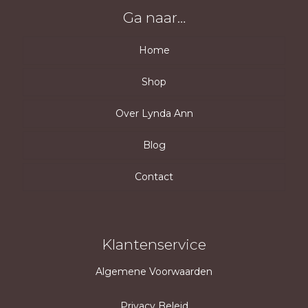
Ga naar…
Home
Shop
Over Lynda Ann
Omslagdoeken
Poncho’s
Blog
Sjaals/stola’s
Contact
Klantenservice
Algemene Voorwaarden
Privacy Beleid