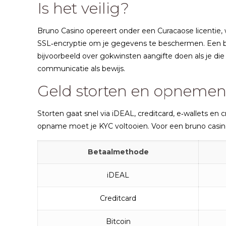
Is het veilig?
Bruno Casino opereert onder een Curacaose licentie, 
SSL‑encryptie om je gegevens te beschermen. Een bela
bijvoorbeeld over gokwinsten aangifte doen als je die
communicatie als bewijs.
Geld storten en opneme
Storten gaat snel via iDEAL, creditcard, e‑wallets en
opname moet je KYC voltooien. Voor een bruno casin
Betaalmethode
iDEAL
Creditcard
Bitcoin