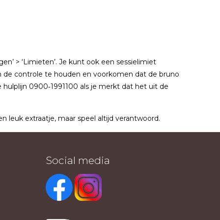
gen’ > ‘Limieten’. Je kunt ook een sessielimiet
 om de controle te houden en voorkomen dat de bruno
hulplijn 0900‑1991100 als je merkt dat het uit de
 leuk extraatje, maar speel altijd verantwoord.
Social media