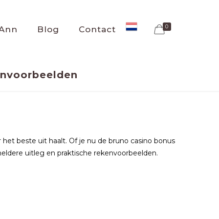
0
 Ann
Blog
Contact
envoorbeelden
 het beste uit haalt. Of je nu de bruno casino bonus
 heldere uitleg en praktische rekenvoorbeelden.