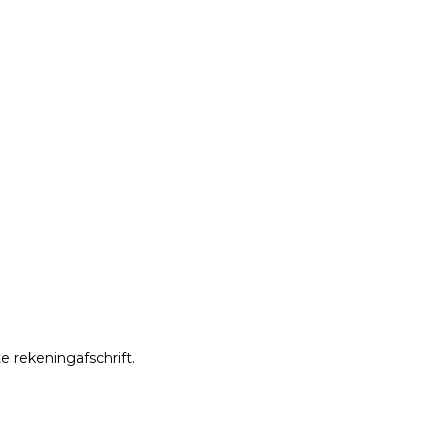
e rekeningafschrift.