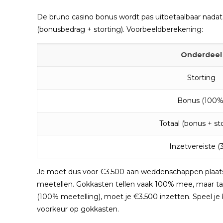
De bruno casino bonus wordt pas uitbetaalbaar nadat 
(bonusbedrag + storting). Voorbeeldberekening:
Onderdeel
Storting
Bonus (100%
Totaal (bonus + st
Inzetvereiste (3
Je moet dus voor €3.500 aan weddenschappen plaatse
meetellen. Gokkasten tellen vaak 100% mee, maar taf
(100% meetelling), moet je €3.500 inzetten. Speel je 
voorkeur op gokkasten.