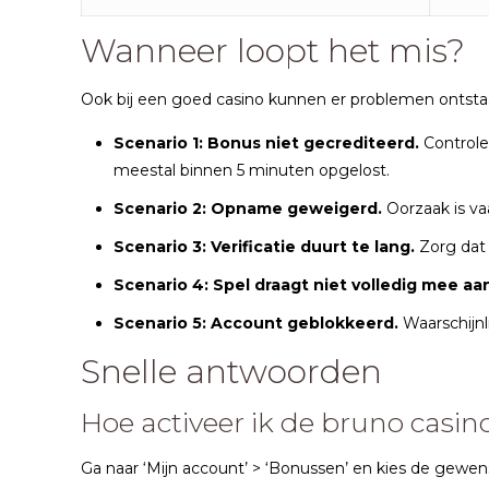
Wanneer loopt het mis?
Ook bij een goed casino kunnen er problemen ontstaa
Scenario 1: Bonus niet gecrediteerd.
Controle
meestal binnen 5 minuten opgelost.
Scenario 2: Opname geweigerd.
Oorzaak is va
Scenario 3: Verificatie duurt te lang.
Zorg dat 
Scenario 4: Spel draagt niet volledig mee aan
Scenario 5: Account geblokkeerd.
Waarschijnl
Snelle antwoorden
Hoe activeer ik de bruno casi
Ga naar ‘Mijn account’ > ‘Bonussen’ en kies de gewen