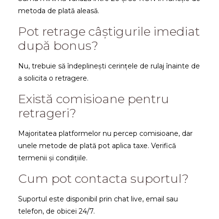
metoda de plată aleasă.
Pot retrage câștigurile imediat
după bonus?
Nu, trebuie să îndeplinești cerințele de rulaj înainte de
a solicita o retragere.
Există comisioane pentru
retrageri?
Majoritatea platformelor nu percep comisioane, dar
unele metode de plată pot aplica taxe. Verifică
termenii și condițiile.
Cum pot contacta suportul?
Suportul este disponibil prin chat live, email sau
telefon, de obicei 24/7.