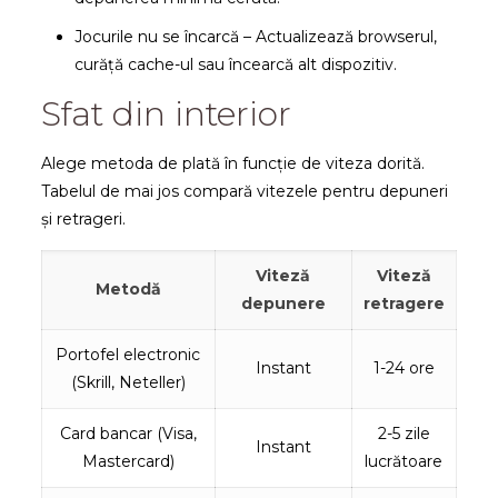
Jocurile nu se încarcă – Actualizează browserul,
curăță cache-ul sau încearcă alt dispozitiv.
Sfat din interior
Alege metoda de plată în funcție de viteza dorită.
Tabelul de mai jos compară vitezele pentru depuneri
și retrageri.
Viteză
Viteză
Metodă
depunere
retragere
Portofel electronic
Instant
1-24 ore
(Skrill, Neteller)
Card bancar (Visa,
2-5 zile
Instant
Mastercard)
lucrătoare