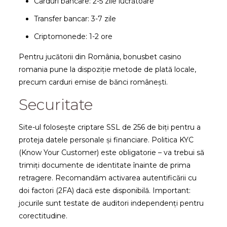
Carduri bancare: 2-5 zile lucrătoare
Transfer bancar: 3-7 zile
Criptomonede: 1-2 ore
Pentru jucătorii din România, bonusbet casino
romania pune la dispoziție metode de plată locale,
precum carduri emise de bănci românești.
Securitate
Site-ul folosește criptare SSL de 256 de biți pentru a
proteja datele personale și financiare. Politica KYC
(Know Your Customer) este obligatorie – va trebui să
trimiți documente de identitate înainte de prima
retragere. Recomandăm activarea autentificării cu
doi factori (2FA) dacă este disponibilă. Important:
jocurile sunt testate de auditori independenți pentru
corectitudine.