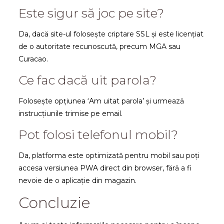
Este sigur să joc pe site?
Da, dacă site-ul folosește criptare SSL și este licențiat
de o autoritate recunoscută, precum MGA sau
Curacao.
Ce fac dacă uit parola?
Folosește opțiunea ‘Am uitat parola’ și urmează
instrucțiunile trimise pe email.
Pot folosi telefonul mobil?
Da, platforma este optimizată pentru mobil sau poți
accesa versiunea PWA direct din browser, fără a fi
nevoie de o aplicație din magazin.
Concluzie