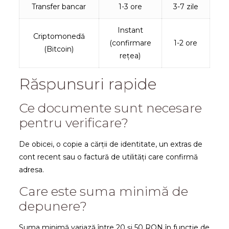
Transfer bancar
1-3 ore
3-7 zile
Instant
Criptomonedă
(confirmare
1-2 ore
(Bitcoin)
rețea)
Răspunsuri rapide
Ce documente sunt necesare
pentru verificare?
De obicei, o copie a cărții de identitate, un extras de
cont recent sau o factură de utilități care confirmă
adresa.
Care este suma minimă de
depunere?
Suma minimă variază între 20 și 50 RON în funcție de