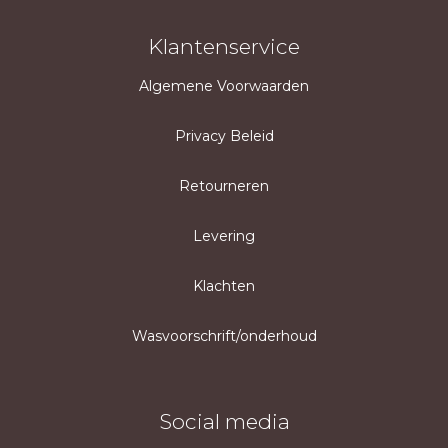
Klantenservice
Algemene Voorwaarden
Privacy Beleid
Retourneren
Levering
Klachten
Wasvoorschrift/onderhoud
Social media