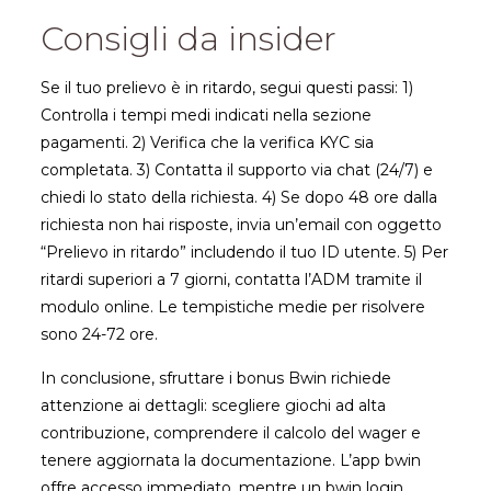
Consigli da insider
Se il tuo prelievo è in ritardo, segui questi passi: 1)
Controlla i tempi medi indicati nella sezione
pagamenti. 2) Verifica che la verifica KYC sia
completata. 3) Contatta il supporto via chat (24/7) e
chiedi lo stato della richiesta. 4) Se dopo 48 ore dalla
richiesta non hai risposte, invia un’email con oggetto
“Prelievo in ritardo” includendo il tuo ID utente. 5) Per
ritardi superiori a 7 giorni, contatta l’ADM tramite il
modulo online. Le tempistiche medie per risolvere
sono 24-72 ore.
In conclusione, sfruttare i bonus Bwin richiede
attenzione ai dettagli: scegliere giochi ad alta
contribuzione, comprendere il calcolo del wager e
tenere aggiornata la documentazione. L’app bwin
offre accesso immediato, mentre un bwin login