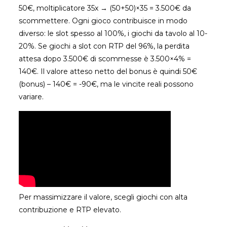
50€, moltiplicatore 35x → (50+50)×35 = 3.500€ da
scommettere. Ogni gioco contribuisce in modo
diverso: le slot spesso al 100%, i giochi da tavolo al 10-
20%. Se giochi a slot con RTP del 96%, la perdita
attesa dopo 3.500€ di scommesse è 3.500×4% =
140€. Il valore atteso netto del bonus è quindi 50€
(bonus) – 140€ = -90€, ma le vincite reali possono
variare.
Per massimizzare il valore, scegli giochi con alta
contribuzione e RTP elevato.