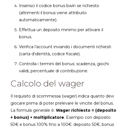
Inserisci il codice bonus bwin se richiesto
(altrimenti il bonus viene attribuito
automaticamente).
Effettua un deposito minimo per attivare il
bonus.
Verifica l’account inviando i documenti richiesti
(carta d’identità, codice fiscale).
Controlla i termini del bonus: scadenza, giochi
validi, percentuale di contribuzione.
Calcolo del wager
Il requisito di scommessa (wager) indica quanto devi
giocare prima di poter prelevare le vincite del bonus.
La formula generale è:
Wager richiesto = (deposito
+ bonus) × moltiplicatore
. Esempio con deposito
50€ e bonus 100% fino a 100€: deposito 50€, bonus