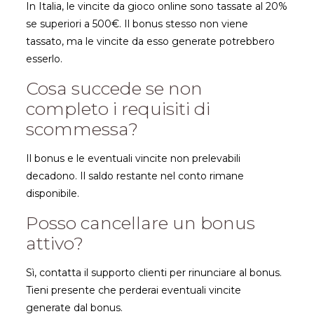
In Italia, le vincite da gioco online sono tassate al 20%
se superiori a 500€. Il bonus stesso non viene
tassato, ma le vincite da esso generate potrebbero
esserlo.
Cosa succede se non
completo i requisiti di
scommessa?
Il bonus e le eventuali vincite non prelevabili
decadono. Il saldo restante nel conto rimane
disponibile.
Posso cancellare un bonus
attivo?
Sì, contatta il supporto clienti per rinunciare al bonus.
Tieni presente che perderai eventuali vincite
generate dal bonus.