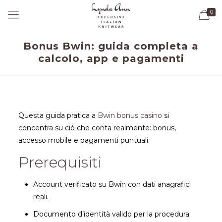
0
Bonus Bwin: guida completa a
calcolo, app e pagamenti
Questa guida pratica a
Bwin bonus casino
si
concentra su ciò che conta realmente: bonus,
accesso mobile e pagamenti puntuali.
Prerequisiti
Account verificato su Bwin con dati anagrafici
reali.
Documento d’identità valido per la procedura