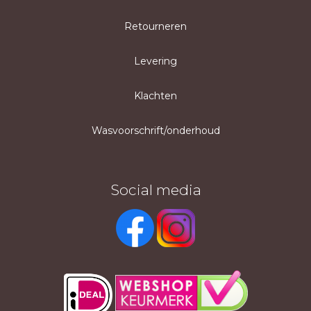
Retourneren
Levering
Klachten
Wasvoorschrift/onderhoud
Social media