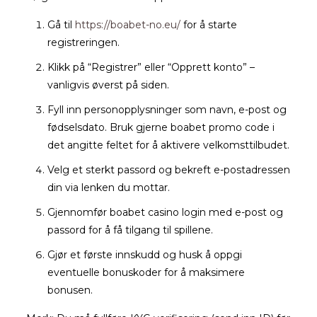
Gå til
https://boabet-no.eu/
for å starte
registreringen.
Klikk på “Registrer” eller “Opprett konto” –
vanligvis øverst på siden.
Fyll inn personopplysninger som navn, e-post og
fødselsdato. Bruk gjerne boabet promo code i
det angitte feltet for å aktivere velkomsttilbudet.
Velg et sterkt passord og bekreft e-postadressen
din via lenken du mottar.
Gjennomfør boabet casino login med e-post og
passord for å få tilgang til spillene.
Gjør et første innskudd og husk å oppgi
eventuelle bonuskoder for å maksimere
bonusen.