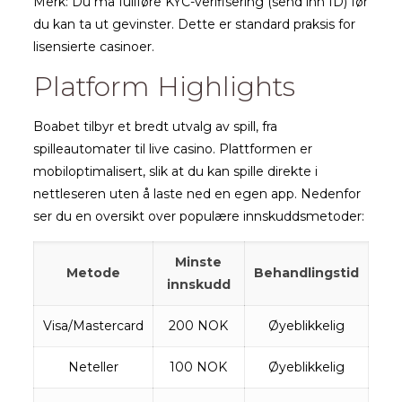
Merk: Du må fullføre KYC-verifisering (send inn ID) før
du kan ta ut gevinster. Dette er standard praksis for
lisensierte casinoer.
Platform Highlights
Boabet tilbyr et bredt utvalg av spill, fra
spilleautomater til live casino. Plattformen er
mobiloptimalisert, slik at du kan spille direkte i
nettleseren uten å laste ned en egen app. Nedenfor
ser du en oversikt over populære innskuddsmetoder:
Minste
Metode
Behandlingstid
innskudd
Visa/Mastercard
200 NOK
Øyeblikkelig
Neteller
100 NOK
Øyeblikkelig