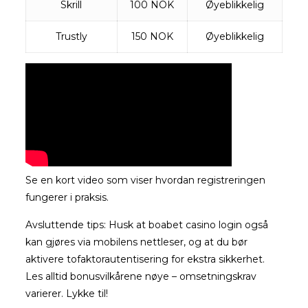
Skrill
100 NOK
Øyeblikkelig
Trustly
150 NOK
Øyeblikkelig
Se en kort video som viser hvordan registreringen
fungerer i praksis.
Avsluttende tips: Husk at boabet casino login også
kan gjøres via mobilens nettleser, og at du bør
aktivere tofaktorautentisering for ekstra sikkerhet.
Les alltid bonusvilkårene nøye – omsetningskrav
varierer. Lykke til!