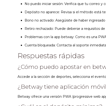
No puedo iniciar sesión: Verifica que tu correo y 
Depósito no aparece: Revisa si el método está te
Bono no activado: Asegúrate de haber ingresado el
Retiro rechazado: Puede deberse a requisitos de
Problemas con la app betway: Como es una PWA, a
Cuenta bloqueada: Contacta al soporte inmediatam
Respuestas rápidas
¿Cómo puedo apostar en betw
Accede a la sección de deportes, selecciona el evento y
¿Betway tiene aplicación móvi
Betway ofrece una versión PWA (progressive web app)