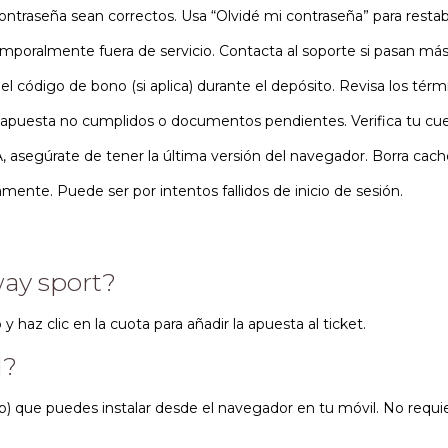
contraseña sean correctos. Usa “Olvidé mi contraseña” para restab
mporalmente fuera de servicio. Contacta al soporte si pasan más
 código de bono (si aplica) durante el depósito. Revisa los térm
 apuesta no cumplidos o documentos pendientes. Verifica tu cu
segúrate de tener la última versión del navegador. Borra caché
ente. Puede ser por intentos fallidos de inicio de sesión.
ay sport?
 haz clic en la cuota para añadir la apuesta al ticket.
l?
 que puedes instalar desde el navegador en tu móvil. No requie