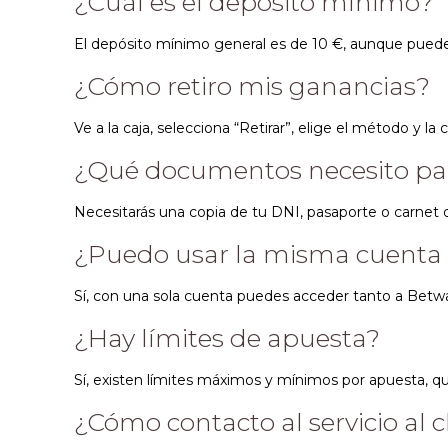
¿Cuál es el depósito mínimo?
El depósito mínimo general es de 10 €, aunque pued
¿Cómo retiro mis ganancias?
Ve a la caja, selecciona “Retirar”, elige el método y l
¿Qué documentos necesito para
Necesitarás una copia de tu DNI, pasaporte o carnet 
¿Puedo usar la misma cuenta p
Sí, con una sola cuenta puedes acceder tanto a Betwa
¿Hay límites de apuesta?
Sí, existen límites máximos y mínimos por apuesta, qu
¿Cómo contacto al servicio al c