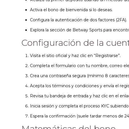
Activa el bono de bienvenida si lo deseas.
Configura la autenticación de dos factores (2FA).
Explora la sección de Betway Sports para encontra
Configuración de la cuen
Visita el sitio oficial y haz clic en “Registrarse”.
Completa el formulario con tu nombre, correo el
Crea una contraseña segura (mínimo 8 caractere
Acepta los términos y condiciones y envía el regis
Revisa tu bandeja de entrada y haz clic en el enla
Inicia sesión y completa el proceso KYC subiendo
Espera la confirmación (suele tardar menos de 24
Matemáticas del bono