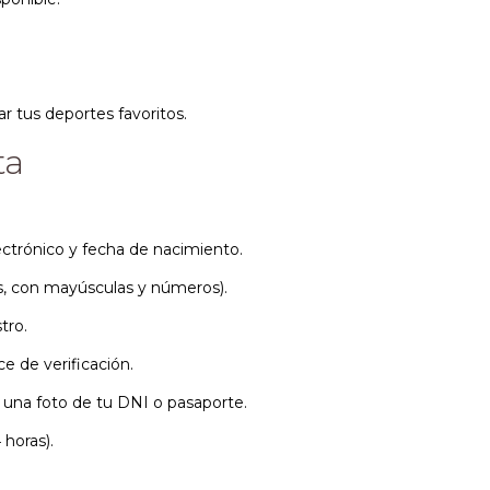
r tus deportes favoritos.
ta
ectrónico y fecha de nacimiento.
s, con mayúsculas y números).
tro.
ce de verificación.
 una foto de tu DNI o pasaporte.
 horas).