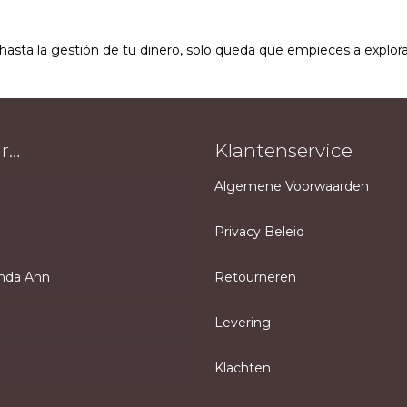
 hasta la gestión de tu dinero, solo queda que empieces a explo
r…
Klantenservice
Algemene Voorwaarden
Privacy Beleid
nda Ann
agdoeken
Retourneren
ho’s
Levering
/stola’s
Klachten