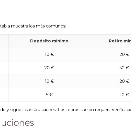
o
 tabla muestra los más comunes:
Depósito mínimo
Retiro mí
10 €
20 €
20 €
50 €
10 €
20 €
5 €
10 €
do y sigue las instrucciones. Los retiros suelen requerir verificaci
luciones