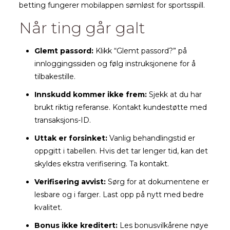
betting fungerer mobilappen sømløst for sportsspill.
Når ting går galt
Glemt passord:
Klikk “Glemt passord?” på
innloggingssiden og følg instruksjonene for å
tilbakestille.
Innskudd kommer ikke frem:
Sjekk at du har
brukt riktig referanse. Kontakt kundestøtte med
transaksjons-ID.
Uttak er forsinket:
Vanlig behandlingstid er
oppgitt i tabellen. Hvis det tar lenger tid, kan det
skyldes ekstra verifisering. Ta kontakt.
Verifisering avvist:
Sørg for at dokumentene er
lesbare og i farger. Last opp på nytt med bedre
kvalitet.
Bonus ikke kreditert:
Les bonusvilkårene nøye