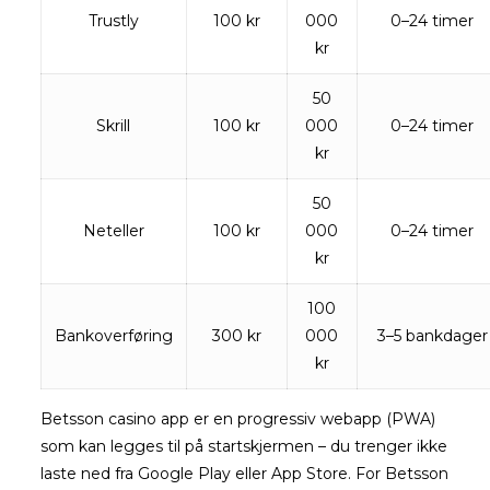
Trustly
100 kr
000
0–24 timer
kr
50
Skrill
100 kr
000
0–24 timer
kr
50
Neteller
100 kr
000
0–24 timer
kr
100
Bankoverføring
300 kr
000
3–5 bankdager
kr
Betsson casino app er en progressiv webapp (PWA)
som kan legges til på startskjermen – du trenger ikke
laste ned fra Google Play eller App Store. For Betsson