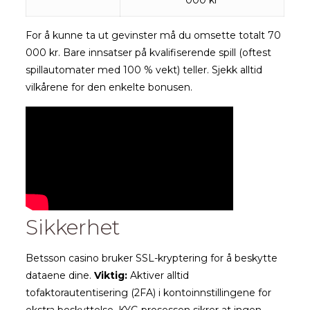
000 kr
For å kunne ta ut gevinster må du omsette totalt 70
000 kr. Bare innsatser på kvalifiserende spill (oftest
spillautomater med 100 % vekt) teller. Sjekk alltid
vilkårene for den enkelte bonusen.
Sikkerhet
Betsson casino bruker SSL-kryptering for å beskytte
dataene dine.
Viktig:
Aktiver alltid
tofaktorautentisering (2FA) i kontoinnstillingene for