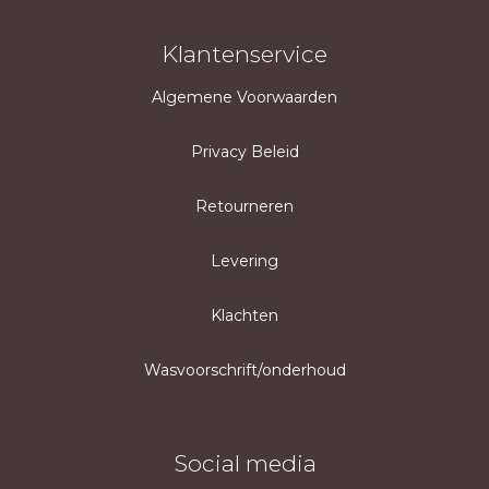
Klantenservice
Algemene Voorwaarden
Privacy Beleid
Retourneren
Levering
Klachten
Wasvoorschrift/onderhoud
Social media