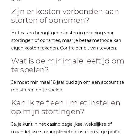
Zijn er kosten verbonden aan
storten of opnemen?
Het casino brengt geen kosten in rekening voor
stortingen of opnames, maar je betaalmethode kan
eigen kosten rekenen. Controleer dit van tevoren.
Wat is de minimale leeftijd om
te spelen?
Je moet minimaal 18 jaar oud zijn om een account te
registreren en te spelen.
Kan ik zelf een limiet instellen
op mijn stortingen?
Ja, je kunt in het casino dagelijkse, wekelijkse of
maandelijkse stortingslimieten instellen via je profiel