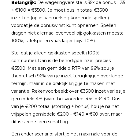
Belangrijk:
De wageringvereiste is 35x de bonus = 35
× €100 = €3500. Je moet dus in totaal €3500
inzetten (op in aanmerking komende spellen)
voordat je de bonuswinst kunt opnemen. Spellen
dragen niet allemaal evenveel bij; gokkasten meestal
100%, tafelspellen vaak lager (bijv. 10%).
Stel dat je alleen gokkasten speelt (100%
contributie). Dan is de benodigde inzet precies
€3500. Met een gemiddeld RTP van 96% zou je
theoretisch 96% van je inzet terugkrijgen over lange
termijn, maar in de praktijk krijg je te maken met
variantie. Rekenvoorbeeld: over €3500 inzet verlies je
gemiddeld 4% (want huisvoordeel 4%) = €140. Dus
van je €200 totaal (storting + bonus) hou je na het
vrijspelen gemiddeld €200 – €140 = €60 over, maar
dit is slechts een schatting.
Een ander scenario: stort je het maximale voor de