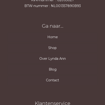
KVK-nummer : 02093027
BTW-nummer : NL001357890B93
Ga naar…
Home
Shop
Over Lynda Ann
Omslagdoeken
Poncho’s
Blog
Sjaals/stola’s
Contact
Klantenservice