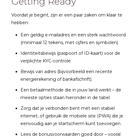
Getting Ready
Voordat je begint, zijn er een paar zaken om klaar te
hebben:
Een geldig e-mailadres en een sterk wachtwoord
(minimaal 12 tekens, met cijfers en symbolen).
Identiteitsbewijs (paspoort of ID-kaart) voor de
verplichte KYC-controle.
Bewijs van adres (bijvoorbeeld een recente
energierekening of bankafschrift).
Een betaalmethode die in jouw land werkt – de
meeste opties staan hieronder in de tabel.
Zorg dat je verbonden bent met een stabiel
internet, of gebruik de mobiele site (PWA) die je
eenvoudig aan je startscherm kunt toevoegen.
Lees de bonusvoorwaarden goed door – vooral