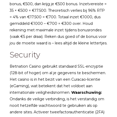
bonus, €500, dan krijg je €500 bonus. Inzetvereiste =
35 × €500 = €17.500. Theoretisch verlies bij 96% RTP
= 4% van €17.500 = €700. Totaal inzet €1000, dus
gemiddeld €1000 – €700 = €300 over. Houd
rekening met maximale inzet tijdens bonusrondes
(vaak €5 per draai). Reken dus goed of de bonus voor
jou de moeite waard is – lees altijd de kleine lettertjes.
Security
Betnation Casino gebruikt standaard SSL-encryptie
(128-bit of hoger) om al je gegevens te beschermen.
Het casino is in het bezit van een Curacao-licentie
(eGaming), wat betekent dat het voldoet aan
internationale veiligheidsnormen.
Waarschuwing:
Ondanks de veilige verbinding, is het verstandig om
nooit hetzelfde wachtwoord te gebruiken als op
andere sites. Activeer tweefactorauthenticatie (2FA)