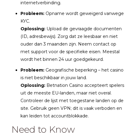
internetverbinding.
Probleem:
Opname wordt geweigerd vanwege
KYC.
Oplossing:
Upload de gevraagde documenten
(ID, adresbewijs). Zorg dat ze leesbaar en niet
ouder dan 3 maanden zijn. Neem contact op
met support voor de specifieke eisen. Meestal
wordt het binnen 24 uur goedgekeurd.
Probleem:
Geografische beperking – het casino
is niet beschikbaar in jouw land.
Oplossing:
Betnation Casino accepteert spelers
uit de meeste EU-landen, maar niet overal.
Controleer de lijst met toegestane landen op de
site. Gebruik geen VPN; dit is vaak verboden en
kan leiden tot accountblokkade.
Need to Know