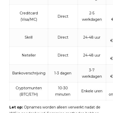
Creditcard
2-5
Direct
(Visa/MC)
werkdagen
Skrill
Direct
24-48 uur
€
Neteller
Direct
24-48 uur
€
3-7
Bankoverschrijving
1-3 dagen
werkdagen
€
Cryptomunten
10-30
Enkele uren
(BTC/ETH)
minuten
on
Let op:
Opnames worden alleen verwerkt nadat de