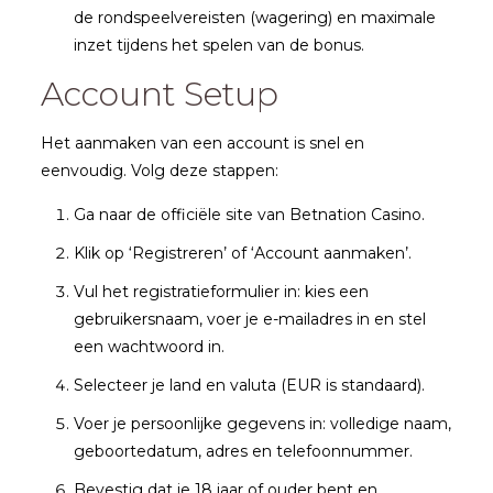
de rondspeelvereisten (wagering) en maximale
inzet tijdens het spelen van de bonus.
Account Setup
Het aanmaken van een account is snel en
eenvoudig. Volg deze stappen:
Ga naar de officiële site van Betnation Casino.
Klik op ‘Registreren’ of ‘Account aanmaken’.
Vul het registratieformulier in: kies een
gebruikersnaam, voer je e-mailadres in en stel
een wachtwoord in.
Selecteer je land en valuta (EUR is standaard).
Voer je persoonlijke gegevens in: volledige naam,
geboortedatum, adres en telefoonnummer.
Bevestig dat je 18 jaar of ouder bent en