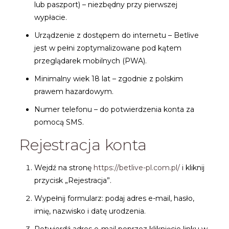
lub paszport) – niezbędny przy pierwszej
wypłacie.
Urządzenie z dostępem do internetu – Betlive
jest w pełni zoptymalizowane pod kątem
przeglądarek mobilnych (PWA).
Minimalny wiek 18 lat – zgodnie z polskim
prawem hazardowym.
Numer telefonu – do potwierdzenia konta za
pomocą SMS.
Rejestracja konta
Wejdź na stronę
https://betlive-pl.com.pl/
i kliknij
przycisk „Rejestracja”.
Wypełnij formularz: podaj adres e-mail, hasło,
imię, nazwisko i datę urodzenia.