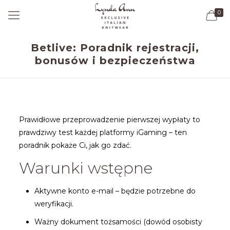
0
Betlive: Poradnik rejestracji,
bonusów i bezpieczeństwa
Prawidłowe przeprowadzenie pierwszej wypłaty to
prawdziwy test każdej platformy iGaming – ten
poradnik pokaże Ci, jak go zdać.
Warunki wstępne
Aktywne konto e-mail – będzie potrzebne do
weryfikacji.
Ważny dokument tożsamości (dowód osobisty