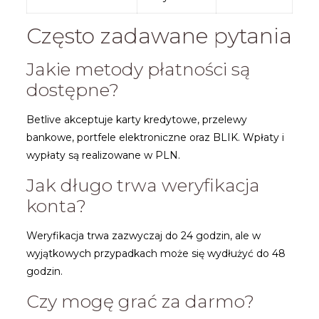
Często zadawane pytania
Jakie metody płatności są
dostępne?
Betlive akceptuje karty kredytowe, przelewy
bankowe, portfele elektroniczne oraz BLIK. Wpłaty i
wypłaty są realizowane w PLN.
Jak długo trwa weryfikacja
konta?
Weryfikacja trwa zazwyczaj do 24 godzin, ale w
wyjątkowych przypadkach może się wydłużyć do 48
godzin.
Czy mogę grać za darmo?