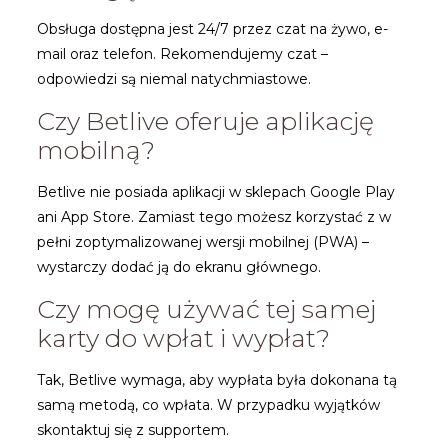
Obsługa dostępna jest 24/7 przez czat na żywo, e-
mail oraz telefon. Rekomendujemy czat –
odpowiedzi są niemal natychmiastowe.
Czy Betlive oferuje aplikację
mobilną?
Betlive nie posiada aplikacji w sklepach Google Play
ani App Store. Zamiast tego możesz korzystać z w
pełni zoptymalizowanej wersji mobilnej (PWA) –
wystarczy dodać ją do ekranu głównego.
Czy mogę używać tej samej
karty do wpłat i wypłat?
Tak, Betlive wymaga, aby wypłata była dokonana tą
samą metodą, co wpłata. W przypadku wyjątków
skontaktuj się z supportem.