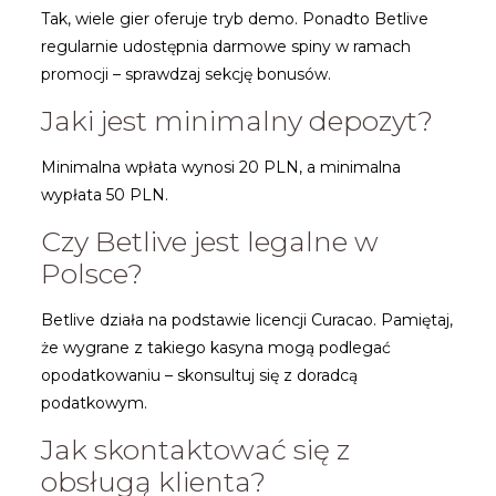
Tak, wiele gier oferuje tryb demo. Ponadto Betlive
regularnie udostępnia darmowe spiny w ramach
promocji – sprawdzaj sekcję bonusów.
Jaki jest minimalny depozyt?
Minimalna wpłata wynosi 20 PLN, a minimalna
wypłata 50 PLN.
Czy Betlive jest legalne w
Polsce?
Betlive działa na podstawie licencji Curacao. Pamiętaj,
że wygrane z takiego kasyna mogą podlegać
opodatkowaniu – skonsultuj się z doradcą
podatkowym.
Jak skontaktować się z
obsługą klienta?