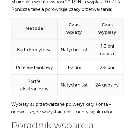
Minimalna wpłata wynosi 20 PLN, a wypłata 50 PLN.
Poniższa tabela porównuje czasy przetwarzania:
Czas
Czas
Metoda
wpłaty
wypłaty
1-3 dni
Karta kredytowa
Natychmiast
robocze
Przelew bankowy
1-2 dni
3-5 dni
Portfel
Natychmiast
24 godziny
elektroniczny
Wypłaty są przetwarzane po weryfikacji konta –
upewnij się, że wszystkie dokumenty są aktualne.
Poradnik wsparcia